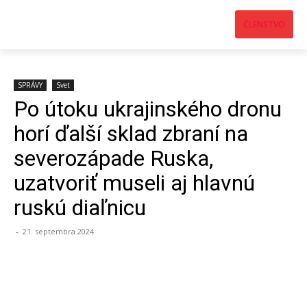
ČLENSTVO
SPRÁVY
Svet
Po útoku ukrajinského dronu
horí ďalší sklad zbraní na
severozápade Ruska,
uzatvoriť museli aj hlavnú
ruskú diaľnicu
-
21. septembra 2024