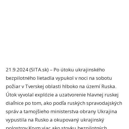
21.9.2024 (SITA.sk) – Po útoku ukrajinského
bezpilotného lietadla vypukol v noci na sobotu
požiar v Tverskej oblasti hlboko na území Ruska.
Útok vyvolal explózie a uzatvorenie hlavnej ruskej
diaľnice po tom, ako podľa ruských spravodajských
správ a tamojšieho ministerstva obrany Ukrajina
vypustila na Rusko a okupovaný ukrajinský
polostrov Krym viac ako stovku bezpilotných