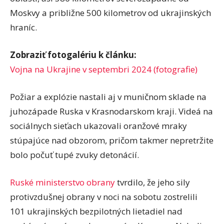
Moskvy a približne 500 kilometrov od ukrajinských
hraníc.
Zobraziť fotogalériu k článku:
Vojna na Ukrajine v septembri 2024 (fotografie)
Požiar a explózie nastali aj v muničnom sklade na
juhozápade Ruska v Krasnodarskom kraji. Videá na
sociálnych sieťach ukazovali oranžové mraky
stúpajúce nad obzorom, pričom takmer nepretržite
bolo počuť tupé zvuky detonácií.
Ruské ministerstvo obrany
tvrdilo, že jeho sily
protivzdušnej obrany v noci na sobotu zostrelili
101 ukrajinských bezpilotných lietadiel nad