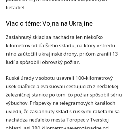
lietadiel.
Viac o téme: Vojna na Ukrajine
Zasiahnutý sklad sa nachádza len niekoľko
kilometrov od ďalšieho skladu, na ktorý v stredu
ráno zaútočili ukrajinské drony, pričom zranili 13
ľudí a spôsobili obrovský požiar.
Ruské úrady v sobotu uzavreli 100-kilometrový
úsek diaľnice a evakuovali cestujúcich z neďalekej
železničnej stanice po tom, čo požiar spôsobil sériu
výbuchov. Príspevky na telegramových kanáloch
uviedli, že zasiahnutý sklad s ruskými raketami sa
nachádza neďaleko mesta Toropec v Tverskej
oblasti, asi 380 kilometrov severozápadne od