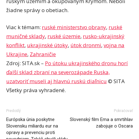
ruským územím a okupovaným Krymom. Neboli
žiadne správy o obetiach.
Viac k témam:
ruské ministerstvo obrany
,
ruské
muničné sklady
,
ruské územie
,
rusko-ukrajinský
konflikt
,
ukrajinské útoky
,
útok dronmi
,
vojna na
Ukrajine
,
Zahraničie
Zdroj: SITA.sk –
Po útoku ukrajinského dronu horí
ďalší sklad zbraní na severozápade Ruska,
uzatvoriť museli aj hlavnú ruskú diaľnicu
© SITA
Všetky práva vyhradené.
Predošlý
Pokračovať
Európska únia poskytne
Slovenský film Ema a smrtihlav
Slovensku miliardu eur na
zabojuje o Oscara
opravy a prevenciu proti
povodniam, Takáč chváli vládu