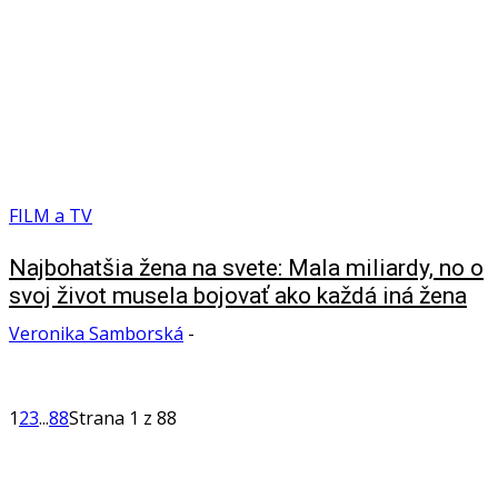
FILM a TV
Najbohatšia žena na svete: Mala miliardy, no o
svoj život musela bojovať ako každá iná žena
Veronika Samborská
-
1
2
3
...
88
Strana 1 z 88