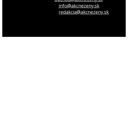
Opýtaj sa nás
info@akcnezeny.sk
Napíš do redakcie
redakcia@akcnezeny.sk