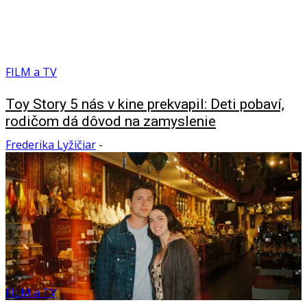
FILM a TV
Toy Story 5 nás v kine prekvapil: Deti pobaví,
rodičom dá dôvod na zamyslenie
Frederika Lyžičiar
-
FILM a TV