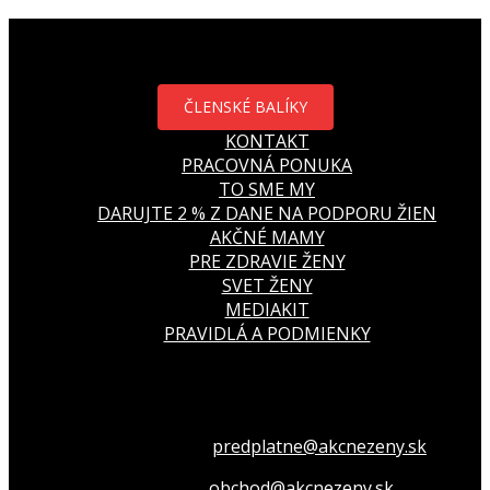
ČLENSKÉ BALÍKY
KONTAKT
PRACOVNÁ PONUKA
TO SME MY
DARUJTE 2 % Z DANE NA PODPORU ŽIEN
AKČNÉ MAMY
PRE ZDRAVIE ŽENY
SVET ŽENY
MEDIAKIT
PRAVIDLÁ A PODMIENKY
Všetko o členstve
predplatne@akcnezeny.sk
Inzeruj u nás
obchod@akcnezeny.sk