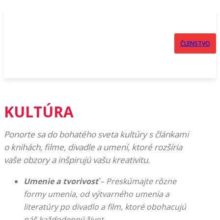
ČLENSTVO
KULTÚRA
Ponorte sa do bohatého sveta kultúry s článkami
o knihách, filme, divadle a umení, ktoré rozšíria
vaše obzory a inšpirujú vašu kreativitu.
Umenie a tvorivosť
– Preskúmajte rôzne
formy umenia, od výtvarného umenia a
literatúry po divadlo a film, ktoré obohacujú
náš každodenný život.