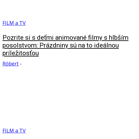
FILM a TV
Pozrite si s deťmi animované filmy s hlbším
posolstvom: Prázdniny sú na to ideálnou
príležitosťou
Róbert
-
FILM a TV