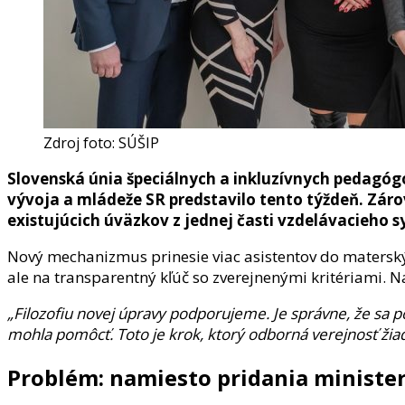
Zdroj foto: SÚŠIP
Slovenská únia špeciálnych a inkluzívnych pedagógo
vývoja a mládeže SR predstavilo tento týždeň. Záro
existujúcich úväzkov z jednej časti vzdelávacieho 
Nový mechanizmus prinesie viac asistentov do materskýc
ale na transparentný kľúč so zverejnenými kritériami. 
„Filozofiu novej úpravy podporujeme. Je správne, že sa
mohla pomôcť. Toto je krok, ktorý odborná verejnosť žia
Problém: namiesto pridania ministe