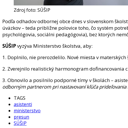
Zdroj foto: SÚŠIP
Podľa odhadov odbornej obce dnes v slovenskom školstve
úväzkov – teda približne polovice toho, čo systém potr
psychológovia, sociálni pedagógovia), bez ktorých nem
SÚŠIP
vyzýva Ministerstvo školstva, aby:
1. Doplnilo, nie prerozdelilo. Nové miesta v materských
2. Zverejnilo realistický harmonogram dofinancovania 
3. Obnovilo a posilnilo podporné tímy v školách – asis
odborným partnerom pri nastavovaní kľúča prideľovania aj
TAGS
asistenti
ministerstvo
presun
SÚŠIP