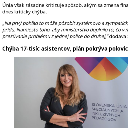
Únia však zásadne kritizuje spôsob, akým sa zmena finan
dnes kriticky chýba.
„Na prvý pohľad to môže pôsobiť systémovo a sympaticky. 
prídu. Namiesto toho, aby ministerstvo doplnilo to, čo v
presúvanie problému z jednej police do druhej,”
dodáva S
Chýba 17-tisíc asistentov, plán pokrýva polovi