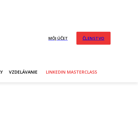
MÔJ ÚČET
ČLENSTVO
AY
VZDELÁVANIE
LINKEDIN MASTERCLASS