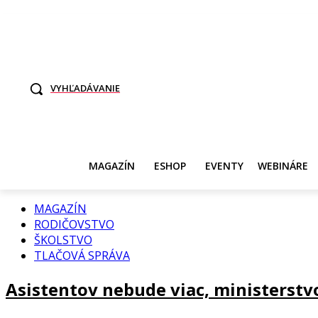
TO SME MY
SAMI ROZHODNITE, KTO POTREBUJE VASE DANE
SVET ŽEN
VYHĽADÁVANIE
MAGAZÍN
ESHOP
EVENTY
WEBINÁRE
MAGAZÍN
RODIČOVSTVO
ŠKOLSTVO
TLAČOVÁ SPRÁVA
Asistentov nebude viac, ministerstvo