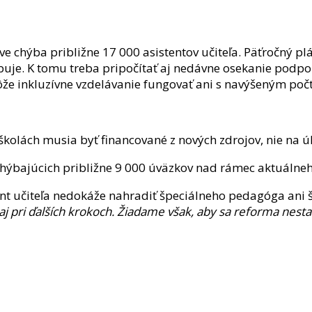
 chýba približne 17 000 asistentov učiteľa. Päťročný pl
ebuje. K tomu treba pripočítať aj nedávne osekanie podpo
ôže inkluzívne vzdelávanie fungovať ani s navýšeným poč
 školách musia byť financované z nových zdrojov, nie na ú
chýbajúcich približne 9 000 úväzkov nad rámec aktuálne
tent učiteľa nedokáže nahradiť špeciálneho pedagóga ani
 pri ďalších krokoch. Žiadame však, aby sa reforma nestal