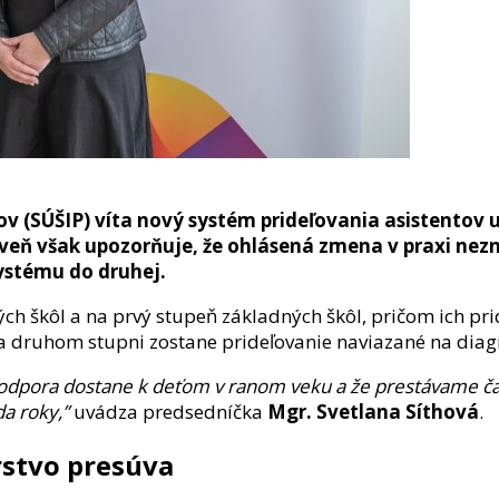
v (SÚŠIP) víta nový systém prideľovania asistentov u
veň však upozorňuje, že ohlásená zmena v praxi nezn
systému do druhej.
h škôl a na prvý stupeň základných škôl, pričom ich pri
Na druhom stupni zostane prideľovanie naviazané na diag
 podpora dostane k deťom v ranom veku a že prestávame ča
da roky,”
uvádza predsedníčka
Mgr. Svetlana Síthová
.
rstvo presúva