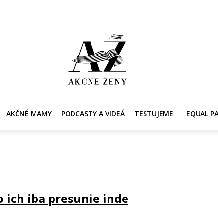
Y
AKČNÉ MAMY
PRE ZDRAVIE ŽENY
KONTAKT
PRACOVNÁ PONUKA
AKČNÉ MAMY
PODCASTY A VIDEÁ
TESTUJEME
EQUAL P
 ich iba presunie inde