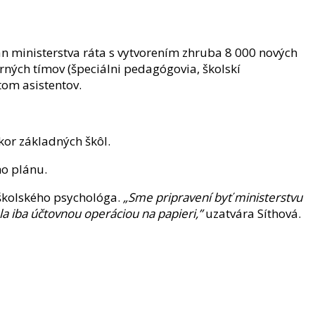
án ministerstva ráta s vytvorením zhruba 8 000 nových
rných tímov (špeciálni pedagógovia, školskí
tom asistentov.
kor základných škôl.
ho plánu.
 školského psychológa.
„Sme pripravení byť ministerstvu
a iba účtovnou operáciou na papieri,”
uzatvára Síthová.