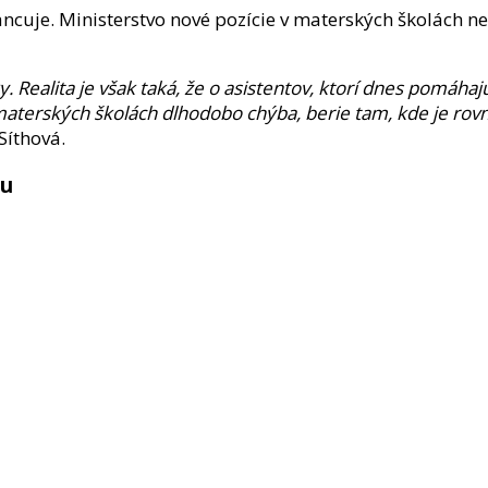
cuje. Ministerstvo nové pozície v materských školách nev
Realita je však taká, že o asistentov, ktorí dnes pomáhaj
 materských školách dlhodobo chýba, berie tam, kde je rov
íthová.
cu