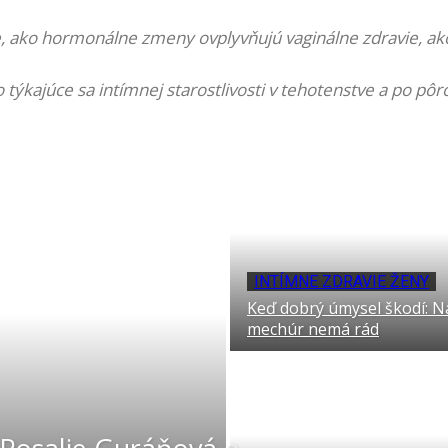
e, ako hormonálne zmeny ovplyvňujú vaginálne zdravie, a
týkajúce sa intímnej starostlivosti v tehotenstve a po pô
INTÍMNE ZDRAVIE ŽENY
Keď dobrý úmysel škodí: N
mechúr nemá rád