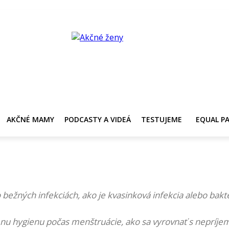
Y
AKČNÉ MAMY
PRE ZDRAVIE ŽENY
KONTAKT
PRACOVNÁ PONUKA
AKČNÉ MAMY
PODCASTY A VIDEÁ
TESTUJEME
EQUAL P
 bežných infekciách, ako je kvasinková infekcia alebo bakt
tímnu hygienu počas menštruácie, ako sa vyrovnať s nepr