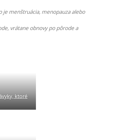
ko je menštruácia, menopauza alebo
rode, vrátane obnovy po pôrode a
ávyky, ktoré