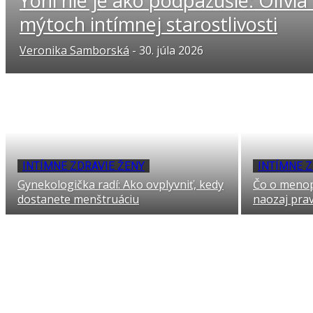
Yoni nie je ako podpazušie: Olívi
mýtoch intímnej starostlivosti
Veronika Samborská
-
30. júla 2026
INTÍMNE ZDRAVIE ŽENY
INTÍMNE Z
Gynekologička radí: Ako ovplyvniť, kedy
Čo o menop
dostanete menštruáciu
naozaj pra