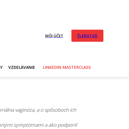
MÔJ ÚČET
ČLENSTVO
AY
VZDELÁVANIE
LINKEDIN MASTERCLASS
eriálna vaginóza, a o spôsoboch ich
íjemnými symptómami a ako podporiť