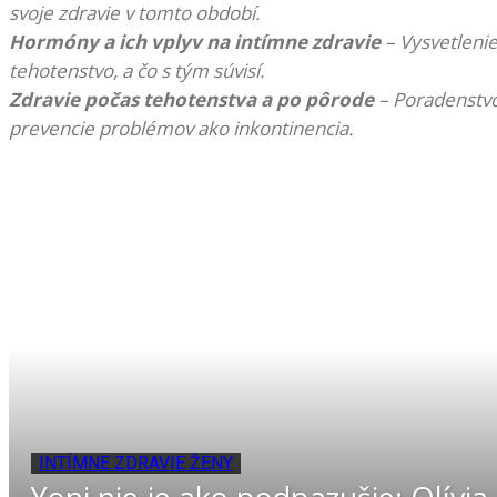
svoje zdravie v tomto období.
Hormóny a ich vplyv na intímne zdravie
– Vysvetleni
tehotenstvo, a čo s tým súvisí.
Zdravie počas tehotenstva a po pôrode
– Poradenstvo 
prevencie problémov ako inkontinencia.
INTÍMNE ZDRAVIE ŽENY