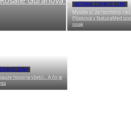
a Rosalie Guráňová o
INTÍMNE ZDRAVIE ŽENY
Myslíte si, že hormóny rieš
Plšeková v NaturaMed podc
opak
DRAVIE ŽENY
auze hovoria všetci… A čo je
vda