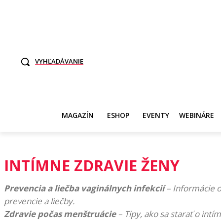
TO SME MY
SAMI ROZHODNITE, KTO POTREBUJE VASE DANE
SVET ŽEN
VYHĽADÁVANIE
MAGAZÍN
ESHOP
EVENTY
WEBINÁRE
INTÍMNE ZDRAVIE ŽENY
Prevencia a liečba vaginálnych infekcií
– Informácie o
prevencie a liečby.
Zdravie počas menštruácie
– Tipy, ako sa starať o in