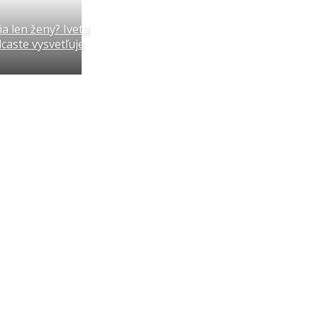
ia len ženy? Iveta
aste vysvetľuje