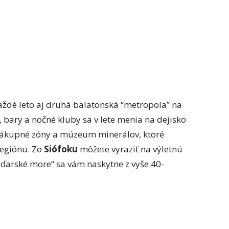
dé leto aj druhá balatonská “metropola” na
, bary a nočné kluby sa v lete menia na dejisko
nákupné zóny a múzeum minerálov, ktoré
egiónu. Zo
Siófoku
môžete vyraziť na výletnú
ďarské more“ sa vám naskytne z vyše 40-