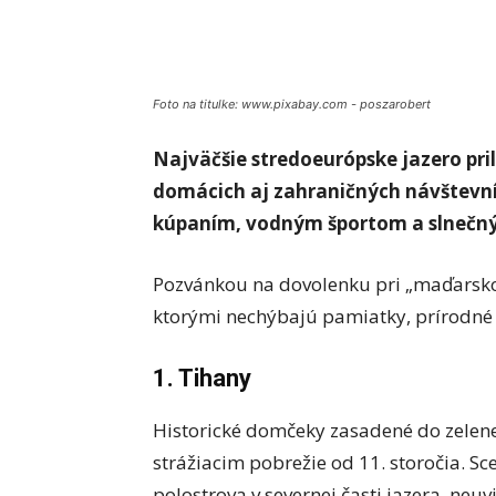
Foto na titulke: www.pixabay.com - poszarobert
Najväčšie stredoeurópske jazero pril
domácich aj zahraničných návštevní
kúpaním, vodným športom a slnečný
Pozvánkou na dovolenku pri „maďarskom 
ktorými nechýbajú pamiatky, prírodné 
1. Tihany
Historické domčeky zasadené do zelen
strážiacim pobrežie od 11. storočia. Sc
polostrova v severnej časti jazera, ne