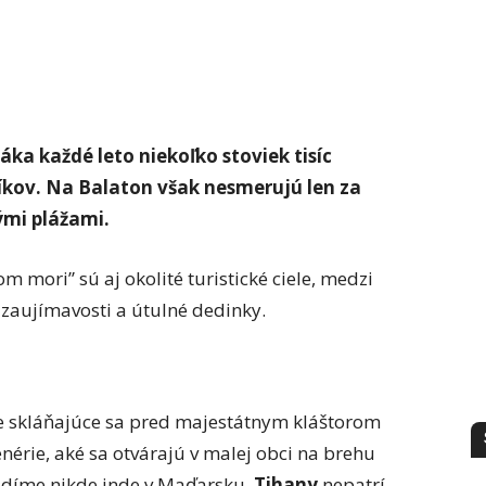
áka každé leto niekoľko stoviek tisíc
kov. Na Balaton však nesmerujú len za
mi plážami.
mori” sú aj okolité turistické ciele, medzi
zaujímavosti a útulné dedinky.
e skláňajúce sa pred majestátnym kláštorom
enérie, aké sa otvárajú v malej obci na brehu
uvidíme nikde inde v Maďarsku.
Tihany
nepatrí