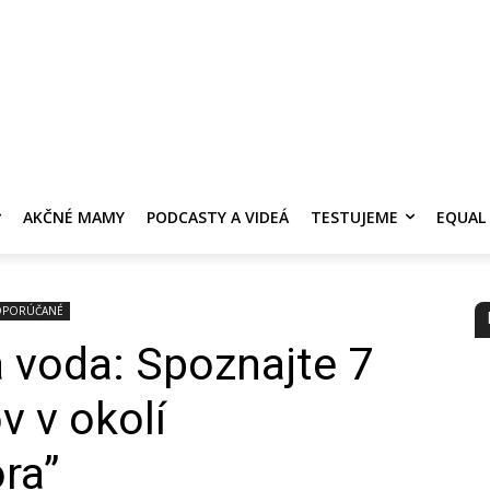
DANE
SVET ŽENY
AKČNÉ MAMY
PRE ZDRAVIE ŽENY
KONTAKT
PRACOVNÁ 
AKČNÉ MAMY
PODCASTY A VIDEÁ
TESTUJEME
EQUAL
PORÚČANÉ
a voda: Spoznajte 7
v v okolí
ra”