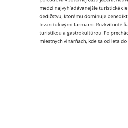
medzi najvyhľadávanejšie turistické ci
dedičstvu, ktorému dominuje benediktí
levanduľovými farmami. Rozkvitnuté fial
turistikou a gastrokultúrou. Po prechá
miestnych vinárňach, kde sa od leta do