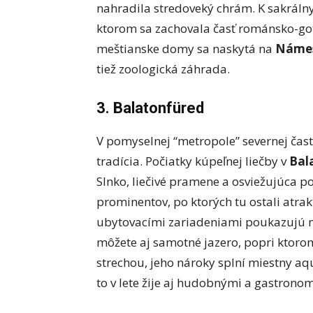
nahradila stredoveký chrám. K sakrál
ktorom sa zachovala časť románsko-go
meštianske domy sa naskytá na
Námes
tiež zoologická záhrada.
3. Balatonfüred
V pomyselnej “metropole” severnej čas
tradícia. Počiatky kúpeľnej liečby v
Bal
Slnko, liečivé pramene a osviežujúca 
prominentov, po ktorých tu ostali atra
ubytovacími zariadeniami poukazujú na
môžete aj samotné jazero, popri ktoro
strechou, jeho nároky splní miestny a
to v lete žije aj hudobnými a gastronom