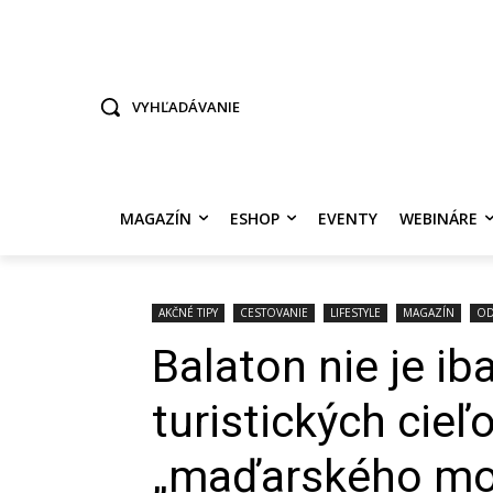
TO SME MY
SAMI ROZHODNITE, KTO POTREBUJE VASE 
VYHĽADÁVANIE
MAGAZÍN
ESHOP
EVENTY
WEBINÁRE
AKČNÉ TIPY
CESTOVANIE
LIFESTYLE
MAGAZÍN
OD
Balaton nie je ib
turistických cieľo
„maďarského mo