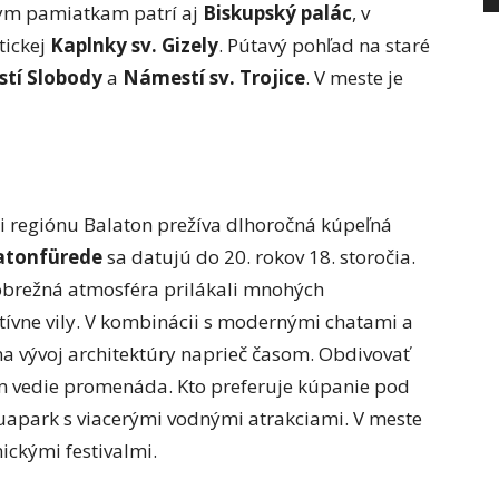
nym pamiatkam patrí aj
Biskupský palác
, v
tickej
Kaplnky sv. Gizely
. Pútavý pohľad na staré
tí Slobody
a
Námestí sv. Trojice
. V meste je
ti regiónu Balaton prežíva dlhoročná kúpeľná
atonfürede
sa datujú do 20. rokov 18. storočia.
pobrežná atmosféra prilákali mnohých
ktívne vily. V kombinácii s modernými chatami a
 vývoj architektúry naprieč časom. Obdivovať
m vedie promenáda. Kto preferuje kúpanie pod
quapark s viacerými vodnými atrakciami. V meste
ickými festivalmi.