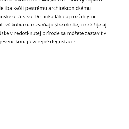
ele iba kvôli pestrému architektonickému
nske opátstvo. Dedinka láka aj rozľahlými
ové koberce rozvoňajú šíre okolie, ktoré žije aj
dzke v nedotknutej prírode sa môžete zastaviť v
 jesene konajú verejné degustácie.