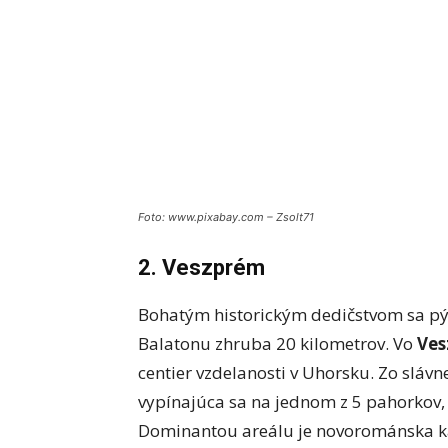
Foto: www.pixabay.com – Zsolt71
2. Veszprém
Bohatým historickým dedičstvom sa pýš
Balatonu zhruba 20 kilometrov. Vo
Ves
centier vzdelanosti v Uhorsku. Zo slávn
vypínajúca sa na jednom z 5 pahorkov, 
Dominantou areálu je novorománska kat