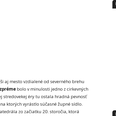
i aj mesto vzdialené od severného brehu
zpréme
bolo v minulosti jedno z cirkevných
ej stredovekej éry tu ostala hradná pevnosť
na ktorých vyrástlo súčasné župné sídlo.
edrála zo začiatku 20. storočia, ktorá