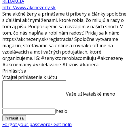
REDAKCIA
http://www.akcnezeny.sk
Sme akčné ženy a prinášame ti príbehy a články spoločne
s ďalšími akčnými ženami, ktoré robia, čo milujú a rady o
tom aj píšu. Podporujeme sa navzájom v našich snoch. V
tom, čo nás napĺňa a robí nám radosť. Pridaj sa k nám:
https://akcnezeny.sk/registracia/ Spoločne vytvárame
magazín, stretávame sa online a rovnako offline na
vzdelávacich a motivačných podujatiach, ktoré
organizujeme. IG: #zenyktorerobiacomiluju #akcnezeny
#akcnemamy #vzdelavanie #biznis #kariera
Prihlásiť sa
Vitajte! prihlásenie k účtu
Vaše užívateľské meno
heslo
Forgot your password? Get help