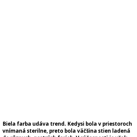
Biela farba udáva trend. Kedysi bola v priestoroch
vnímaná sterilne, preto bola väčšina stien ladená