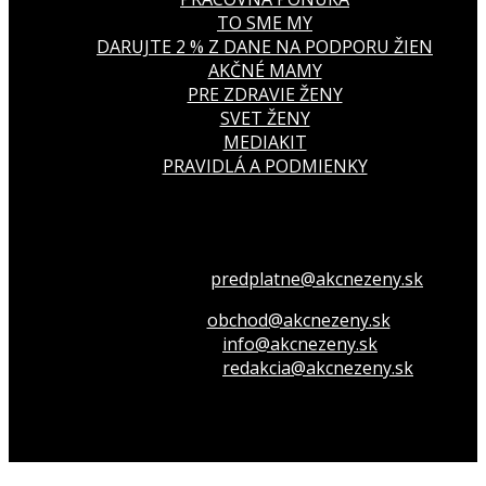
TO SME MY
DARUJTE 2 % Z DANE NA PODPORU ŽIEN
AKČNÉ MAMY
PRE ZDRAVIE ŽENY
SVET ŽENY
MEDIAKIT
PRAVIDLÁ A PODMIENKY
Všetko o členstve
predplatne@akcnezeny.sk
Inzeruj u nás
obchod@akcnezeny.sk
Opýtaj sa nás
info@akcnezeny.sk
Napíš do redakcie
redakcia@akcnezeny.sk