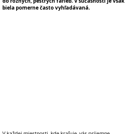
do rôznych, pestrých farieb. V súčasnosti je však
biela pomerne často vyhľadávaná.
V každej miestnosti, kde kraľuje, vás príjemne