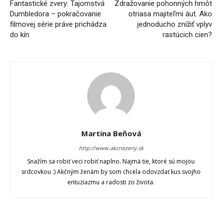
Fantastické zvery: Tajomstvá
Zdražovanie pohonných hmôt
Dumbledora – pokračovanie
otriasa majiteľmi áut. Ako
filmovej série práve prichádza
jednoducho znížiť vplyv
do kín
rastúcich cien?
Martina Beňová
http://www.akcnezeny.sk
Snažím sa robiť veci robiť naplno. Najmä tie, ktoré sú mojou
srdcovkou :) Akčným ženám by som chcela odovzdať kus svojho
entuziazmu a radosti zo života.