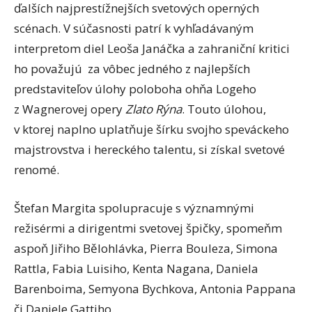
ďalších najprestížnejších svetových operných
scénach. V súčasnosti patrí k vyhľadávaným
interpretom diel Leoša Janáčka a zahraniční kritici
ho považujú za vôbec jedného z najlepších
predstaviteľov úlohy poloboha ohňa Logeho
z Wagnerovej opery
Zlato Rýna
. Touto úlohou,
v ktorej naplno uplatňuje šírku svojho speváckeho
majstrovstva i hereckého talentu, si získal svetové
renomé.
Štefan Margita spolupracuje s významnými
režisérmi a dirigentmi svetovej špičky, spomeňm
aspoň Jiřiho Bělohlávka, Pierra Bouleza, Simona
Rattla, Fabia Luisiho, Kenta Nagana, Daniela
Barenboima, Semyona Bychkova, Antonia Pappana
či Daniele Gattiho.