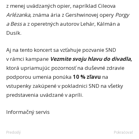
z menej uvádzaných opier, napríklad Cileova
Arlézanka
, známa ária z Gershwinovej opery
Porgy
a Bess
a z operetných autorov Lehár, Kálmán a
Dusík.
Aj na tento koncert sa vzťahuje pozvanie SND
v rámci kampane
Vezmite svoju hlavu do divadla,
ktorá upriamujúc pozornosť na duševné zdravie
podporou umenia ponúka
10 % zľavu
na
vstupenky zakúpené v pokladnici SND na všetky
predstavenia uvádzané v apríli.
Informačný servis
Predošlý
Pokračovať