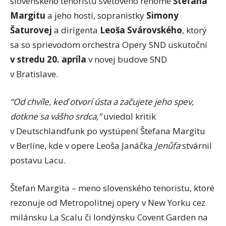
slovenského tenoristu svetového renomé
Štefana
Margitu
a jeho hostí, sopranistky
Simony
Šaturovej
a dirigenta
Leoša Svárovského
, ktorý
sa so sprievodom orchestra Opery SND uskutoční
v stredu 20. apríla
v novej budove SND
v Bratislave.
“Od chvíle, keď otvorí ústa a začujete jeho spev,
dotkne sa vášho srdca,”
uviedol kritik
v Deutschlandfunk po vystúpení Štefana Margitu
v Berlíne, kde v opere Leoša Janáčka
Jenůfa
stvárnil
postavu Lacu.
Štefan Margita – meno slovenského tenoristu, ktoré
rezonuje od Metropolitnej opery v New Yorku cez
milánsku La Scalu či londýnsku Covent Garden na