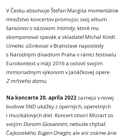
V Česku absolvuje Štefan Margita momentálne
množstvo koncertov promujúc svoj album
šansónov s názovom
Intimity
, ktoré mu
skomponoval spevák a skladateľ Michal Kindl.
Umelec účinkoval v Bratislave naposledy
s Národným divadlom Praha v rámci festivalu
Eurokontext v máji 2016 a oslovil svojím
mimoriadnym výkonom v Janáčkovej opere
Z mŕtveho domu.
Na koncerte 20. apríla 2022
zaznejú v novej
budove SND ukážky z operných, operetných
i muzikálových diel. Koncert otvorí Mozart so
svojím
Donom Giovannim
, nebude chýbať
Čajkovského
Eugen Onegin
, ale ani známe árie