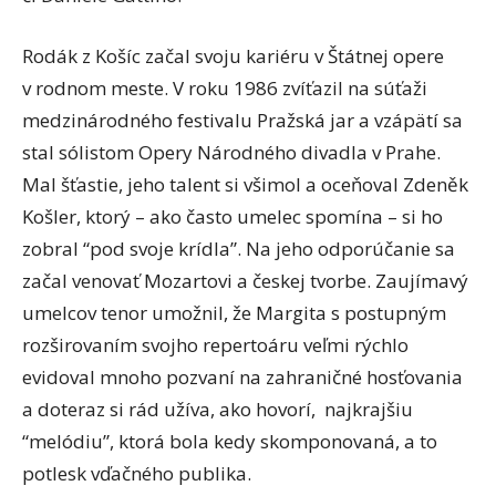
Rodák z Košíc začal svoju kariéru v Štátnej opere
v rodnom meste. V roku 1986 zvíťazil na súťaži
medzinárodného festivalu Pražská jar a vzápätí sa
stal sólistom Opery Národného divadla v Prahe.
Mal šťastie, jeho talent si všimol a oceňoval Zdeněk
Košler, ktorý – ako často umelec spomína – si ho
zobral “pod svoje krídla”. Na jeho odporúčanie sa
začal venovať Mozartovi a českej tvorbe. Zaujímavý
umelcov tenor umožnil, že Margita s postupným
rozširovaním svojho repertoáru veľmi rýchlo
evidoval mnoho pozvaní na zahraničné hosťovania
a doteraz si rád užíva, ako hovorí, najkrajšiu
“melódiu”, ktorá bola kedy skomponovaná, a to
potlesk vďačného publika.