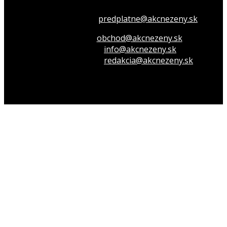
Všetko o členstve
predplatne@akcnezeny.sk
Inzeruj u nás
obchod@akcnezeny.sk
Opýtaj sa nás
info@akcnezeny.sk
Napíš do redakcie
redakcia@akcnezeny.sk