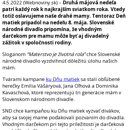
4.5.2022 (Webnoviny.sk) –
Druhá májová nedeľa
patrí každý rok k najkrajším sviatkom roka. Vtedy
totiž oslavujeme naše drahé mamy. Tentoraz Deň
matiek pripadol na nedeľu 8. mája. Slovenské
národné divadlo pripomína, že vhodným
darčekom pre mamu môže byť aj divadelný
zážitok v spoločnosti rodiny.
Sloganom
“Materstvo je životná rola”
chce Slovenské
národné divadlo vyzdvihnúť dôležitú úlohu našich
mám.
Tvárami kampane
ku Dňu matiek
sa stali obľúbené
herečky Emília Vášáryová, Jana Oľhová a Dominika
Kavaschová, ktoré reprezentujú tri generácie mám v
Slovenskom národnom divadle.
SND chce kampaňou ku Dňu matiek vyzvať divákov,
aby sa svojej mame poďakovali pozvaním do divadla.
Vhodným darčekom pri tejto príležitosti je darčeková