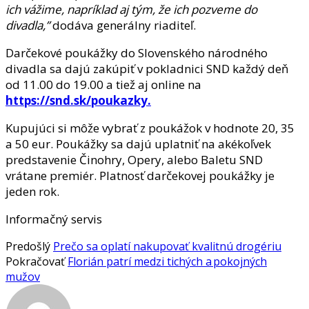
ich vážime, napríklad aj tým, že ich pozveme do
divadla,”
dodáva generálny riaditeľ.
Darčekové poukážky do Slovenského národného
divadla sa dajú zakúpiť v pokladnici SND každý deň
od 11.00 do 19.00 a tiež aj online na
https://snd.sk/poukazky.
Kupujúci si môže vybrať z poukážok v hodnote 20, 35
a 50 eur. Poukážky sa dajú uplatniť na akékoľvek
predstavenie Činohry, Opery, alebo Baletu SND
vrátane premiér. Platnosť darčekovej poukážky je
jeden rok.
Informačný servis
Predošlý
Prečo sa oplatí nakupovať kvalitnú drogériu
Pokračovať
Florián patrí medzi tichých a pokojných
mužov