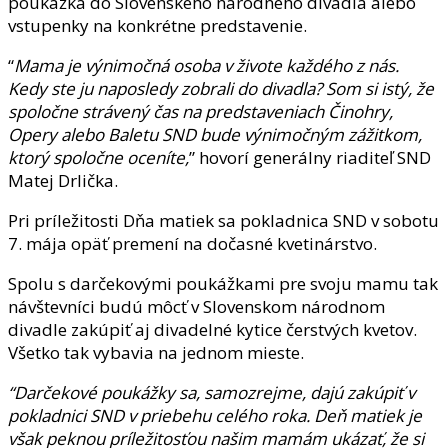
poukážka do Slovenského národného divadla alebo
vstupenky na konkrétne predstavenie.
“
Mama je výnimočná osoba v živote každého z nás.
Kedy ste ju naposledy zobrali do divadla? Som si istý, že
spoločne strávený čas na predstaveniach Činohry,
Opery alebo Baletu SND bude výnimočným zážitkom,
ktorý spoločne oceníte,
” hovorí generálny riaditeľ SND
Matej Drlička.
Pri príležitosti Dňa matiek sa pokladnica SND v sobotu
7. mája opäť premení na dočasné kvetinárstvo.
Spolu s darčekovými poukážkami pre svoju mamu tak
návštevníci budú môcť v Slovenskom národnom
divadle zakúpiť aj divadelné kytice čerstvých kvetov.
Všetko tak vybavia na jednom mieste.
“Darčekové poukážky sa, samozrejme, dajú zakúpiť v
pokladnici SND v priebehu celého roka. Deň matiek je
však peknou príležitosťou našim mamám ukázať, že si