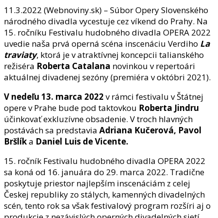
11.3.2022 (Webnoviny.sk) – Súbor Opery Slovenského
národného divadla vycestuje cez víkend do Prahy. Na
15. ročníku Festivalu hudobného divadla OPERA 2022
uvedie naša prvá operná scéna inscenáciu Verdiho
La
traviaty
, ktorá je v atraktívnej koncepcii talianského
režiséra
Roberta Catalana
novinkou v repertoári
aktuálnej divadenej sezóny (premiéra v októbri 2021).
V nedeľu 13. marca 2022
v rámci festivalu v Štátnej
opere v Prahe bude pod taktovkou
Roberta Jindru
účinkovať exkluzívne obsadenie. V troch hlavných
postávách sa predstavia
Adriana Kučerová, Pavol
Bršlík
a
Daniel Luis de Vicente.
15. ročník Festivalu hudobného divadla OPERA 2022
sa koná od 16. januára do 29. marca 2022. Tradične
poskytuje priestor najlepším inscenáciám z celej
Českej republiky zo stálych, kamenných divadelných
scén, tento rok sa však festivalový program rozšíri aj o
produkcie z nezávislých operných divadelných sietí.