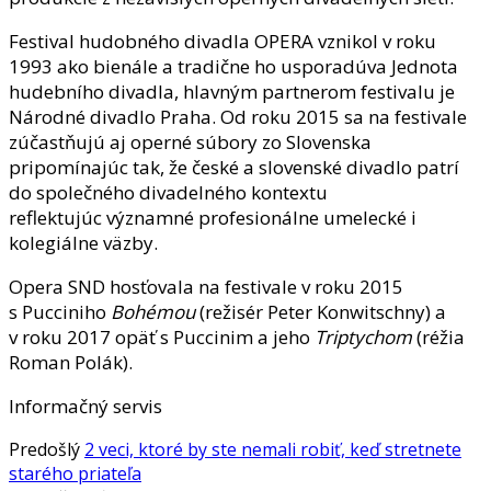
Festival hudobného divadla OPERA vznikol v roku
1993 ako bienále a tradične ho usporadúva Jednota
hudebního divadla, hlavným partnerom festivalu je
Národné divadlo Praha. Od roku 2015 sa na festivale
zúčastňujú aj operné súbory zo Slovenska
pripomínajúc tak, že české a slovenské divadlo patrí
do společného divadelného kontextu
reflektujúc významné profesionálne umelecké i
kolegiálne väzby.
Opera SND hosťovala na festivale v roku 2015
s Pucciniho
Bohémou
(režisér Peter Konwitschny) a
v roku 2017 opäť s Puccinim a jeho
Triptychom
(réžia
Roman Polák).
Informačný servis
Predošlý
2 veci, ktoré by ste nemali robiť, keď stretnete
starého priateľa