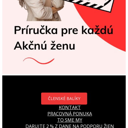
ČLENSKÉ BALÍKY
KONTAKT
PRACOVNÁ PONUKA
TO SME MY
DARUJTE 2 % Z DANE NA PODPORU ŽIEN