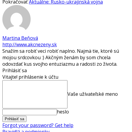
Pokračovať
Aktuálne: Rusko-ukrajinská vojna
Martina Beňová
http://www.akcnezeny.sk
Snažím sa robiť veci robiť naplno. Najmä tie, ktoré sú
mojou srdcovkou :) Akčným ženám by som chcela
odovzdať kus svojho entuziazmu a radosti zo života.
Prihlásiť sa
Vitajte! prihlásenie k účtu
Vaše užívateľské meno
heslo
Forgot your password? Get help
Pravidlá a podmienky