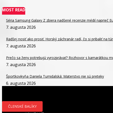
MOST READ
Séria Samsung Galaxy Z zbiera nadšené recenzie médií naprieč E
7. augusta 2026
Radšej nosiť ako prosiť. Horský záchranár radí, čo si pribaliť na tú
7. augusta 2026
Prečo sa ženy potrebujú vyrozprávať? Rozhovor s kamarátkou môže
7. augusta 2026
Športkovkyňa Daniela Tumidalská: Materstvo nie sú preteky
6. augusta 2026
ČLENSKÉ BALÍKY