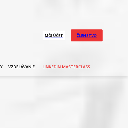
MÔJ ÚČET
ČLENSTVO
AY
VZDELÁVANIE
LINKEDIN MASTERCLASS