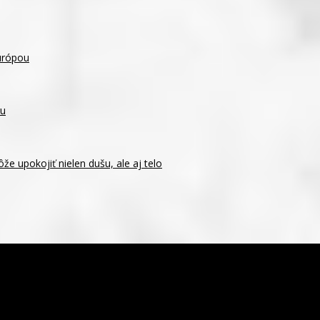
urópou
ru
 upokojiť nielen dušu, ale aj telo