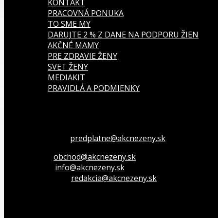
KONTAKT
PRACOVNÁ PONUKA
TO SME MY
DARUJTE 2 % Z DANE NA PODPORU ŽIEN
AKČNÉ MAMY
PRE ZDRAVIE ŽENY
SVET ŽENY
MEDIAKIT
PRAVIDLÁ A PODMIENKY
Všetko o členstve
predplatne@akcnezeny.sk
Inzeruj u nás
obchod@akcnezeny.sk
Opýtaj sa nás
info@akcnezeny.sk
Napíš do redakcie
redakcia@akcnezeny.sk