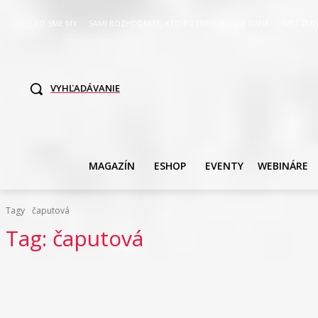
TO SME MY
SAMI ROZHODNITE, KTO POTREBUJE VASE DANE
SVET ŽEN
VYHĽADÁVANIE
MAGAZÍN
ESHOP
EVENTY
WEBINÁRE
Tagy
čaputová
Tag:
čaputová