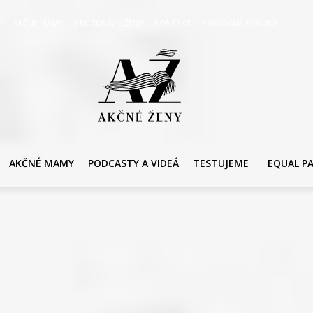
Y
AKČNÉ MAMY
PRE ZDRAVIE ŽENY
KONTAKT
PRACOVNÁ PONUKA
AKČNÉ MAMY
PODCASTY A VIDEÁ
TESTUJEME
EQUAL P