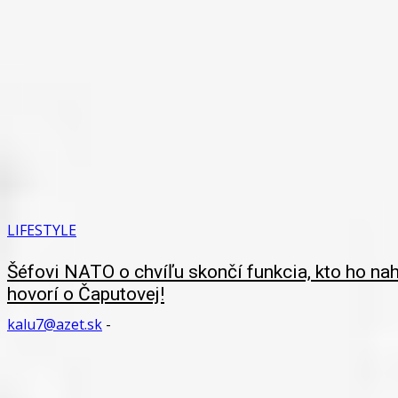
LIFESTYLE
Šéfovi NATO o chvíľu skončí funkcia, kto ho 
hovorí o Čaputovej!
kalu7@azet.sk
-