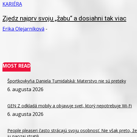
KARIÉRA
Zjedz najprv svoju „žabu“ a dosiahni tak viac
Erika Olejarníková
-
MOST READ
Športkovkyňa Daniela Tumidalská: Materstvo nie sú preteky
6. augusta 2026
GEN Z odkladá mobily a objavuje svet, ktorý nepotrebuje Wi-Fi
6. augusta 2026
People pleaseri často strácajú svoju osobnosť. Nie však preto, že
ju naozaj stratili