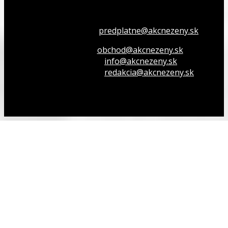
Všetko o členstve
predplatne@akcnezeny.sk
Inzeruj u nás
obchod@akcnezeny.sk
Opýtaj sa nás
info@akcnezeny.sk
Napíš do redakcie
redakcia@akcnezeny.sk