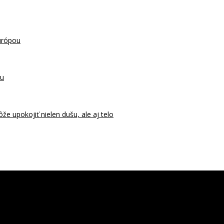
urópou
ru
 upokojiť nielen dušu, ale aj telo