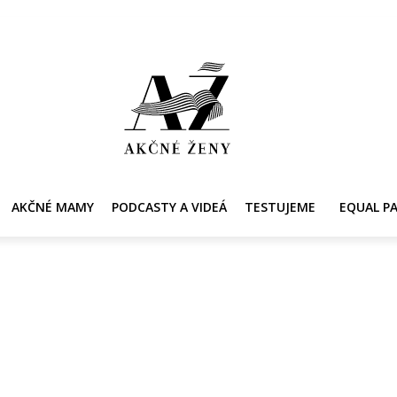
Y
AKČNÉ MAMY
PRE ZDRAVIE ŽENY
KONTAKT
PRACOVNÁ PONUKA
AKČNÉ MAMY
PODCASTY A VIDEÁ
TESTUJEME
EQUAL P