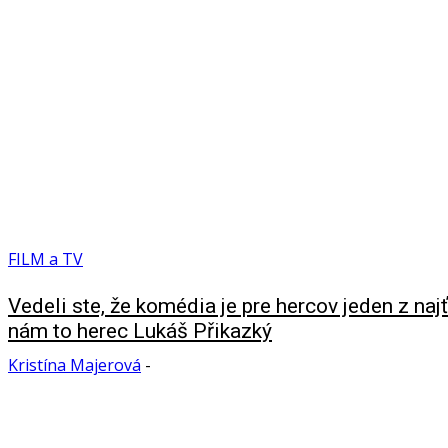
FILM a TV
Vedeli ste, že komédia je pre hercov jeden z naj
nám to herec Lukáš Přikazký
Kristína Majerová
-