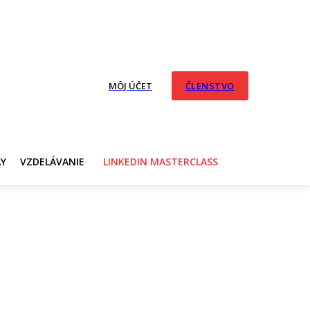
MÔJ ÚČET
ČLENSTVO
AY
VZDELÁVANIE
LINKEDIN MASTERCLASS