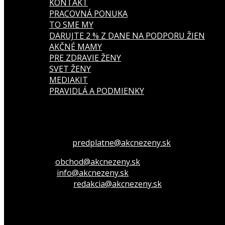
KONTAKT
PRACOVNÁ PONUKA
TO SME MY
DARUJTE 2 % Z DANE NA PODPORU ŽIEN
AKČNÉ MAMY
PRE ZDRAVIE ŽENY
SVET ŽENY
MEDIAKIT
PRAVIDLÁ A PODMIENKY
Všetko o členstve
predplatne@akcnezeny.sk
Inzeruj u nás
obchod@akcnezeny.sk
Opýtaj sa nás
info@akcnezeny.sk
Napíš do redakcie
redakcia@akcnezeny.sk