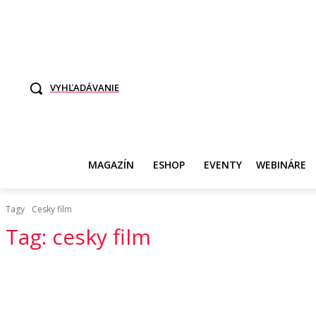
TO SME MY
SAMI ROZHODNITE, KTO POTREBUJE VASE DANE
SVET ŽEN
VYHĽADÁVANIE
MAGAZÍN
ESHOP
EVENTY
WEBINÁRE
Tagy
Cesky film
Tag:
cesky film