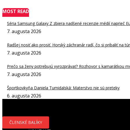
MOST READ
Séria Samsung Galaxy Z zbiera nadšené recenzie médií naprieč E
7. augusta 2026
Radšej nosiť ako prosiť. Horský záchranár radí, čo si pribaliť na tú
7. augusta 2026
Prečo sa ženy potrebujú vyrozprávať? Rozhovor s kamarátkou môže
7. augusta 2026
Športkovkyňa Daniela Tumidalská: Materstvo nie sú preteky
6. augusta 2026
ČLENSKÉ BALÍKY