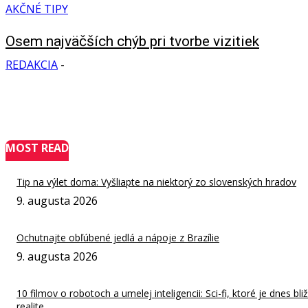
AKČNÉ TIPY
Osem najväčších chýb pri tvorbe vizitiek
REDAKCIA
-
MOST READ
Tip na výlet doma: Vyšliapte na niektorý zo slovenských hradov
9. augusta 2026
Ochutnajte obľúbené jedlá a nápoje z Brazílie
9. augusta 2026
10 filmov o robotoch a umelej inteligencii: Sci-fi, ktoré je dnes bliž
realite