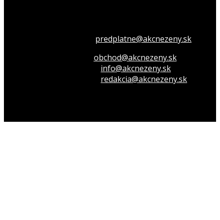
Všetko o členstve
predplatne@akcnezeny.sk
Inzeruj u nás
obchod@akcnezeny.sk
Opýtaj sa nás
info@akcnezeny.sk
Napíš do redakcie
redakcia@akcnezeny.sk