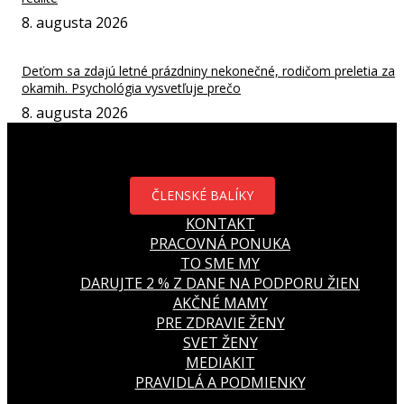
8. augusta 2026
Deťom sa zdajú letné prázdniny nekonečné, rodičom preletia za
okamih. Psychológia vysvetľuje prečo
8. augusta 2026
ČLENSKÉ BALÍKY
KONTAKT
PRACOVNÁ PONUKA
TO SME MY
DARUJTE 2 % Z DANE NA PODPORU ŽIEN
AKČNÉ MAMY
PRE ZDRAVIE ŽENY
SVET ŽENY
MEDIAKIT
PRAVIDLÁ A PODMIENKY