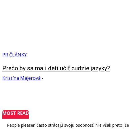
PR ČLÁNKY
Prečo by sa mali deti učiť cudzie jazyky?
Kristína Majerová
-
MOST READ
People pleaseri často strácajú svoju osobnosť. Nie však preto, že b