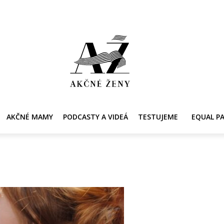
Y
AKČNÉ MAMY
PRE ZDRAVIE ŽENY
KONTAKT
PRACOVNÁ PONUKA
AKČNÉ MAMY
PODCASTY A VIDEÁ
TESTUJEME
EQUAL P