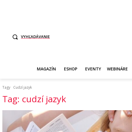
TO SME MY
SAMI ROZHODNITE, KTO POTREBUJE VASE DANE
SVET ŽEN
VYHĽADÁVANIE
MAGAZÍN
ESHOP
EVENTY
WEBINÁRE
Tagy
Cudzí jazyk
Tag:
cudzí jazyk