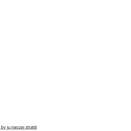
y ju naozaj stratili