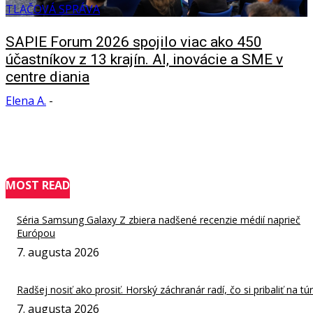
TLAČOVÁ SPRÁVA
SAPIE Forum 2026 spojilo viac ako 450
účastníkov z 13 krajín. AI, inovácie a SME v
centre diania
Elena A.
-
MOST READ
Séria Samsung Galaxy Z zbiera nadšené recenzie médií naprieč
Európou
7. augusta 2026
Radšej nosiť ako prosiť. Horský záchranár radí, čo si pribaliť na tú
7. augusta 2026