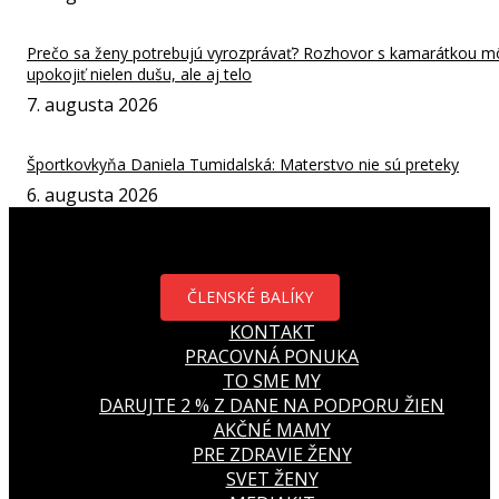
Prečo sa ženy potrebujú vyrozprávať? Rozhovor s kamarátkou m
upokojiť nielen dušu, ale aj telo
7. augusta 2026
Športkovkyňa Daniela Tumidalská: Materstvo nie sú preteky
6. augusta 2026
ČLENSKÉ BALÍKY
KONTAKT
PRACOVNÁ PONUKA
TO SME MY
DARUJTE 2 % Z DANE NA PODPORU ŽIEN
AKČNÉ MAMY
PRE ZDRAVIE ŽENY
SVET ŽENY