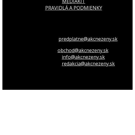
MEDIAKIT
PRAVIDLÁ A PODMIENKY
Všetko o členstve
predplatne@akcnezeny.sk
Inzeruj u nás
obchod@akcnezeny.sk
Opýtaj sa nás
info@akcnezeny.sk
Napíš do redakcie
redakcia@akcnezeny.sk