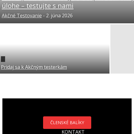
úlohe – testujte s nami
Akčné Testovanie
-
2. júna 2026
Pridaj sa k Akčným testerkám
ČLENSKÉ BALÍKY
KONTAKT