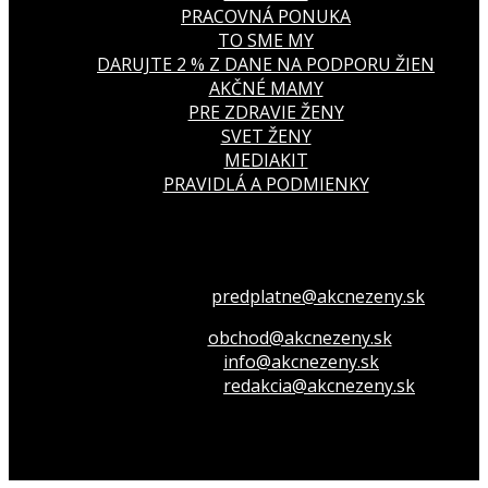
PRACOVNÁ PONUKA
TO SME MY
DARUJTE 2 % Z DANE NA PODPORU ŽIEN
AKČNÉ MAMY
PRE ZDRAVIE ŽENY
SVET ŽENY
MEDIAKIT
PRAVIDLÁ A PODMIENKY
Všetko o členstve
predplatne@akcnezeny.sk
Inzeruj u nás
obchod@akcnezeny.sk
Opýtaj sa nás
info@akcnezeny.sk
Napíš do redakcie
redakcia@akcnezeny.sk