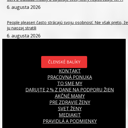
6. augusta 2026
People pleaseri často strácajú svoju osobnosť. Nie však preto, že
ju naozaj stratili
6. augusta 2026
ČLENSKÉ BALÍKY
KONTAKT
PRACOVNÁ PONUKA
TO SME MY
DARUJTE 2 % Z DANE NA PODPORU ŽIEN
AKČNÉ MAMY
PRE ZDRAVIE ŽENY
SVET ŽENY
MEDIAKIT
PRAVIDLÁ A PODMIENKY