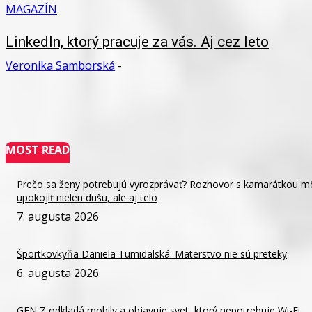
MAGAZÍN
LinkedIn, ktorý pracuje za vás. Aj cez leto
Veronika Samborská
-
MOST READ
Prečo sa ženy potrebujú vyrozprávať? Rozhovor s kamarátkou m
upokojiť nielen dušu, ale aj telo
7. augusta 2026
Športkovkyňa Daniela Tumidalská: Materstvo nie sú preteky
6. augusta 2026
GEN Z odkladá mobily a objavuje svet, ktorý nepotrebuje Wi-Fi