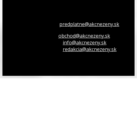
Všetko o členstve
predplatne@akcnezeny.sk
Inzeruj u nás
obchod@akcnezeny.sk
Opýtaj sa nás
info@akcnezeny.sk
Napíš do redakcie
redakcia@akcnezeny.sk