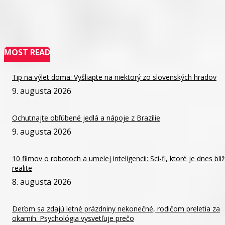
MOST READ
Tip na výlet doma: Vyšliapte na niektorý zo slovenských hradov
9. augusta 2026
Ochutnajte obľúbené jedlá a nápoje z Brazílie
9. augusta 2026
10 filmov o robotoch a umelej inteligencii: Sci-fi, ktoré je dnes bliž
realite
8. augusta 2026
Deťom sa zdajú letné prázdniny nekonečné, rodičom preletia za
okamih. Psychológia vysvetľuje prečo