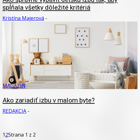
spĺňala všetky dôležité kritériá
Kristína Majerová
-
MAGAZÍN
Ako zariadiť izbu v malom byte?
REDAKCIA
-
1
2
Strana 1 z 2