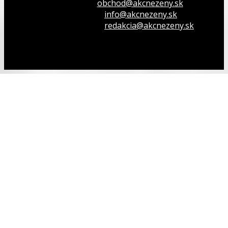
Inzeruj u nás
obchod@akcnezeny.sk
Opýtaj sa nás
info@akcnezeny.sk
Napíš do redakcie
redakcia@akcnezeny.sk