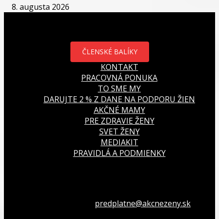
8. augusta 2026
ČLENSKÉ BALÍKY
KONTAKT
PRACOVNÁ PONUKA
TO SME MY
DARUJTE 2 % Z DANE NA PODPORU ŽIEN
AKČNÉ MAMY
PRE ZDRAVIE ŽENY
SVET ŽENY
MEDIAKIT
PRAVIDLÁ A PODMIENKY
Všetko o členstve
predplatne@akcnezeny.sk