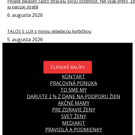
People pleaseri často strácajú svoju osobnosť. Nie však preto, že
ju naozaj stratili
6. augusta 2026
TALOS S LUX s novou skladacou korbičkou
5. augusta 2026
ČLENSKÉ BALÍKY
KONTAKT
PRACOVNÁ PONUKA
TO SME MY
DARUJTE 2 % Z DANE NA PODPORU ŽIEN
AKČNÉ MAMY
PRE ZDRAVIE ŽENY
SVET ŽENY
MEDIAKIT
PRAVIDLÁ A PODMIENKY