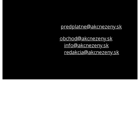
Všetko o členstve
predplatne@akcnezeny.sk
Inzeruj u nás
obchod@akcnezeny.sk
Opýtaj sa nás
info@akcnezeny.sk
Napíš do redakcie
redakcia@akcnezeny.sk