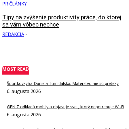
PR ČLÁNKY
Tipy na zvýšenie produktivity práce, do ktorej
sa vám vôbec nechce
REDAKCIA
-
MOST READ
Športkovkyňa Daniela Tumidalská: Materstvo nie sú preteky
6. augusta 2026
GEN Z odkladá mobily a objavuje svet, ktorý nepotrebuje Wi-Fi
6. augusta 2026