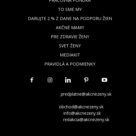
PRACOVNÁ PONUKA
TO SME MY
DARUJTE 2 % Z DANE NA PODPORU ŽIEN
AKČNÉ MAMY
PRE ZDRAVIE ŽENY
SVET ŽENY
MEDIAKIT
PRAVIDLÁ A PODMIENKY
Všetko o členstve
predplatne@akcnezeny.sk
Inzeruj u nás
obchod@akcnezeny.sk
Opýtaj sa nás
info@akcnezeny.sk
Napíš do redakcie
redakcia@akcnezeny.sk