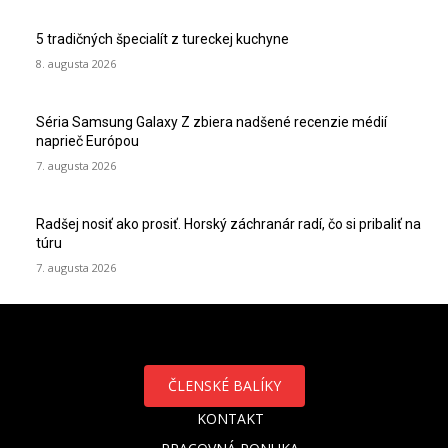
5 tradičných špecialít z tureckej kuchyne
8. augusta 2026
Séria Samsung Galaxy Z zbiera nadšené recenzie médií
naprieč Európou
7. augusta 2026
Radšej nosiť ako prosiť. Horský záchranár radí, čo si pribaliť na
túru
7. augusta 2026
ČLENSKÉ BALÍKY
KONTAKT