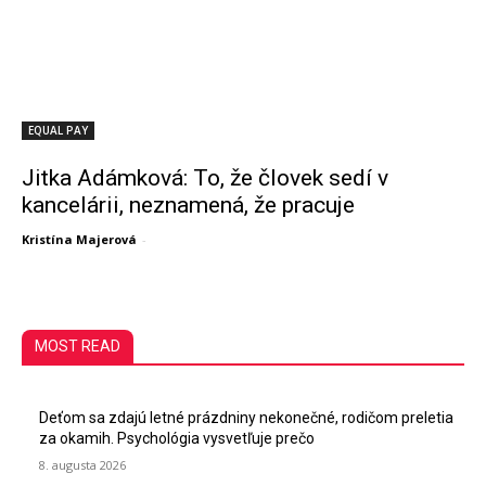
EQUAL PAY
Jitka Adámková: To, že človek sedí v
kancelárii, neznamená, že pracuje
Kristína Majerová
-
MOST READ
Deťom sa zdajú letné prázdniny nekonečné, rodičom preletia
za okamih. Psychológia vysvetľuje prečo
8. augusta 2026