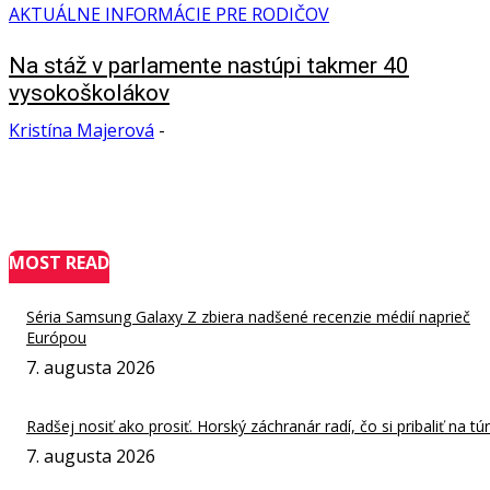
AKTUÁLNE INFORMÁCIE PRE RODIČOV
Na stáž v parlamente nastúpi takmer 40
vysokoškolákov
Kristína Majerová
-
MOST READ
Séria Samsung Galaxy Z zbiera nadšené recenzie médií naprieč
Európou
7. augusta 2026
Radšej nosiť ako prosiť. Horský záchranár radí, čo si pribaliť na tú
7. augusta 2026