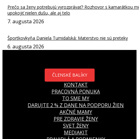
Prečo sa ženy potrebujú vyrozprávať? Rozhovor s kamarátkou m
upokojiť nielen dušu, ale aj telo
7. augusta 2026
Športkovkyňa Daniela Tumidalská: Materstvo nie sú preteky
6. augusta 2026
ČLENSKÉ BALÍKY
KONTAKT
PRACOVNÁ PONUKA
TO SME MY
DARUJTE 2 % Z DANE NA PODPORU ŽIEN
AKČNÉ MAMY
PRE ZDRAVIE ŽENY
SVET ŽENY
MEDIAKIT