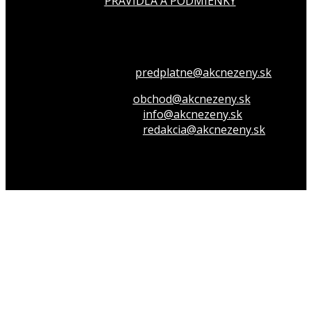
PRAVIDLÁ A PODMIENKY
Všetko o členstve
predplatne@akcnezeny.sk
Inzeruj u nás
obchod@akcnezeny.sk
Opýtaj sa nás
info@akcnezeny.sk
Napíš do redakcie
redakcia@akcnezeny.sk