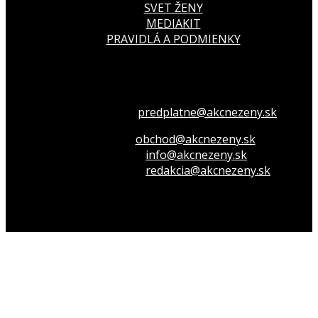
SVET ŽENY
MEDIAKIT
PRAVIDLÁ A PODMIENKY
Všetko o členstve
predplatne@akcnezeny.sk
Inzeruj u nás
obchod@akcnezeny.sk
Opýtaj sa nás
info@akcnezeny.sk
Napíš do redakcie
redakcia@akcnezeny.sk