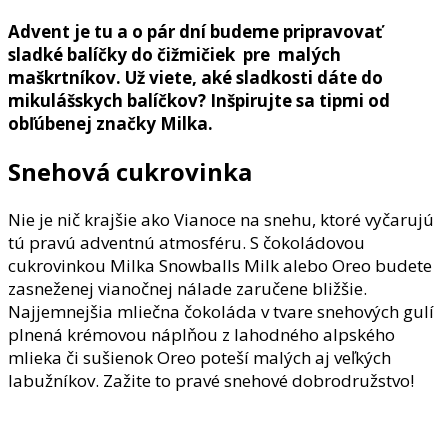
Advent je tu a o pár dní budeme pripravovať
sladké balíčky do čižmičiek pre malých
maškrtníkov. Už viete, aké sladkosti dáte do
mikulášskych balíčkov? Inšpirujte sa tipmi od
obľúbenej značky Milka.
Snehová cukrovinka
Nie je nič krajšie ako Vianoce na snehu, ktoré vyčarujú
tú pravú adventnú atmosféru. S čokoládovou
cukrovinkou Milka Snowballs Milk alebo Oreo budete
zasneženej vianočnej nálade zaručene bližšie.
Najjemnejšia mliečna čokoláda v tvare snehových gulí
plnená krémovou náplňou z lahodného alpského
mlieka či sušienok Oreo poteší malých aj veľkých
labužníkov. Zažite to pravé snehové dobrodružstvo!