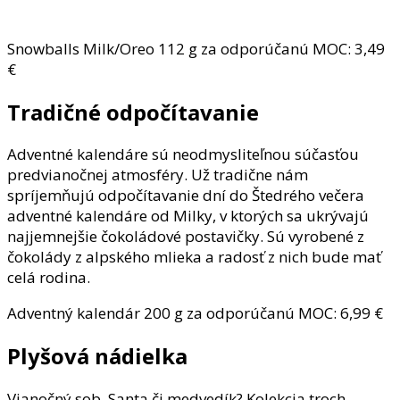
Snowballs Milk/Oreo 112 g za odporúčanú MOC: 3,49
€
Tradičné odpočítavanie
Adventné kalendáre sú neodmysliteľnou súčasťou
predvianočnej atmosféry. Už tradične nám
spríjemňujú odpočítavanie dní do Štedrého večera
adventné kalendáre od Milky, v ktorých sa ukrývajú
najjemnejšie čokoládové postavičky. Sú vyrobené z
čokolády z alpského mlieka a radosť z nich bude mať
celá rodina.
Adventný kalendár 200 g za odporúčanú MOC: 6,99 €
Plyšová nádielka
Vianočný sob, Santa či medvedík? Kolekcia troch