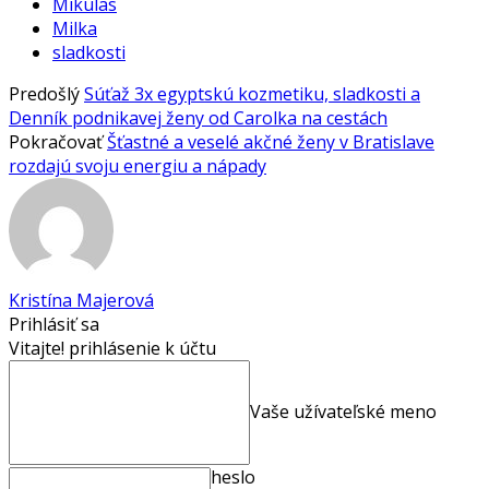
Mikulas
Milka
sladkosti
Predošlý
Súťaž 3x egyptskú kozmetiku, sladkosti a
Denník podnikavej ženy od Carolka na cestách
Pokračovať
Šťastné a veselé akčné ženy v Bratislave
rozdajú svoju energiu a nápady
Kristína Majerová
Prihlásiť sa
Vitajte! prihlásenie k účtu
Vaše užívateľské meno
heslo