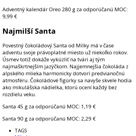
Adventný kalendár Oreo 280 g za odporúčanú MOC:
9,99 €
Najmilší Santa
Povestný čokoládový Santa od Milky má v čase
adventu svoje právoplatné miesto už niekoľko rokov.
Úsmev totiž dokáže vykúzliť na tvári aj tým
najmaškrtnejším jazýčkom. Najjemnejšia čokoláda z
alpského mlieka harmonicky dotvorí predvianočnú
atmosféru. Čokoládové figúrky sa navyše skvele hodia
ako mikulášska nádielka, ktorú ocení každý bez
rozdielu veku.
Santa 45 g za odporúčanú MOC: 1,19 €
Santa 90 g za odporúčanú MOC: 2,29 €
TAGS