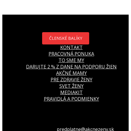
ČLENSKÉ BALÍKY
KONTAKT
PRACOVNÁ PONUKA
TO SME MY
DARUJTE 2 % Z DANE NA PODPORU ŽIEN
AKČNÉ MAMY
PRE ZDRAVIE ŽENY
SVET ŽENY
MEDIAKIT
PRAVIDLÁ A PODMIENKY
Všetko o členstve
predplatne@akcnezeny.sk