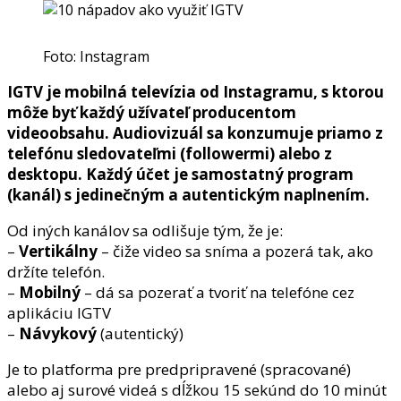
Foto: Instagram
IGTV je mobilná televízia od Instagramu, s ktorou
môže byť každý užívateľ producentom
videoobsahu. Audiovizuál sa konzumuje priamo z
telefónu sledovateľmi (followermi) alebo z
desktopu. Každý účet je samostatný program
(kanál) s jedinečným a autentickým naplnením.
Od iných kanálov sa odlišuje tým, že je:
–
Vertikálny
– čiže video sa sníma a pozerá tak, ako
držíte telefón.
–
Mobilný
– dá sa pozerať a tvoriť na telefóne cez
aplikáciu IGTV
–
Návykový
(autentický)
Je to platforma pre predpripravené (spracované)
alebo aj surové videá s dĺžkou 15 sekúnd do 10 minút