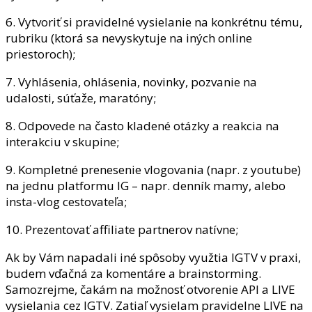
6. Vytvoriť si pravidelné vysielanie na konkrétnu tému,
rubriku (ktorá sa nevyskytuje na iných online
priestoroch);
7. Vyhlásenia, ohlásenia, novinky, pozvanie na
udalosti, súťaže, maratóny;
8. Odpovede na často kladené otázky a reakcia na
interakciu v skupine;
9. Kompletné prenesenie vlogovania (napr. z youtube)
na jednu platformu IG – napr. denník mamy, alebo
insta-vlog cestovateľa;
10. Prezentovať affiliate partnerov natívne;
Ak by Vám napadali iné spôsoby využtia IGTV v praxi,
budem vďačná za komentáre a brainstorming.
Samozrejme, čakám na možnosť otvorenie API a LIVE
vysielania cez IGTV. Zatiaľ vysielam pravidelne LIVE na