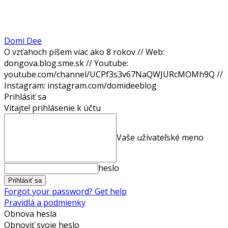
Domi Dee
O vzťahoch píšem viac ako 8 rokov // Web:
dongova.blog.sme.sk // Youtube:
youtube.com/channel/UCPf3s3v67NaQWJURcMOMh9Q //
Instagram: instagram.com/domideeblog
Prihlásiť sa
Vitajte! prihlásenie k účtu
Vaše užívateľské meno
heslo
Forgot your password? Get help
Pravidlá a podmienky
Obnova hesla
Obnoviť svoje heslo