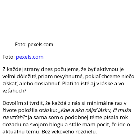
Foto: pexels.com
Foto:
pexels.com
Z každej strany dnes počujeme, že byť aktívnou je
veľmi dôležité,priam nevyhnutné, pokiaľ chceme niečo
získať, alebo dosiahnuť. Platí to isté aj v láske a vo
vzťahoch?
Dovolím si tvrdiť, že každá z nás si minimálne raz v
živote položila otázku:
„Kde a ako nájsť lásku, či muža
na vzťah?“
Ja sama som o podobnej téme písala rok
dozadu na svojom blogu a stále mám pocit, že ide o
aktuálnu tému. Bez vekového rozdielu.