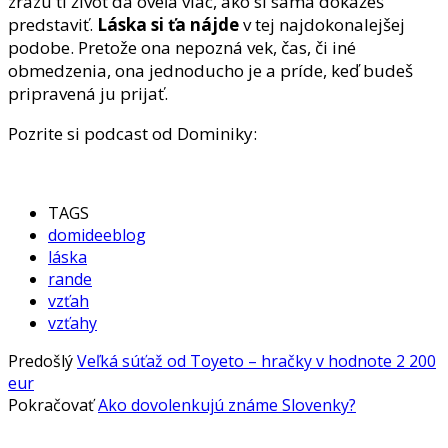
zrazu ti život dá oveľa viac, ako si sama dokážeš
predstaviť.
Láska si ťa nájde
v tej najdokonalejšej
podobe. Pretože ona nepozná vek, čas, či iné
obmedzenia, ona jednoducho je a príde, keď budeš
pripravená ju prijať.
Pozrite si podcast od Dominiky:
TAGS
domideeblog
láska
rande
vzťah
vzťahy
Predošlý
Veľká súťaž od Toyeto – hračky v hodnote 2 200
eur
Pokračovať
Ako dovolenkujú známe Slovenky?