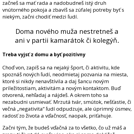
začneš sa mať rada a nadobudneš istý druh
vnútorného pokoja a zbavíš sa zúfalej potreby byť s
niekým, začni chodiť medzi ľudí.
Doma nového muža nestretneš a
ani v partii kamarátok či kolegýň.
Treba vyjsť z domu a byť pozitívny
Choď von, zapíš sa na nejaký šport, či aktivitu, kde
spoznáš nových ľudí, neodmietaj pozvania na miesta,
ktoré si nikdy nenavštívila a daj šancu novým
príležitostiam, aktivitám a novým kontaktom. Buď
otvorená, nehľadaj a nájdeš. A okrem toho sa
nezabudni usmievať. Mrzutá tvár, smútok, nešťastie, či
večná „negativita“ ľudí odpudzuje, ale úprimný úsmev,
radosť zo života a vďačnosť, naopak, priťahuje.
Začni tým, že budeš vďačná za to všetko, čo už máš a