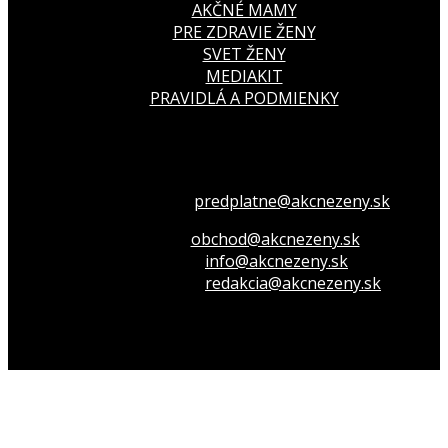
AKČNÉ MAMY
PRE ZDRAVIE ŽENY
SVET ŽENY
MEDIAKIT
PRAVIDLÁ A PODMIENKY
Všetko o členstve
predplatne@akcnezeny.sk
Inzeruj u nás
obchod@akcnezeny.sk
Opýtaj sa nás
info@akcnezeny.sk
Napíš do redakcie
redakcia@akcnezeny.sk