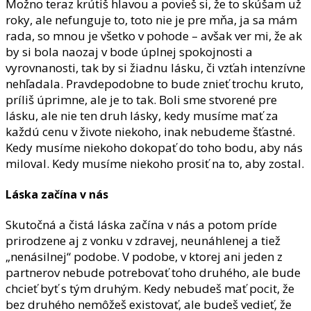
Možno teraz krútiš hlavou a povieš si, že to skúšam už
roky, ale nefunguje to, toto nie je pre mňa, ja sa mám
rada, so mnou je všetko v pohode – avšak ver mi, že ak
by si bola naozaj v bode úplnej spokojnosti a
vyrovnanosti, tak by si žiadnu lásku, či vzťah intenzívne
nehľadala. Pravdepodobne to bude znieť trochu kruto,
príliš úprimne, ale je to tak. Boli sme stvorené pre
lásku, ale nie ten druh lásky, kedy musíme mať za
každú cenu v živote niekoho, inak nebudeme šťastné.
Kedy musíme niekoho dokopať do toho bodu, aby nás
miloval. Kedy musíme niekoho prosiť na to, aby zostal.
Láska začína v nás
Skutočná a čistá láska začína v nás a potom príde
prirodzene aj z vonku v zdravej, neunáhlenej a tiež
„nenásilnej“ podobe. V podobe, v ktorej ani jeden z
partnerov nebude potrebovať toho druhého, ale bude
chcieť byť s tým druhým. Kedy nebudeš mať pocit, že
bez druhého nemôžeš existovať, ale budeš vedieť, že