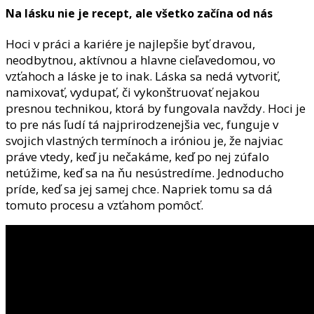
Na lásku nie je recept, ale všetko začína od nás
Hoci v práci a kariére je najlepšie byť dravou,
neodbytnou, aktívnou a hlavne cieľavedomou, vo
vzťahoch a láske je to inak. Láska sa nedá vytvoriť,
namixovať, vydupať, či vykonštruovať nejakou
presnou technikou, ktorá by fungovala navždy. Hoci je
to pre nás ľudí tá najprirodzenejšia vec, funguje v
svojich vlastných termínoch a iróniou je, že najviac
práve vtedy, keď ju nečakáme, keď po nej zúfalo
netúžime, keď sa na ňu nesústredíme. Jednoducho
príde, keď sa jej samej chce. Napriek tomu sa dá
tomuto procesu a vzťahom pomôcť.