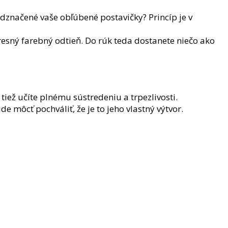
edznačené vaše obľúbené postavičky? Princíp je v
esný farebný odtieň. Do rúk teda dostanete niečo ako
tiež učíte plnému sústredeniu a trpezlivosti.
 môcť pochváliť, že je to jeho vlastný výtvor.