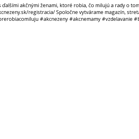
 ďalšími akčnými ženami, ktoré robia, čo milujú a rady o to
akcnezeny.sk/registracia/ Spoločne vytvárame magazín, stret
ktorerobiacomiluju #akcnezeny #akcnemamy #vzdelavanie #b