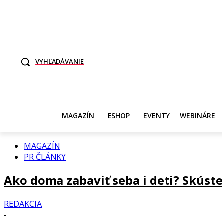
TO SME MY
SAMI ROZHODNITE, KTO POTREBUJE VASE DANE
SVET ŽEN
VYHĽADÁVANIE
MAGAZÍN
ESHOP
EVENTY
WEBINÁRE
MAGAZÍN
PR ČLÁNKY
Ako doma zabaviť seba i deti? Skúste
REDAKCIA
-