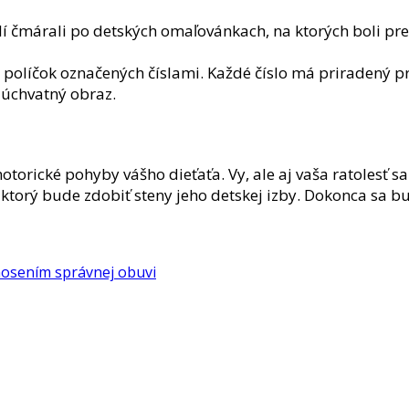
alí čmárali po detských omaľovánkach, na ktorých boli pr
políčok označených číslami. Každé číslo má priradený pr
 úchvatný obraz.
torické pohyby vášho dieťaťa. Vy, ale aj vaša ratolesť sa 
torý bude zdobiť steny jeho detskej izby. Dokonca sa bude
 nosením správnej obuvi