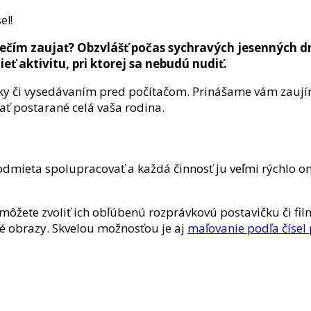
čím zaujať? Obzvlášť počas sychravých jesenných dn
eť aktivitu, pri ktorej sa nebudú nudiť.
lky či vysedávaním pred počítačom. Prinášame vám zaují
ať postarané celá vaša rodina.
ť odmieta spolupracovať a každá činnosť ju veľmi rýchlo o
 môžete zvoliť ich obľúbenú rozprávkovú postavičku či fil
né obrazy. Skvelou možnosťou je aj
maľovanie podľa čísel 