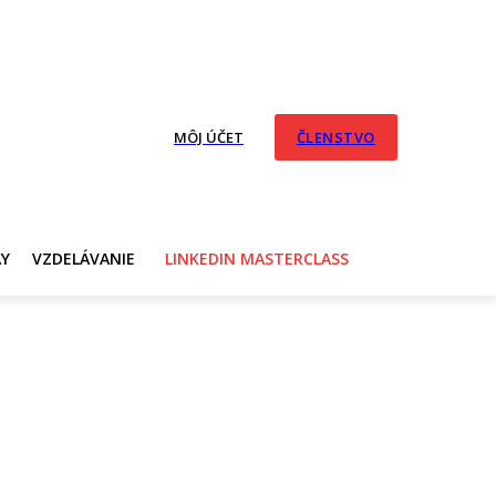
MÔJ ÚČET
ČLENSTVO
AY
VZDELÁVANIE
LINKEDIN MASTERCLASS