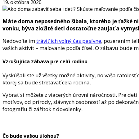
19. októbra 2020
Máte doma neposedného šibala, ktorého je ťažké nie
vonku, býva zložité deti dostatočne zaujať a vymysli
Nedovoľte im
tráviť ich voľný čas pasívne
, pozeraním te
vašich aktivít – maľovanie podľa čísel. O zábavu bude m
Vzrušujúca zábava pre celú rodinu
Vyskúšali ste už všetky možné aktivity, no vaša ratoles
ktorej sa bude stretávať celá rodina.
Vybrať si môžete z viacerých úrovní náročnosti. Pre deti
motívov, od prírody, slávnych osobností až po dekorač
fotografiu či zážitok z dovolenky.
Čo bude vašou úlohou?