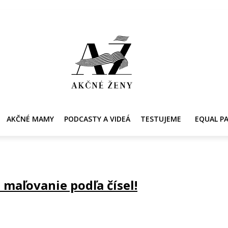
Y
AKČNÉ MAMY
PRE ZDRAVIE ŽENY
KONTAKT
PRACOVNÁ PONUKA
AKČNÉ MAMY
PODCASTY A VIDEÁ
TESTUJEME
EQUAL P
 maľovanie podľa čísel!