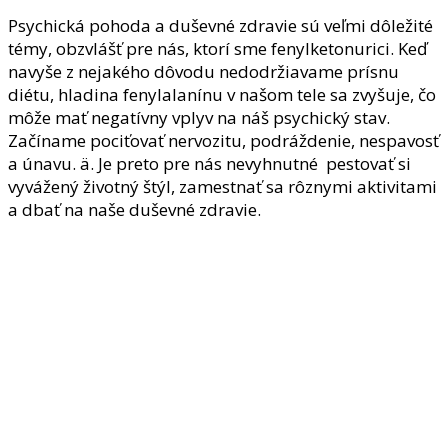
Psychická pohoda a duševné zdravie sú veľmi dôležité
témy, obzvlášť pre nás, ktorí sme fenylketonurici. Keď
navyše z nejakého dôvodu nedodržiavame prísnu
diétu, hladina fenylalanínu v našom tele sa zvyšuje, čo
môže mať negatívny vplyv na náš psychický stav.
Začíname pociťovať nervozitu, podráždenie, nespavosť
a únavu. ä. Je preto pre nás nevyhnutné pestovať si
vyvážený životný štýl, zamestnať sa rôznymi aktivitami
a dbať na naše duševné zdravie.