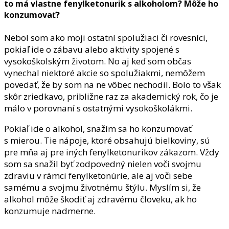
to má vlastne fenylketonurik s alkoholom? Môže ho
konzumovať?
Nebol som ako moji ostatní spolužiaci či rovesníci,
pokiaľ ide o zábavu alebo aktivity spojené s
vysokoškolským životom. No aj keď som občas
vynechal niektoré akcie so spolužiakmi, nemôžem
povedať, že by som na ne vôbec nechodil. Bolo to však
skôr zriedkavo, približne raz za akademický rok, čo je
málo v porovnaní s ostatnými vysokoškolákmi.
Pokiaľ ide o alkohol, snažím sa ho konzumovať
s mierou. Tie nápoje, ktoré obsahujú bielkoviny, sú
pre mňa aj pre iných fenylketonurikov zákazom. Vždy
som sa snažil byť zodpovedný nielen voči svojmu
zdraviu v rámci fenylketonúrie, ale aj voči sebe
samému a svojmu životnému štýlu. Myslím si, že
alkohol môže škodiť aj zdravému človeku, ak ho
konzumuje nadmerne.