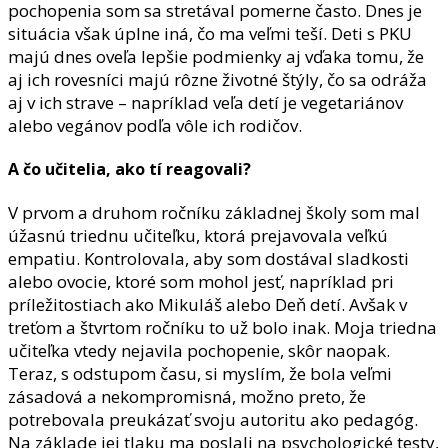
pochopenia som sa stretával pomerne často. Dnes je
situácia však úplne iná, čo ma veľmi teší. Deti s PKU
majú dnes oveľa lepšie podmienky aj vďaka tomu, že
aj ich rovesníci majú rôzne životné štýly, čo sa odráža
aj v ich strave – napríklad veľa detí je vegetariánov
alebo vegánov podľa vôle ich rodičov.
A čo učitelia, ako tí reagovali?
V prvom a druhom ročníku základnej školy som mal
úžasnú triednu učiteľku, ktorá prejavovala veľkú
empatiu. Kontrolovala, aby som dostával sladkosti
alebo ovocie, ktoré som mohol jesť, napríklad pri
príležitostiach ako Mikuláš alebo Deň detí. Avšak v
treťom a štvrtom ročníku to už bolo inak. Moja triedna
učiteľka vtedy nejavila pochopenie, skôr naopak.
Teraz, s odstupom času, si myslím, že bola veľmi
zásadová a nekompromisná, možno preto, že
potrebovala preukázať svoju autoritu ako pedagóg.
Na základe jej tlaku ma poslali na psychologické testy,