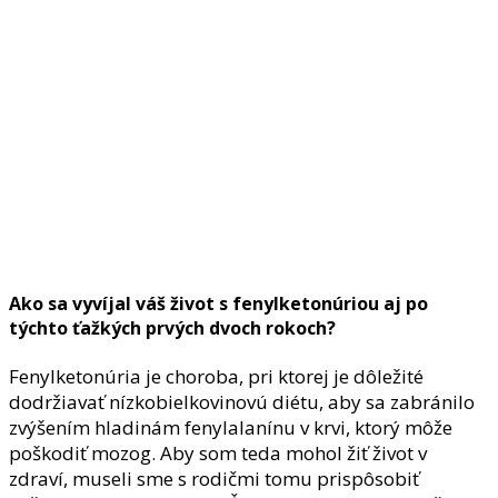
Ako sa vyvíjal váš život s fenylketonúriou aj po
týchto ťažkých prvých dvoch rokoch?
Fenylketonúria je choroba, pri ktorej je dôležité
dodržiavať nízkobielkovinovú diétu, aby sa zabránilo
zvýšením hladinám fenylalanínu v krvi, ktorý môže
poškodiť mozog. Aby som teda mohol žiť život v
zdraví, museli sme s rodičmi tomu prispôsobiť