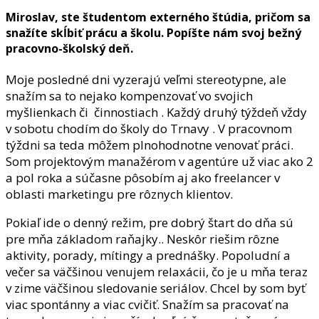
Miroslav, ste študentom externého štúdia, pričom sa
snažíte skĺbiť prácu a školu. Popíšte nám svoj bežný
pracovno-školský deň.
Moje posledné dni vyzerajú veľmi stereotypne, ale
snažím sa to nejako kompenzovať vo svojich
myšlienkach či činnostiach . Každý druhý týždeň vždy
v sobotu chodím do školy do Trnavy . V pracovnom
týždni sa teda môžem plnohodnotne venovať práci.
Som projektovým manažérom v agentúre už viac ako 2
a pol roka a súčasne pôsobím aj ako freelancer v
oblasti marketingu pre rôznych klientov.
Pokiaľ ide o denný režim, pre dobrý štart do dňa sú
pre mňa základom raňajky.. Neskôr riešim rôzne
aktivity, porady, mítingy a prednášky. Popoludní a
večer sa väčšinou venujem relaxácii, čo je u mňa teraz
v zime väčšinou sledovanie seriálov. Chcel by som byť
viac spontánny a viac cvičiť. Snažím sa pracovať na