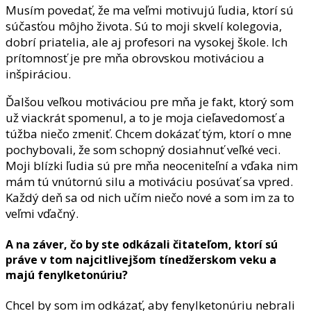
Musím povedať, že ma veľmi motivujú ľudia, ktorí sú
súčasťou môjho života. Sú to moji skvelí kolegovia,
dobrí priatelia, ale aj profesori na vysokej škole. Ich
prítomnosť je pre mňa obrovskou motiváciou a
inšpiráciou.
Ďalšou veľkou motiváciou pre mňa je fakt, ktorý som
už viackrát spomenul, a to je moja cieľavedomosť a
túžba niečo zmeniť. Chcem dokázať tým, ktorí o mne
pochybovali, že som schopný dosiahnuť veľké veci.
Moji blízki ľudia sú pre mňa neoceniteľní a vďaka nim
mám tú vnútornú silu a motiváciu posúvať sa vpred.
Každý deň sa od nich učím niečo nové a som im za to
veľmi vďačný.
A na záver, čo by ste odkázali čitateľom, ktorí sú
práve v tom najcitlivejšom tínedžerskom veku a
majú fenylketonúriu?
Chcel by som im odkázať, aby fenylketonúriu nebrali