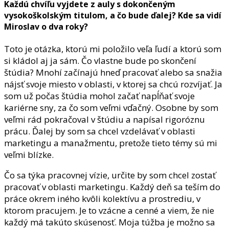
Každú chvíľu vyjdete z auly s dokončeným
vysokoškolským titulom, a čo bude ďalej? Kde sa vidí
Miroslav o dva roky?
Toto je otázka, ktorú mi položilo veľa ľudí a ktorú som
si kládol aj ja sám. Čo vlastne bude po skončení
štúdia? Mnohí začínajú hneď pracovať alebo sa snažia
nájsť svoje miesto v oblasti, v ktorej sa chcú rozvíjať. Ja
som už počas štúdia mohol začať napĺňať svoje
kariérne sny, za čo som veľmi vďačný. Osobne by som
veľmi rád pokračoval v štúdiu a napísal rigoróznu
prácu. Ďalej by som sa chcel vzdelávať v oblasti
marketingu a manažmentu, pretože tieto témy sú mi
veľmi blízke.
Čo sa týka pracovnej vízie, určite by som chcel zostať
pracovať v oblasti marketingu. Každý deň sa teším do
práce okrem iného kvôli kolektívu a prostrediu, v
ktorom pracujem. Je to vzácne a cenné a viem, že nie
každý má takúto skúsenosť. Moja túžba je možno sa