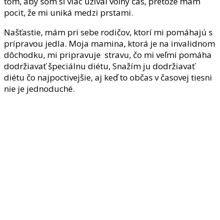
tom, aby som si viac užíval voľný čas, pretože mám
pocit, že mi uniká medzi prstami.
Našťastie, mám pri sebe rodičov, ktorí mi pomáhajú s
prípravou jedla. Moja mamina, ktorá je na invalidnom
dôchodku, mi pripravuje stravu, čo mi veľmi pomáha
dodržiavať špeciálnu diétu, Snažím ju dodržiavať
diétu čo najpoctivejšie, aj keď to občas v časovej tiesni
nie je jednoduché.