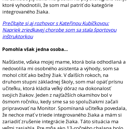
ktoré vyhodnotili, že som mal patriť do kategórie
integrovaného žiaka.
Prečítajte si aj rozhovor s Kateřinou Kubíčkovou:
Napriek zriedkavej chorobe som sa stala športovou
inštruktorkou
Pomohla však jedna osoba…
Našťastie, vďaka mojej mame, ktorá bola odhodlaná a
nedovolila mi osobného asistenta a výhody, som sa
mohol cítiť ako bežný žiak. V ďalších rokoch, na
druhom stupni základnej školy, som mal opäť prísnu
učiteľku, ktorá kládla veľký dôraz na dokonalosť
svojich žiakov. Jeden z najťažších okamihov bol v
ôsmom ročníku, kedy sme sa so spolužiakmi začali
pripravovať na Monitor. Spomínaná učiteľka povedala,
že nechce mať v triede integrovaného žiaka a mám si
zariadiť zrušenie integrácie žiaka. Táto situácia ma
veľmi zasiahla. Pre mňa ako 13-ročného chalana bolo