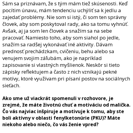
Sám sa priznávam, že s tým mám tiež skúsenosti. Keď
pocítim únavu, mám tendenciu uchýliť sa k jedlu a
zajedať problémy. Nie som si istý, či som ten správny
človek, aby som poskytoval rady, ako sa tomu vyhnúť.
Avšak, aj ja som len človek a snažím sa na sebe
pracovať. Namiesto toho, aby som siahol po jedle,
snažím sa radšej vykonávať iné aktivity. Dávam
prednosť prechádzkam, cvičeniu, behu alebo sa
venujem svojim záľubám, ako je napríklad
zapisovanie si vlastných myšlienok. Neskôr si tieto
zápisky reflektujem a často z nich vznikajú pekné
motívy, ktoré využívam pri písaní postov na sociálnych
sieťach.
Ako sme už viackrát spomenuli v rozhovore, je
zrejmé, že máte životnú chuť a motiváciu od malička.
Čo vás najviac inšpiruje a motivuje k tomu, aby ste
boli aktívny v oblasti fenylketonúrie (PKU)? Máte
niekoho alebo niečo, čo vás ženie vpred?