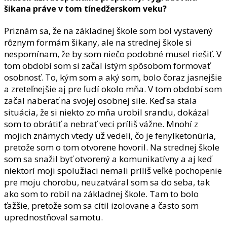
šikana práve v tom tínedžerskom veku?
Priznám sa, že na základnej škole som bol vystavený
rôznym formám šikany, ale na strednej škole si
nespomínam, že by som niečo podobné musel riešiť. V
tom období som si začal istým spôsobom formovať
osobnosť. To, kým som a aký som, bolo čoraz jasnejšie
a zreteľnejšie aj pre ľudí okolo mňa. V tom období som
začal naberať na svojej osobnej sile. Keď sa stala
situácia, že si niekto zo mňa urobil srandu, dokázal
som to obrátiť a nebrať veci príliš vážne. Mnohí z
mojich známych vtedy už vedeli, čo je fenylketonúria,
pretože som o tom otvorene hovoril. Na strednej škole
som sa snažil byť otvorený a komunikatívny a aj keď
niektorí moji spolužiaci nemali príliš veľké pochopenie
pre moju chorobu, neuzatváral som sa do seba, tak
ako som to robil na základnej škole. Tam to bolo
ťažšie, pretože som sa cítil izolovane a často som
uprednostňoval samotu.