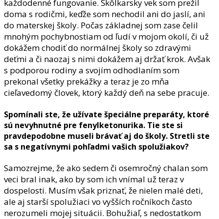
každodenné fungovanie. Škôlkarsky vek som prežil
doma s rodičmi, keďže som nechodil ani do jaslí, ani
do materskej školy. Počas základnej som zase čelil
mnohým pochybnostiam od ľudí v mojom okolí, či už
dokážem chodiť do normálnej školy so zdravými
deťmi a či naozaj s nimi dokážem aj držať krok. Avšak
s podporou rodiny a svojím odhodlaním som
prekonal všetky prekážky a teraz je zo mňa
cieľavedomý človek, ktorý každý deň na sebe pracuje.
Spomínali ste, že užívate špeciálne preparáty, ktoré
sú nevyhnutné pre fenylketonurika. Tie ste si
pravdepodobne museli brávať aj do školy. Stretli ste
sa s negatívnymi pohľadmi vašich spolužiakov?
Samozrejme, že ako sedem či osemročný chalan som
veci bral inak, ako by som ich vnímal už teraz v
dospelosti. Musím však priznať, že nielen malé deti,
ale aj starší spolužiaci vo vyšších ročníkoch často
nerozumeli mojej situácii. Bohužiaľ, s nedostatkom