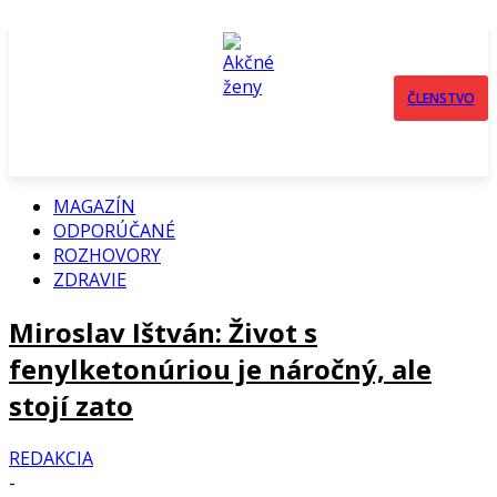
ČLENSTVO
MAGAZÍN
ODPORÚČANÉ
ROZHOVORY
ZDRAVIE
Miroslav Ištván: Život s
fenylketonúriou je náročný, ale
stojí zato
REDAKCIA
-