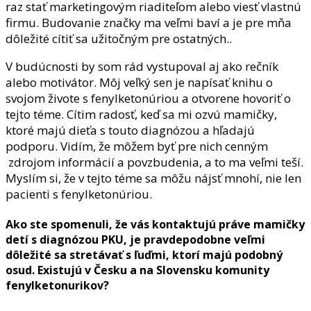
raz stať marketingovým riaditeľom alebo viesť vlastnú
firmu. Budovanie značky ma veľmi baví a je pre mňa
dôležité cítiť sa užitočným pre ostatných..
V budúcnosti by som rád vystupoval aj ako rečník
alebo motivátor. Môj veľký sen je napísať knihu o
svojom živote s fenylketonúriou a otvorene hovoriť o
tejto téme. Cítim radosť, keď sa mi ozvú mamičky,
ktoré majú dieťa s touto diagnózou a hľadajú
podporu. Vidím, že môžem byť pre nich cenným
zdrojom informácií a povzbudenia, a to ma veľmi teší.
Myslím si, že v tejto téme sa môžu nájsť mnohí, nie len
pacienti s fenylketonúriou.
Ako ste spomenuli, že vás kontaktujú práve mamičky
detí s diagnózou PKU, je pravdepodobne veľmi
dôležité sa stretávať s ľuďmi, ktorí majú podobný
osud. Existujú v Česku a na Slovensku komunity
fenylketonurikov?