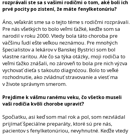
rozprávali ste sa s vašimi rodičmi o tom, aké boli ich
prvé pocity po zistení, že máte fenylketonúriu?
Áno, veľakrát sme sa o tejto téme s rodičmi rozprávali.
Pre nás všetkých to bolo veľmi ťažké, keďže som sa
narodil v roku 2000. Vtedy bola táto choroba pre
väčšinu ľudí ešte veľkou neznámou. Pre mnohých
špecialistov a lekárov v Banskej Bystrici som bol
vlastne raritou. Ale čo sa týka otázky, moji rodičia to
veľmi ťažko znášali, no zároveň to bola pre nich výzva
vychovať dieťa s takouto diagnózou. Bolo to veľké
rozhodnutie, ako zvládnuť stravovanie a viesť ma
v živote správnym smerom.
Prejdime k vášmu ranému veku, čo všetko museli
vaši rodičia kvôli chorobe upraviť?
Spočiatku, asi keď som mal rok a pol, som nezvládal
prijímať špeciálne preparáty, ktoré sú pre nás,
pacientov s fenylketonúriou, nevyhnutné. Keďže vtedy