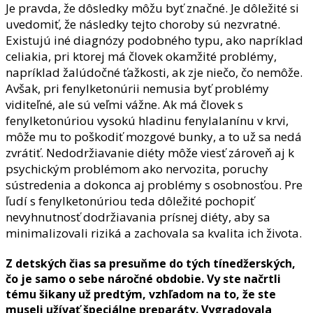
Je pravda, že dôsledky môžu byť značné. Je dôležité si
uvedomiť, že následky tejto choroby sú nezvratné.
Existujú iné diagnózy podobného typu, ako napríklad
celiakia, pri ktorej má človek okamžité problémy,
napríklad žalúdočné ťažkosti, ak zje niečo, čo nemôže.
Avšak, pri fenylketonúrii nemusia byť problémy
viditeľné, ale sú veľmi vážne. Ak má človek s
fenylketonúriou vysokú hladinu fenylalanínu v krvi,
môže mu to poškodiť mozgové bunky, a to už sa nedá
zvrátiť. Nedodržiavanie diéty môže viesť zároveň aj k
psychickým problémom ako nervozita, poruchy
sústredenia a dokonca aj problémy s osobnosťou. Pre
ľudí s fenylketonúriou teda dôležité pochopiť
nevyhnutnosť dodržiavania prísnej diéty, aby sa
minimalizovali riziká a zachovala sa kvalita ich života.
Z detských čias sa presuňme do tých tínedžerských,
čo je samo o sebe náročné obdobie. Vy ste načrtli
tému šikany už predtým, vzhľadom na to, že ste
museli užívať špeciálne preparáty. Vygradovala