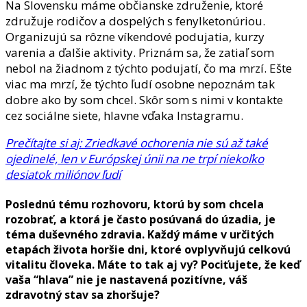
Na Slovensku máme občianske združenie, ktoré
združuje rodičov a dospelých s fenylketonúriou.
Organizujú sa rôzne víkendové podujatia, kurzy
varenia a ďalšie aktivity. Priznám sa, že zatiaľ som
nebol na žiadnom z týchto podujatí, čo ma mrzí. Ešte
viac ma mrzí, že týchto ľudí osobne nepoznám tak
dobre ako by som chcel. Skôr som s nimi v kontakte
cez sociálne siete, hlavne vďaka Instagramu.
Prečítajte si aj: Zriedkavé ochorenia nie sú až také
ojedinelé, len v Európskej únii na ne trpí niekoľko
desiatok miliónov ľudí
Poslednú tému rozhovoru, ktorú by som chcela
rozobrať, a ktorá je často posúvaná do úzadia, je
téma duševného zdravia. Každý máme v určitých
etapách života horšie dni, ktoré ovplyvňujú celkovú
vitalitu človeka. Máte to tak aj vy? Pociťujete, že keď
vaša “hlava” nie je nastavená pozitívne, váš
zdravotný stav sa zhoršuje?