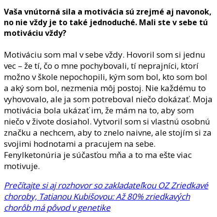
Vaša vnútorná sila a motivácia sú zrejmé aj navonok,
no nie vždy je to také jednoduché. Mali ste v sebe tú
motiváciu vždy?
Motiváciu som mal v sebe vždy. Hovoril som si jednu
vec – že tí, čo o mne pochybovali, tí neprajníci, ktorí
možno v škole nepochopili, kým som bol, kto som bol
a aký som bol, nezmenia môj postoj. Nie každému to
vyhovovalo, ale ja som potreboval niečo dokázať. Moja
motivácia bola ukázať im, že mám na to, aby som
niečo v živote dosiahol. Vytvoril som si vlastnú osobnú
značku a nechcem, aby to znelo naivne, ale stojím si za
svojimi hodnotami a pracujem na sebe.
Fenylketonúria je súčasťou mňa a to ma ešte viac
motivuje.
Prečítajte si aj rozhovor so zakladateľkou OZ Zriedkavé
choroby, Tatianou Kubišovou: Až 80% zriedkavých
chorôb má pôvod v genetike