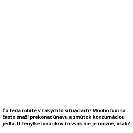
Čo teda robíte v takýchto situáciách? Mnoho ľudí sa
často snaží prekonať únavu a smútok konzumáciou
jedla. U fenylketonurikov to však nie je možné, však?