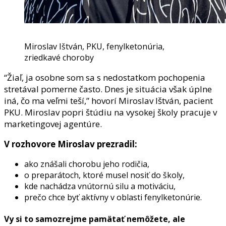
Miroslav Ištván, PKU, fenylketonúria,
zriedkavé choroby
“Žiaľ, ja osobne som sa s nedostatkom pochopenia
stretával pomerne často. Dnes je situácia však úplne
iná, čo ma veľmi teší,” hovorí Miroslav Ištván, pacient
PKU. Miroslav popri štúdiu na vysokej školy pracuje v
marketingovej agentúre.
V rozhovore Miroslav prezradil:
ako znášali chorobu jeho rodičia,
o preparátoch, ktoré musel nosiť do školy,
kde nachádza vnútornú silu a motiváciu,
prečo chce byť aktívny v oblasti fenylketonúrie.
Vy si to samozrejme pamätať nemôžete, ale