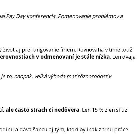
Equal Pay Day konferencia. Pomenovanie problémov a
život aj pre fungovanie firiem. Rovnováha v tíme totiž
erovnostiach v odmeňovaní je stále nízka
. Len dvaja
 je to, naopak, veľká výhoda mať rôznorodosť v
tí, ale často strach či nedôvera
. Len 15 % žien si už
odinu a dáva šancu aj tým, ktorí by inak z trhu práce