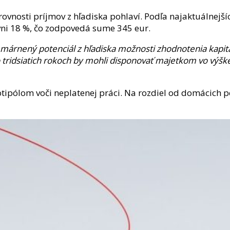
ovnosti príjmov z hľadiska pohlaví. Podľa najaktuálnejších
i 18 %, čo zodpovedá sume 345 eur.
emárnený potenciál z hľadiska možnosti zhodnotenia kapit
tridsiatich rokoch by mohli disponovať majetkom vo výške 
otipólom voči neplatenej práci. Na rozdiel od domácich po