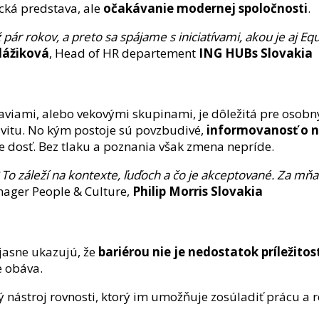
tická predstava, ale
očakávanie modernej spoločnosti
.
pár rokov, a preto sa spájame s iniciatívami, akou je aj 
lážiková
, Head of HR departement
ING HUBs Slovakia
viami, alebo vekovými skupinami, je dôležitá pre osobný 
tivitu. No kým postoje sú povzbudivé,
informovanosť o n
vie dosť. Bez tlaku a poznania však zmena nepríde.
To záleží na kontexte, ľuďoch a čo je akceptované. Za mňa
nager People & Culture,
Philip Morris Slovakia
jasne ukazujú, že
bariérou nie je nedostatok príležitos
e obáva.
ý nástroj rovnosti, ktorý im umožňuje zosúladiť prácu a r