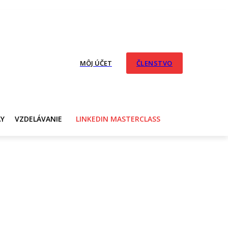
MÔJ ÚČET
ČLENSTVO
AY
VZDELÁVANIE
LINKEDIN MASTERCLASS