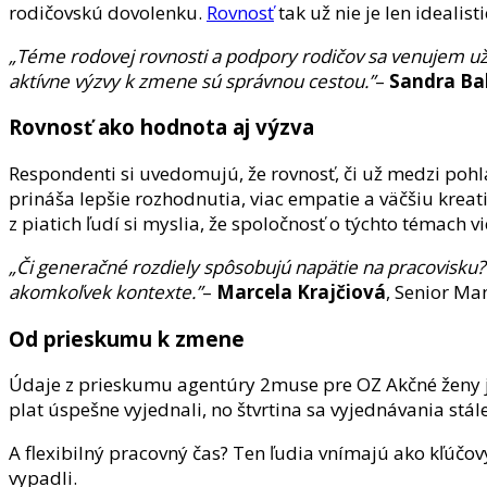
rodičovskú dovolenku.
Rovnosť
tak už nie je len idealis
„Téme rodovej rovnosti a podpory rodičov sa venujem už 
aktívne výzvy k zmene sú správnou cestou.”
–
Sandra Ba
Rovnosť ako hodnota aj výzva
Respondenti si uvedomujú, že rovnosť, či už medzi pohla
prináša lepšie rozhodnutia, viac empatie a väčšiu krea
z piatich ľudí si myslia, že spoločnosť o týchto témach 
„Či
generačné rozdiely spôsobujú napätie na pracovisku? 
akomkoľvek kontexte.”
–
Marcela Krajčiová
, Senior Ma
Od prieskumu k zmene
Údaje z prieskumu agentúry 2muse pre OZ Akčné ženy 
plat úspešne vyjednali, no štvrtina sa vyjednávania stál
A flexibilný pracovný čas? Ten ľudia vnímajú ako kľúčov
vypadli.