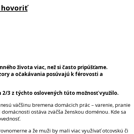
 hovoriť
ého života viac, než si často pripúšťame.
zory a očakávania posúvajú k férovosti a
2/3 z týchto oslovených túto možnosť využilo.
eny nesú väčšinu bremena domácich prác – varenie, pranie
od domácnosti ostáva zväčša ženskou doménou. Kde sa
ovednosť.
 rovnomerne a že muži by mali viac využívať otcovskú či