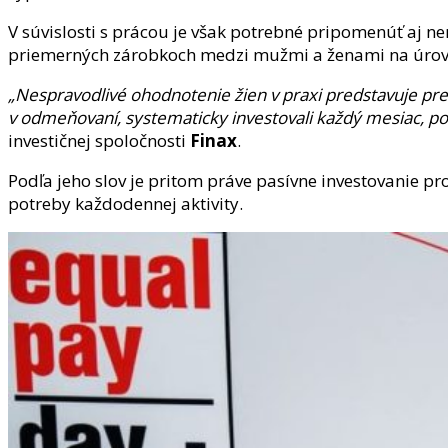
V súvislosti s prácou je však potrebné pripomenúť aj ner
priemerných zárobkoch medzi mužmi a ženami na úrovn
„Nespravodlivé ohodnotenie žien v praxi predstavuje pr
v odmeňovaní, systematicky investovali každý mesiac, po 
investičnej spoločnosti
Finax
.
Podľa jeho slov je pritom práve pasívne investovanie pr
potreby každodennej aktivity.