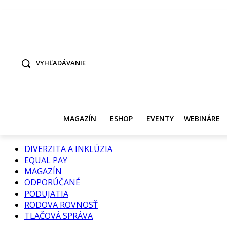
TO SME MY
SAMI ROZHODNITE, KTO POTREBUJE VASE DANE
SVET ŽEN
VYHĽADÁVANIE
MAGAZÍN
ESHOP
EVENTY
WEBINÁRE
DIVERZITA A INKLÚZIA
EQUAL PAY
MAGAZÍN
ODPORÚČANÉ
PODUJATIA
RODOVA ROVNOSŤ
TLAČOVÁ SPRÁVA