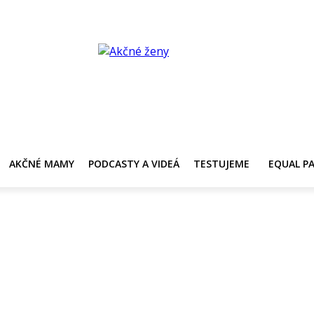
Y
AKČNÉ MAMY
PRE ZDRAVIE ŽENY
KONTAKT
PRACOVNÁ PONUKA
AKČNÉ MAMY
PODCASTY A VIDEÁ
TESTUJEME
EQUAL P