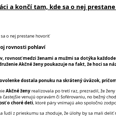
ci a končí tam, kde sa o nej prestane
oj rovnosti pohlaví
, rovnosť medzi ženami a mužmi sa dotýka každodenn
uženie Akčné ženy poukazuje na fakt, že hoci sa ná
volenke dostala ponuku na skrátený úväzok, pričom 
nie
Akčné ženy
realizovala po tretí raz, prezradil, že ž
a častejšie venujú opravám či šoférovaniu, no bežný ch
osť o choré deti
, ktoré páry vnímajú ako spoločnú zodp
a ľudí z prieskumu sa zhoduje, že úlohy by sa mali deliť