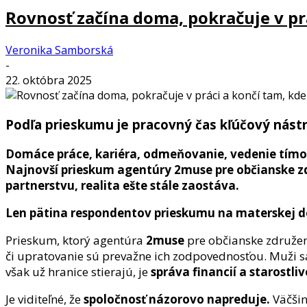
Rovnosť začína doma, pokračuje v prá
Veronika Samborská
-
22. októbra 2025
Podľa prieskumu je pracovný čas kľúčový nástr
Domáce práce, kariéra, odmeňovanie, vedenie tímov
Najnovší prieskum agentúry 2muse pre občianske zdr
partnerstvu, realita ešte stále zaostáva.
Len pätina respondentov prieskumu na materskej do
Prieskum, ktorý agentúra
2muse
pre občianske združe
či upratovanie sú prevažne ich zodpovednosťou. Muži s
však už hranice stierajú, je
správa financií a starostliv
Je viditeľné, že
spoločnosť názorovo napreduje.
Väčšin