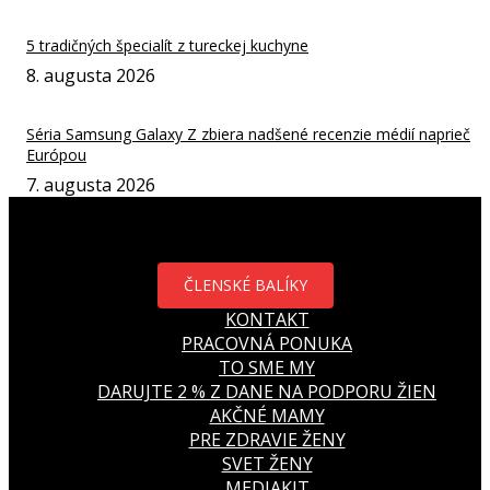
5 tradičných špecialít z tureckej kuchyne
8. augusta 2026
Séria Samsung Galaxy Z zbiera nadšené recenzie médií naprieč
Európou
7. augusta 2026
ČLENSKÉ BALÍKY
KONTAKT
PRACOVNÁ PONUKA
TO SME MY
DARUJTE 2 % Z DANE NA PODPORU ŽIEN
AKČNÉ MAMY
PRE ZDRAVIE ŽENY
SVET ŽENY
MEDIAKIT