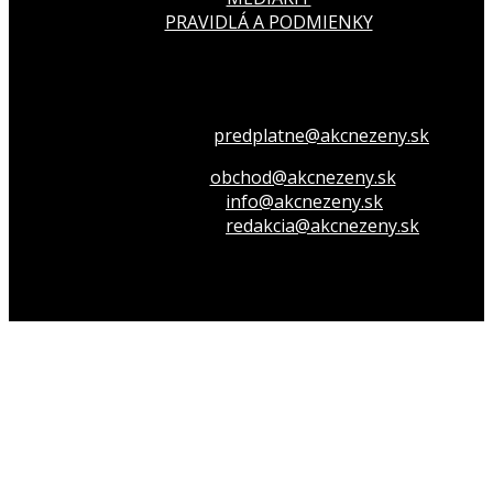
PRAVIDLÁ A PODMIENKY
Všetko o členstve
predplatne@akcnezeny.sk
Inzeruj u nás
obchod@akcnezeny.sk
Opýtaj sa nás
info@akcnezeny.sk
Napíš do redakcie
redakcia@akcnezeny.sk