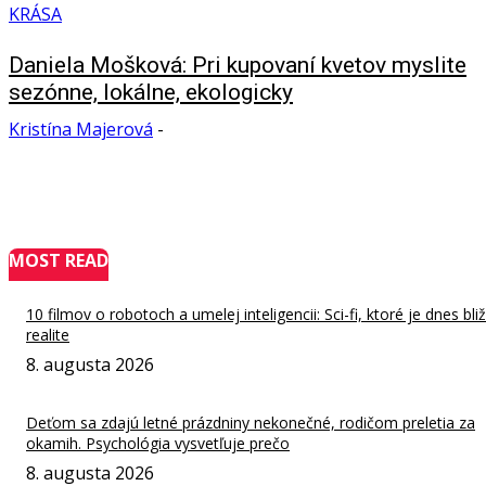
KRÁSA
Daniela Mošková: Pri kupovaní kvetov myslite
sezónne, lokálne, ekologicky
Kristína Majerová
-
MOST READ
10 filmov o robotoch a umelej inteligencii: Sci-fi, ktoré je dnes bliž
realite
8. augusta 2026
Deťom sa zdajú letné prázdniny nekonečné, rodičom preletia za
okamih. Psychológia vysvetľuje prečo
8. augusta 2026