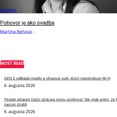
KARIÉRA
Pohovor je ako svadba
Martina Beňová
-
MOST READ
GEN Z odkladá mobily a objavuje svet, ktorý nepotrebuje Wi-Fi
6. augusta 2026
People pleaseri často strácajú svoju osobnosť. Nie však preto, že 
naozaj stratili
6. augusta 2026