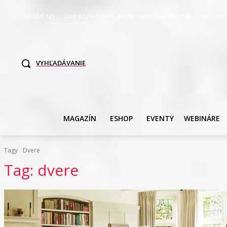
TO SME MY
SAMI ROZHODNITE, KTO POTREBUJE VASE DANE
SVET ŽEN
VYHĽADÁVANIE
MAGAZÍN
ESHOP
EVENTY
WEBINÁRE
Tagy
Dvere
Tag:
dvere