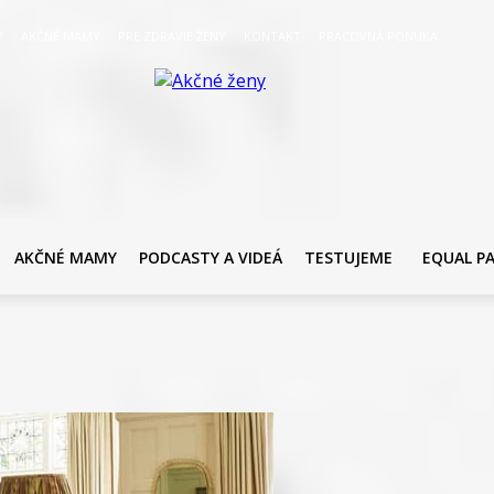
Y
AKČNÉ MAMY
PRE ZDRAVIE ŽENY
KONTAKT
PRACOVNÁ PONUKA
AKČNÉ MAMY
PODCASTY A VIDEÁ
TESTUJEME
EQUAL P