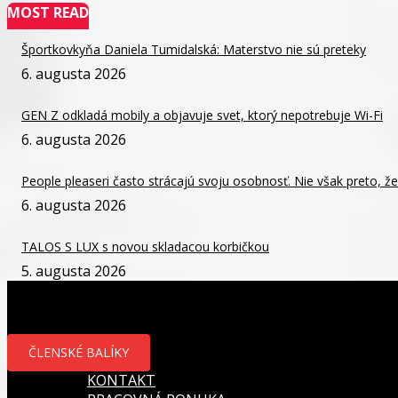
MOST READ
Športkovkyňa Daniela Tumidalská: Materstvo nie sú preteky
6. augusta 2026
GEN Z odkladá mobily a objavuje svet, ktorý nepotrebuje Wi-Fi
6. augusta 2026
People pleaseri často strácajú svoju osobnosť. Nie však preto, že b
6. augusta 2026
TALOS S LUX s novou skladacou korbičkou
5. augusta 2026
ČLENSKÉ BALÍKY
KONTAKT