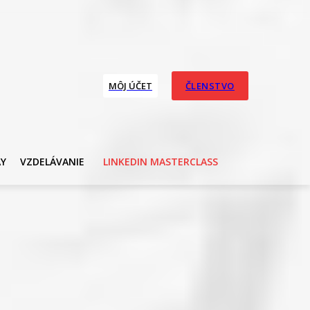
MÔJ ÚČET
ČLENSTVO
AY
VZDELÁVANIE
LINKEDIN MASTERCLASS