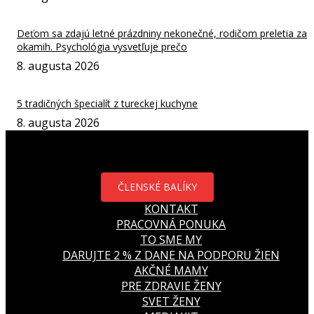
Deťom sa zdajú letné prázdniny nekonečné, rodičom preletia za
okamih. Psychológia vysvetľuje prečo
8. augusta 2026
5 tradičných špecialít z tureckej kuchyne
8. augusta 2026
ČLENSKÉ BALÍKY
KONTAKT
PRACOVNÁ PONUKA
TO SME MY
DARUJTE 2 % Z DANE NA PODPORU ŽIEN
AKČNÉ MAMY
PRE ZDRAVIE ŽENY
SVET ŽENY