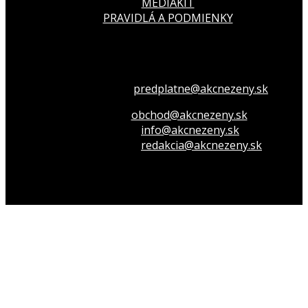
MEDIAKIT
PRAVIDLÁ A PODMIENKY
Všetko o členstve
predplatne@akcnezeny.sk
Inzeruj u nás
obchod@akcnezeny.sk
Opýtaj sa nás
info@akcnezeny.sk
Napíš do redakcie
redakcia@akcnezeny.sk