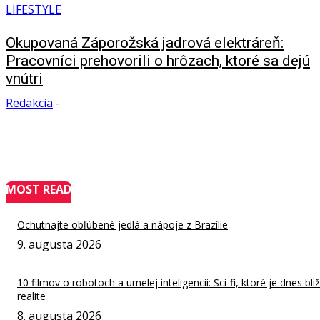
LIFESTYLE
Okupovaná Záporožská jadrová elektráreň:
Pracovníci prehovorili o hrôzach, ktoré sa dejú
vnútri
Redakcia
-
MOST READ
Ochutnajte obľúbené jedlá a nápoje z Brazílie
9. augusta 2026
10 filmov o robotoch a umelej inteligencii: Sci-fi, ktoré je dnes bliž
realite
8. augusta 2026