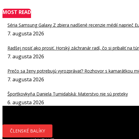
MOST READ
Séria Samsung Galaxy Z zbiera nadšené recenzie médií naprieč E
7. augusta 2026
Radšej nosiť ako prosiť. Horský záchranár radí, čo si pribaliť na tú
7. augusta 2026
Prečo sa ženy potrebujú vyrozprávať? Rozhovor s kamarátkou môže
7. augusta 2026
Športkovkyňa Daniela Tumidalská: Materstvo nie sú preteky
6. augusta 2026
ČLENSKÉ BALÍKY