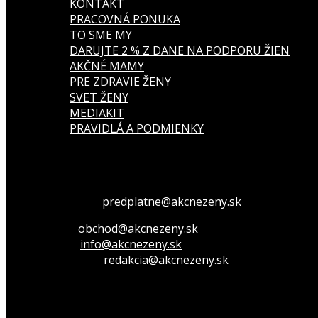
KONTAKT
PRACOVNÁ PONUKA
TO SME MY
DARUJTE 2 % Z DANE NA PODPORU ŽIEN
AKČNÉ MAMY
PRE ZDRAVIE ŽENY
SVET ŽENY
MEDIAKIT
PRAVIDLÁ A PODMIENKY
Všetko o členstve
predplatne@akcnezeny.sk
Inzeruj u nás
obchod@akcnezeny.sk
Opýtaj sa nás
info@akcnezeny.sk
Napíš do redakcie
redakcia@akcnezeny.sk