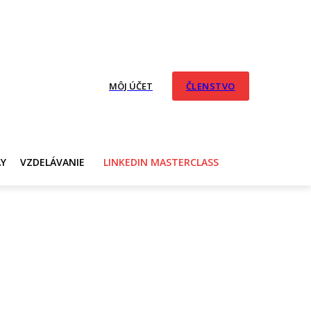
MÔJ ÚČET
ČLENSTVO
AY
VZDELÁVANIE
LINKEDIN MASTERCLASS