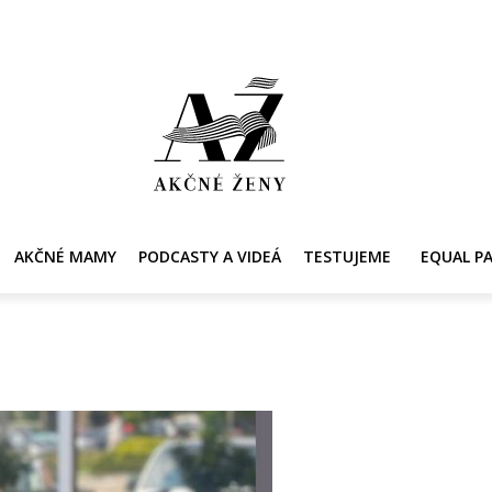
Y
AKČNÉ MAMY
PRE ZDRAVIE ŽENY
KONTAKT
PRACOVNÁ PONUKA
AKČNÉ MAMY
PODCASTY A VIDEÁ
TESTUJEME
EQUAL P