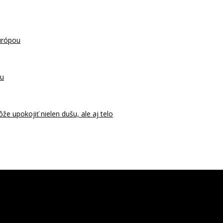
urópou
ru
 upokojiť nielen dušu, ale aj telo