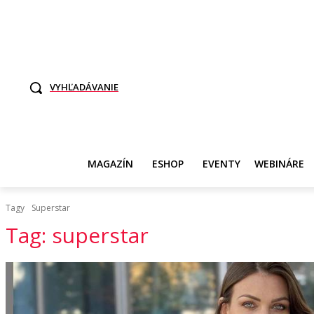
TO SME MY
SAMI ROZHODNITE, KTO POTREBUJE VASE DANE
SVET ŽEN
VYHĽADÁVANIE
MAGAZÍN
ESHOP
EVENTY
WEBINÁRE
Tagy
Superstar
Tag:
superstar