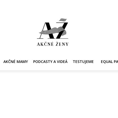
Y
AKČNÉ MAMY
PRE ZDRAVIE ŽENY
KONTAKT
PRACOVNÁ PONUKA
AKČNÉ MAMY
PODCASTY A VIDEÁ
TESTUJEME
EQUAL P