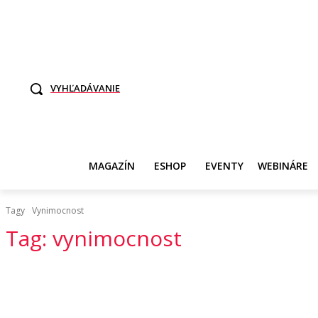
TO SME MY
SAMI ROZHODNITE, KTO POTREBUJE VASE DANE
SVET ŽEN
VYHĽADÁVANIE
MAGAZÍN
ESHOP
EVENTY
WEBINÁRE
Tagy
Vynimocnost
Tag:
vynimocnost