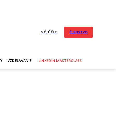
MÔJ ÚČET
ČLENSTVO
AY
VZDELÁVANIE
LINKEDIN MASTERCLASS