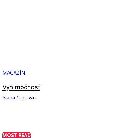
MAGAZÍN
Výnimočnosť
Ivana Čopová
-
MOST READ