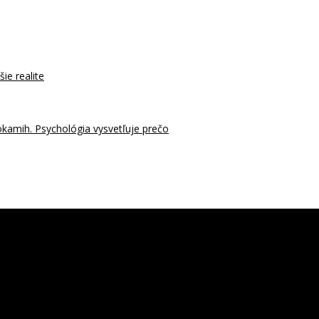
šie realite
okamih. Psychológia vysvetľuje prečo