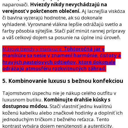
naparovači.
Hviezdy nikdy nevychádzajú na
verejnosť v pokrčenom oblečení.
Aj lacnejšia viskóza
či bavlna vyzerajú hodnotne, ak sú dokonale
vyhladené. Vyrovnané vlákna lepšie odrážajú svetlo a
farby pôsobia sýtejšie. Stačí päť minút rannej prípravy
a váš celkový dojem sa posunie na úplne inú úroveň.
Májové trendy v manikúre:
Tohtoročná jar v
manikúre sa nesie v znamení harmónie, čistoty a
hravých pastelových odtieňov, ktoré dokonale
odrážajú atmosféru rozkvitnutých záhrad.
5. Kombinovanie luxusu s bežnou konfekciou
Tajomstvom úspechu nie je nákup celého outfitu v
luxusnom butiku.
Kombinujte drahšie kúsky s
dostupnou módou.
Stačí vlastniť jednu kvalitnú
koženú kabelku alebo značkové hodinky a doplniť ich
jednoduchým tričkom z bežného reťazca. Tento
kontrast vytvára dojem nenútenosti a autenticity.