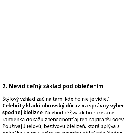
2. Neviditeľný základ pod oblečením
Štýlový vzhľad začína tam, kde ho nie je vidieť.
Celebrity kladú obrovský dôraz na
správny výber
spodnej bielizne
. Nevhodné švy alebo zarezané
ramienka dokážu znehodnotiť aj ten najdrahší odev.
Používajú telovú, bezšvovú bielizeň, ktorá splýva s
pokožkou a nevytvára na povrchu oblečenia žiadne