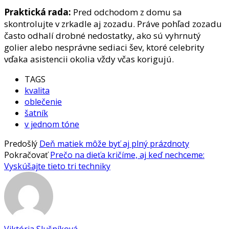
Praktická rada:
Pred odchodom z domu sa
skontrolujte v zrkadle aj zozadu. Práve pohľad zozadu
často odhalí drobné nedostatky, ako sú vyhrnutý
golier alebo nesprávne sediaci šev, ktoré celebrity
vďaka asistencii okolia vždy včas korigujú.
TAGS
kvalita
oblečenie
šatník
v jednom tóne
Predošlý
Deň matiek môže byť aj plný prázdnoty
Pokračovať
Prečo na dieťa kričíme, aj keď nechceme:
Vyskúšajte tieto tri techniky
Viktória Slušníková