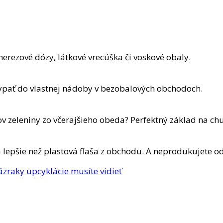
erezové dózy, látkové vrecúška či voskové obaly.
asypať do vlastnej nádoby v bezobalových obchodoch.
v zeleniny zo včerajšieho obeda? Perfektný základ na chu
 lepšie než plastová fľaša z obchodu. A neprodukujete o
ázraky upcyklácie musíte vidieť