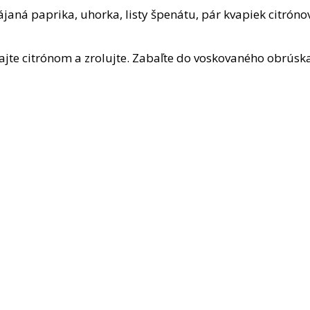
janá paprika, uhorka, listy špenátu, pár kvapiek citrónov
jte citrónom a zrolujte. Zabaľte do voskovaného obrúska