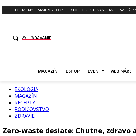
TO SME MY
SAMI ROZHODNITE, KTO POTREBUJE VASE DANE
SVET ŽEN
VYHĽADÁVANIE
MAGAZÍN
ESHOP
EVENTY
WEBINÁRE
EKOLÓGIA
MAGAZÍN
RECEPTY
RODIČOVSTVO
ZDRAVIE
Zero-waste desiate: Chutne, zdravo 