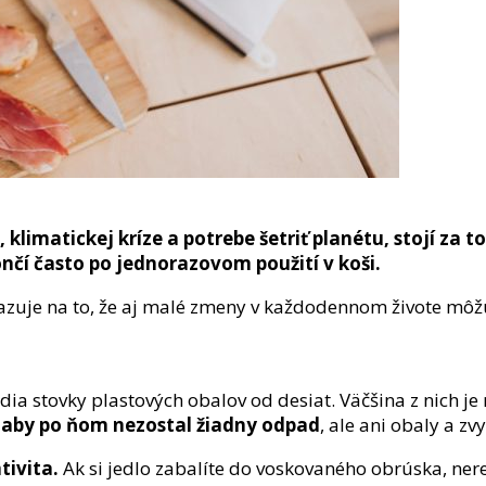
 klimatickej kríze a potrebe šetriť planétu, stojí za t
ončí často po jednorazovom použití v koši.
zuje na to, že aj malé zmeny v každodennom živote môžu
dia stovky plastových obalov od desiat. Väčšina z nich je
k, aby po ňom nezostal žiadny odpad
, ale ani obaly a zv
tivita.
Ak si jedlo zabalíte do voskovaného obrúska, nere