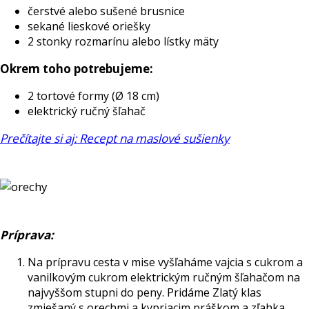
čerstvé alebo sušené brusnice
sekané lieskové oriešky
2 stonky rozmarínu alebo lístky mäty
Okrem toho potrebujeme:
2 tortové formy (Ø 18 cm)
elektrický ručný šľahač
Prečítajte si aj: Recept na maslové sušienky
Príprava:
Na prípravu cesta v mise vyšľaháme vajcia s cukrom a
vanilkovým cukrom elektrickým ručným šľahačom na
najvyššom stupni do peny. Pridáme Zlatý klas
zmiešaný s orechmi a kypriacim práškom a zľahka