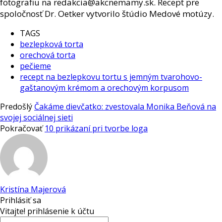
fotografiu na redakcia@akcnemamy.sk. Recept pre
spoločnosť Dr. Oetker vytvorilo štúdio Medové motúzy.
TAGS
bezlepková torta
orechová torta
pečieme
recept na bezlepkovu tortu s jemným tvarohovo-
gaštanovým krémom a orechovým korpusom
Predošlý
Čakáme dievčatko: zvestovala Monika Beňová na
svojej sociálnej sieti
Pokračovať
10 prikázaní pri tvorbe loga
Kristína Majerová
Prihlásiť sa
Vitajte! prihlásenie k účtu