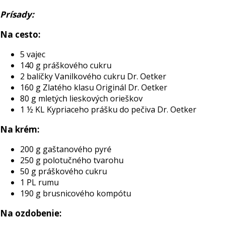
Prísady:
Na cesto:
5 vajec
140 g práškového cukru
2 balíčky Vanilkového cukru Dr. Oetker
160 g Zlatého klasu Originál Dr. Oetker
80 g mletých lieskových orieškov
1 ½ KL Kypriaceho prášku do pečiva Dr. Oetker
Na krém:
200 g gaštanového pyré
250 g polotučného tvarohu
50 g práškového cukru
1 PL rumu
190 g brusnicového kompótu
Na ozdobenie: