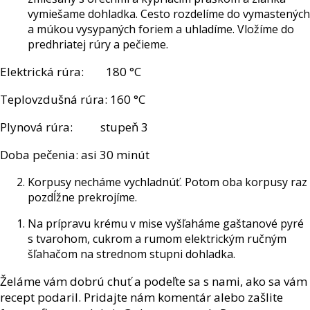
vymiešame dohladka. Cesto rozdelíme do vymastených
a múkou vysypaných foriem a uhladíme. Vložíme do
predhriatej rúry a pečieme.
Elektrická rúra:
180 °C
Teplovzdušná rúra: 160 °C
Plynová rúra:
stupeň 3
Doba pečenia: asi 30 minút
Korpusy necháme vychladnúť. Potom oba korpusy raz
pozdĺžne prekrojíme.
Na prípravu krému v mise vyšľaháme gaštanové pyré
s tvarohom, cukrom a rumom elektrickým ručným
šľahačom na strednom stupni dohladka.
Želáme vám dobrú chuť a podeľte sa s nami, ako sa vám
recept podaril. Pridajte nám komentár alebo zašlite