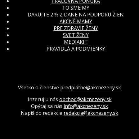
PRACOVNÁ PONUKA
TO SME MY
DARUJTE 2 % Z DANE NA PODPORU ŽIEN
AKČNÉ MAMY
PRE ZDRAVIE ŽENY
SVET ŽENY
MEDIAKIT
PRAVIDLÁ A PODMIENKY
Všetko o členstve
predplatne@akcnezeny.sk
Inzeruj u nás
obchod@akcnezeny.sk
Opýtaj sa nás
info@akcnezeny.sk
Napíš do redakcie
redakcia@akcnezeny.sk