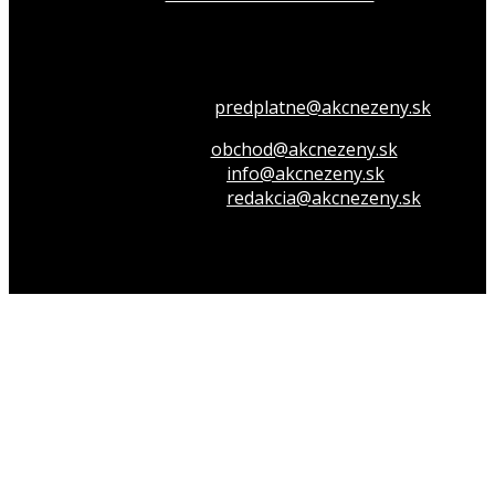
Všetko o členstve
predplatne@akcnezeny.sk
Inzeruj u nás
obchod@akcnezeny.sk
Opýtaj sa nás
info@akcnezeny.sk
Napíš do redakcie
redakcia@akcnezeny.sk