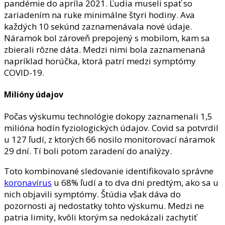
pandémie do apríla 2021. Ľudia museli spať so
zariadením na ruke minimálne štyri hodiny. Ava
každých 10 sekúnd zaznamenávala nové údaje.
Náramok bol zároveň prepojený s mobilom, kam sa
zbierali rôzne dáta. Medzi nimi bola zaznamenaná
napríklad horúčka, ktorá patrí medzi symptómy
COVID-19.
Milióny údajov
Počas výskumu technológie dokopy zaznamenali 1,5
milióna hodín fyziologických údajov. Covid sa potvrdil
u 127 ľudí, z ktorých 66 nosilo monitorovací náramok
29 dní. Tí boli potom zaradení do analýzy.
Toto kombinované sledovanie identifikovalo správne
koronavírus
u 68% ľudí a to dva dni predtým, ako sa u
nich objavili symptómy. Štúdia však dáva do
pozornosti aj nedostatky tohto výskumu. Medzi ne
patria limity, kvôli ktorým sa nedokázali zachytiť