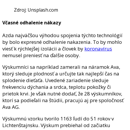
Zdroj: Unsplash.com
Včasné odhalenie nákazy
Azda najväčšou výhodou spojenia týchto technológií
by bolo expresné odhalenie nakazenia. To by mohlo
viesť k rýchlejšej izolácii a človek by
koronavírus
nemusel preniesť na ďalšie osoby.
Výskumníci sa napríklad zamerali na náramok Ava,
ktorý sleduje plodnosť a určujte tak najlepší čas na
splodenie dieťaťa. Uvedené zariadenie sleduje
frekvenciu dýchania a srdca, teplotu pokožky či
prietok krvi. Je však nutné dodať, že 28 výskumníkov,
ktorí sa podieľali na štúdii, pracujú aj pre spoločnosť
Ava AG.
Výskumnú vzorku tvorilo 1163 ľudí do 51 rokov v
Lichtenštajnsku. Výskum prebiehal od začiatku