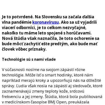
Je to potvrdené. Na Slovensku sa začala ďalšia
vlna pandémie
koronavírusu
. Ako sa už vyjadrili
viacerí odborníci, je to celkom nezvyčajné,
nakoľko tu máme leto spojené s horúčavami.
Nová štúdia však naznačila, že toto ochorenie sa
bude môcť zachytiť ešte predtým, ako bude mať
človek vôbec príznaky.
Technológie sú s nami všade
V súčasnosti nosíme na svojom zápästí rôzne
technológie. Môže ísť o smart hodinky, ktoré nám
napríklad merajú kroky a upozorňujú nás na dôležité
správy. Ľudia však nosia na zápästí aj sledovače, ktoré
zaznamenávajú zmeny teploty kože, srdcovú
frekvenciu a jej zmeny. Štúdia, ktorá bola publikovaná
v medicínskom časopise BMJ Open, preukázala