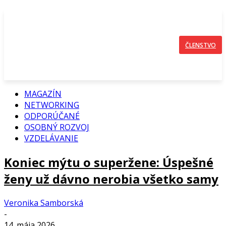
ČLENSTVO
MAGAZÍN
NETWORKING
ODPORÚČANÉ
OSOBNÝ ROZVOJ
VZDELÁVANIE
Koniec mýtu o superžene: Úspešné
ženy už dávno nerobia všetko samy
Veronika Samborská
-
14. mája 2026