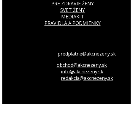
PRE ZDRAVIE ŽENY
SVET ŽENY
MEDIAKIT
PRAVIDLÁ A PODMIENKY
Všetko o členstve
predplatne@akcnezeny.sk
Inzeruj u nás
obchod@akcnezeny.sk
Opýtaj sa nás
info@akcnezeny.sk
Napíš do redakcie
redakcia@akcnezeny.sk