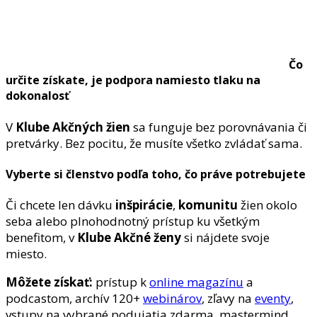
Čo
určite získate, je podpora namiesto tlaku na
dokonalosť
V
Klube Akčných žien
sa funguje bez porovnávania či
pretvárky. Bez pocitu, že musíte všetko zvládať sama.
Vyberte si členstvo podľa toho, čo práve potrebujete
Či chcete len dávku
inšpirácie
,
komunitu
žien okolo
seba alebo plnohodnotný prístup ku všetkým
benefitom, v
Klube Akčné ženy
si nájdete svoje
miesto.
Môžete získať:
prístup k
online magazínu
a
podcastom, archív 120+
webinárov
, zľavy na
eventy
,
vstupy na vybrané podujatia zdarma, mastermind