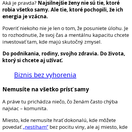
Aká je pravda?
Najsilnejšie ženy nie sú tie, ktoré
robia všetko samy. Ale tie, ktoré pochopili, že ich
energia je vzácna.
Poveriť niekoho nie je len o tom, že posuniete úlohu. Je
to rozhodnutie, že svoj čas a mentálnu kapacitu chcete
investovať tam, kde majú skutočný zmysel.
Do podnikania, rodiny, svojho zdravia. Do života,
ktorý si chcete aj užívať.
Biznis bez vyhorenia
Nemusíte na všetko prísť samy
A práve tu prichádza niečo, čo ženám často chýba
najviac – komunita.
Miesto, kde nemusíte hrať dokonalú, kde môžete
povedať
„nestíham”
bez pocitu viny, ale aj miesto, kde