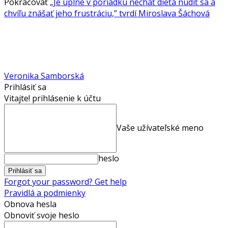
Pokračovať
„Je úplne v poriadku nechať dieťa nudiť sa a
chvíľu znášať jeho frustráciu,” tvrdí Miroslava Šáchová
Veronika Samborská
Prihlásiť sa
Vitajte! prihlásenie k účtu
Vaše užívateľské meno
heslo
Forgot your password? Get help
Pravidlá a podmienky
Obnova hesla
Obnoviť svoje heslo