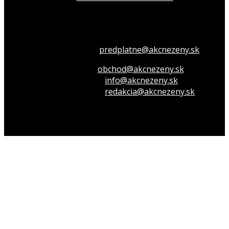
Všetko o členstve
predplatne@akcnezeny.sk
Inzeruj u nás
obchod@akcnezeny.sk
Opýtaj sa nás
info@akcnezeny.sk
Napíš do redakcie
redakcia@akcnezeny.sk