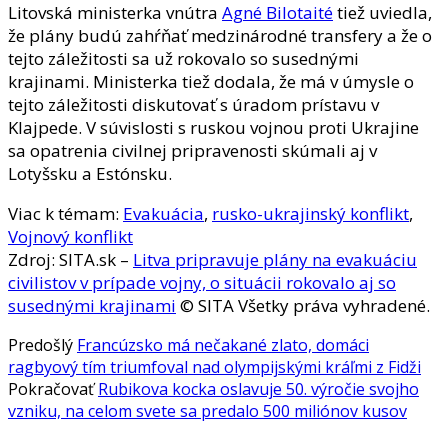
Litovská ministerka vnútra
Agné Bilotaité
tiež uviedla,
že plány budú zahŕňať medzinárodné transfery a že o
tejto záležitosti sa už rokovalo so susednými
krajinami. Ministerka tiež dodala, že má v úmysle o
tejto záležitosti diskutovať s úradom prístavu v
Klajpede. V súvislosti s ruskou vojnou proti Ukrajine
sa opatrenia civilnej pripravenosti skúmali aj v
Lotyšsku a Estónsku.
Viac k témam:
Evakuácia
,
rusko-ukrajinský konflikt
,
Vojnový konflikt
Zdroj: SITA.sk –
Litva pripravuje plány na evakuáciu
civilistov v prípade vojny, o situácii rokovalo aj so
susednými krajinami
© SITA Všetky práva vyhradené.
Predošlý
Francúzsko má nečakané zlato, domáci
ragbyový tím triumfoval nad olympijskými kráľmi z Fidži
Pokračovať
Rubikova kocka oslavuje 50. výročie svojho
vzniku, na celom svete sa predalo 500 miliónov kusov