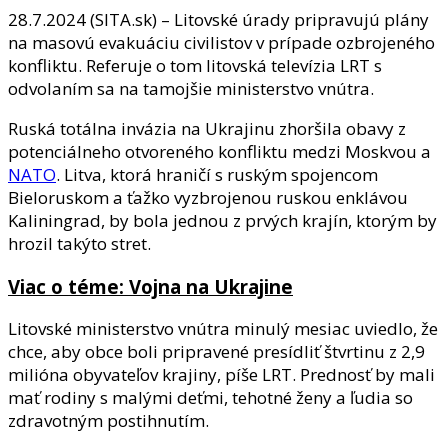
28.7.2024 (SITA.sk) – Litovské úrady pripravujú plány
na masovú evakuáciu civilistov v prípade ozbrojeného
konfliktu. Referuje o tom litovská televízia LRT s
odvolaním sa na tamojšie ministerstvo vnútra.
Ruská totálna invázia na Ukrajinu zhoršila obavy z
potenciálneho otvoreného konfliktu medzi Moskvou a
NATO
. Litva, ktorá hraničí s ruským spojencom
Bieloruskom a ťažko vyzbrojenou ruskou enklávou
Kaliningrad, by bola jednou z prvých krajín, ktorým by
hrozil takýto stret.
Viac o téme: Vojna na Ukrajine
Litovské ministerstvo vnútra minulý mesiac uviedlo, že
chce, aby obce boli pripravené presídliť štvrtinu z 2,9
milióna obyvateľov krajiny, píše LRT. Prednosť by mali
mať rodiny s malými deťmi, tehotné ženy a ľudia so
zdravotným postihnutím.