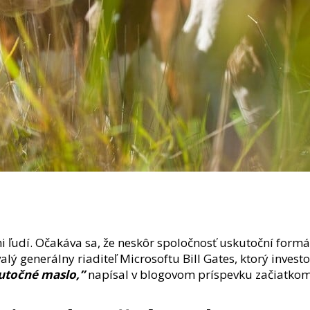
 ľudí. Očakáva sa, že neskôr spoločnosť uskutoční formá
 generálny riaditeľ Microsoftu Bill Gates, ktorý investov
utočné maslo,”
napísal v blogovom príspevku začiatkom