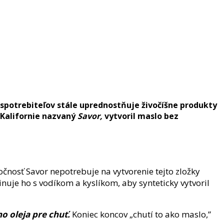
a spotrebiteľov stále uprednostňuje živočíšne produkty
 Kalifornie nazvaný
Savor,
vytvoril maslo bez
očnosť Savor nepotrebuje na vytvorenie tejto zložky
uje ho s vodíkom a kyslíkom, aby synteticky vytvoril
 oleja pre chuť.
Koniec koncov „chutí to ako maslo,”