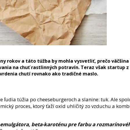
ióny rokov a táto túžba by mohla vysvetliť, prečo väčšin
nia na chuť rastlinných potravín. Teraz však startup z
 tvrdenia chutí rovnako ako tradičné maslo.
e ľudia túžia po cheeseburgeroch a slanine: tuk. Ale spol
cký proces, ktorý ťaží oxid uhličitý zo vzduchu a kombin
emulgátora, beta-karoténu pre farbu a rozmarínového