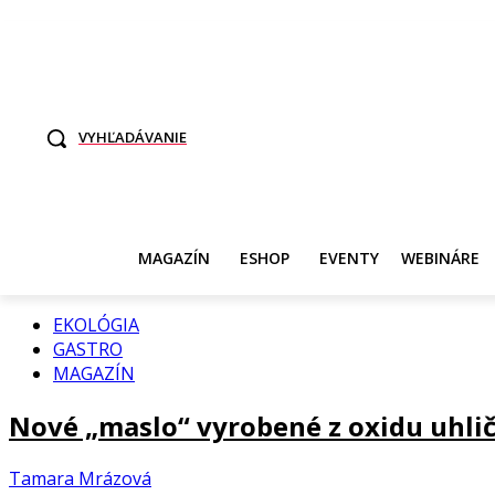
TO SME MY
SAMI ROZHODNITE, KTO POTREBUJE VASE DANE
SVET ŽEN
VYHĽADÁVANIE
MAGAZÍN
ESHOP
EVENTY
WEBINÁRE
EKOLÓGIA
GASTRO
MAGAZÍN
Nové „maslo“ vyrobené z oxidu uhlič
Tamara Mrázová