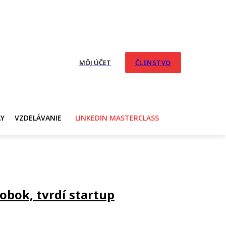
MÔJ ÚČET
ČLENSTVO
AY
VZDELÁVANIE
LINKEDIN MASTERCLASS
obok, tvrdí startup