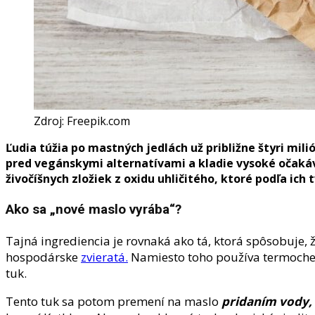
Zdroj: Freepik.com
Ľudia túžia po mastných jedlách už približne štyri mil
pred vegánskymi alternatívami a kladie vysoké očakáva
živočíšnych zložiek z oxidu uhličitého, ktoré podľa ich
Ako sa „nové maslo vyrába“?
Tajná ingrediencia je rovnaká ako tá, ktorá spôsobuje, ž
hospodárske
zvieratá.
Namiesto toho používa termochemi
tuk.
Tento tuk sa potom premení na maslo
pridaním vody, 