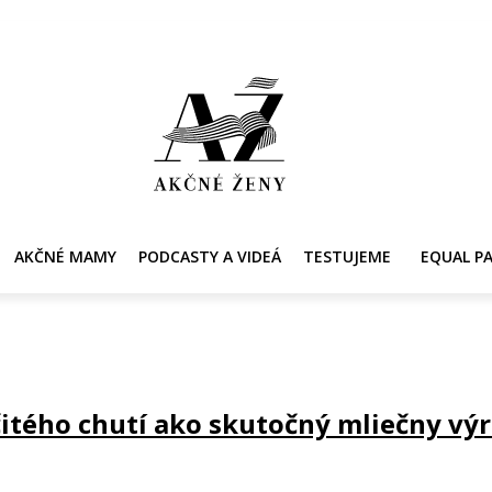
Y
AKČNÉ MAMY
PRE ZDRAVIE ŽENY
KONTAKT
PRACOVNÁ PONUKA
AKČNÉ MAMY
PODCASTY A VIDEÁ
TESTUJEME
EQUAL P
itého chutí ako skutočný mliečny výr