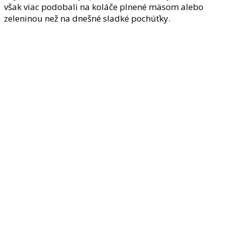
však viac podobali na koláče plnené mäsom alebo
zeleninou než na dnešné sladké pochúťky.