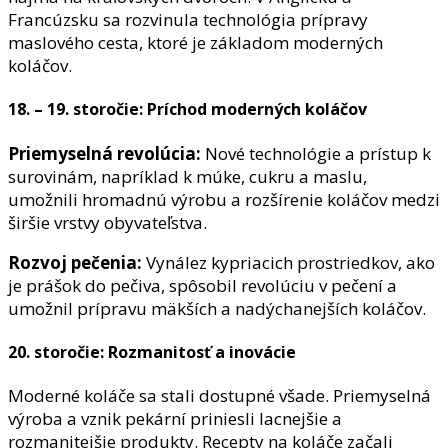
Francúzsku sa rozvinula technológia prípravy
maslového cesta, ktoré je základom moderných
koláčov.
18. – 19. storočie: Príchod moderných koláčov
Priemyselná revolúcia:
Nové technológie a prístup k
surovinám, napríklad k múke, cukru a maslu,
umožnili hromadnú výrobu a rozšírenie koláčov medzi
širšie vrstvy obyvateľstva.
Rozvoj pečenia:
Vynález kypriacich prostriedkov, ako
je prášok do pečiva, spôsobil revolúciu v pečení a
umožnil prípravu mäkších a nadýchanejších koláčov.
20. storočie: Rozmanitosť a inovácie
Moderné koláče sa stali dostupné všade. Priemyselná
výroba a vznik pekární priniesli lacnejšie a
rozmanitejšie produkty. Recepty na koláče začali