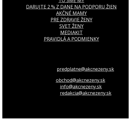
TO SME MY
DARUJTE 2 % Z DANE NA PODPORU ŽIEN
AKČNÉ MAMY
PRE ZDRAVIE ŽENY
SVET ŽENY
MEDIAKIT
PRAVIDLÁ A PODMIENKY
Všetko o členstve
predplatne@akcnezeny.sk
Inzeruj u nás
obchod@akcnezeny.sk
Opýtaj sa nás
info@akcnezeny.sk
Napíš do redakcie
redakcia@akcnezeny.sk