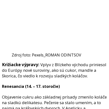
Zdroj foto: Pexels_ROMAN ODINTSOV
Križiacke výpravy:
Vplyv z Blízkeho východu priniesol
do Európy nové suroviny, ako sú cukor, mandle a
škorica, čo viedlo k rozvoju sladkých koláčov.
Renesancia (14. – 17. storočie)
Objavenie cukru ako základnej prísady zmenilo koláče
na sladkú delikatesu. Pečenie sa stalo umením, a to
najmä na kráľovských dvoroch. V Anglicku a