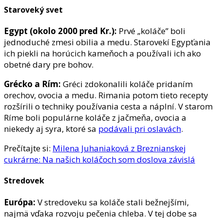
Staroveký svet
Egypt (okolo 2000 pred Kr.):
Prvé „koláče” boli
jednoduché zmesi obilia a medu. Starovekí Egypťania
ich piekli na horúcich kameňoch a používali ich ako
obetné dary pre bohov.
Grécko a Rím:
Gréci zdokonalili koláče pridaním
orechov, ovocia a medu. Rimania potom tieto recepty
rozšírili o techniky používania cesta a náplní. V starom
Ríme boli populárne koláče z jačmeňa, ovocia a
niekedy aj syra, ktoré sa
podávali pri oslavách
.
Prečítajte si:
Milena Juhaniaková z Breznianskej
cukrárne: Na našich koláčoch som doslova závislá
Stredovek
Európa:
V stredoveku sa koláče stali bežnejšími,
najmä vďaka rozvoju pečenia chleba. V tej dobe sa