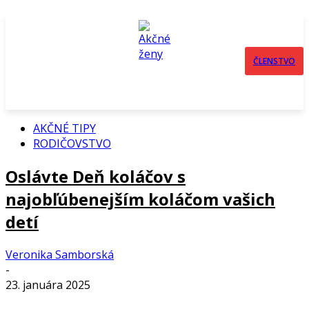
ČLENSTVO
AKČNÉ TIPY
RODIČOVSTVO
Oslávte Deň koláčov s
najobľúbenejším koláčom vašich
detí
Veronika Samborská
-
23. januára 2025