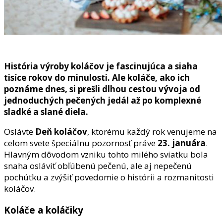
História výroby koláčov je fascinujúca a siaha
tisíce rokov do minulosti. Ale koláče, ako ich
poznáme dnes, si prešli dlhou cestou vývoja od
jednoduchých pečených jedál až po komplexné
sladké a slané diela.
Oslávte
Deň koláčov
, ktorému každý rok venujeme na
celom svete špeciálnu pozornosť práve
23. januára
.
Hlavným dôvodom vzniku tohto milého sviatku bola
snaha osláviť obľúbenú pečenú, ale aj nepečenú
pochúťku a zvýšiť povedomie o histórii a rozmanitosti
koláčov.
Koláče a koláčiky