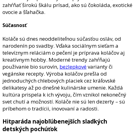
zahŕňať širokú škálu prísad, ako sú čokoláda, exotické
ovocie a šľahačka.
Súčasnosť
Koláče sú dnes neoddeliteľnou súčasťou osláv, od
narodenín po svadby. Vďaka sociálnym sieťam a
televíznym reláciám o pečení je príprava koláčov aj
kreatívnym hobby. Moderné trendy zahŕňajú
používanie bio surovín,
bezlepkové
varianty či
vegánske recepty. Výroba koláčov prešla od
jednoduchých chlebových placiek cez kráľovské
delikatesy až po dnešné kulinárske umenie. Každá
kultúra prispela k ich vývoju, čím vznikol nekonečný
svet chutí a možností. Koláče nie sú len dezerty – sú
príbehom o tradícii, inovovaní a radosti.
Hitparáda najobľúbenejších sladkých
detských pochúťok