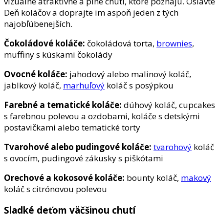
vizuálne atraktívne a plné chutí, ktoré poznajú. Oslávte
Deň koláčov a doprajte im aspoň jeden z tých
najobľúbenejších.
Čokoládové koláče:
čokoládová torta,
brownies
,
muffiny s kúskami čokolády
Ovocné koláče:
jahodový alebo malinový koláč,
jablkový koláč,
marhuľový
koláč s posýpkou
Farebné a tematické koláče:
dúhový koláč, cupcakes
s farebnou polevou a ozdobami, koláče s detskými
postavičkami alebo tematické torty
Tvarohové alebo pudingové koláče:
tvarohový
koláč
s ovocím, pudingové zákusky s piškótami
Orechové a kokosové koláče:
bounty koláč,
makový
koláč s citrónovou polevou
Sladké deťom väčšinou chutí