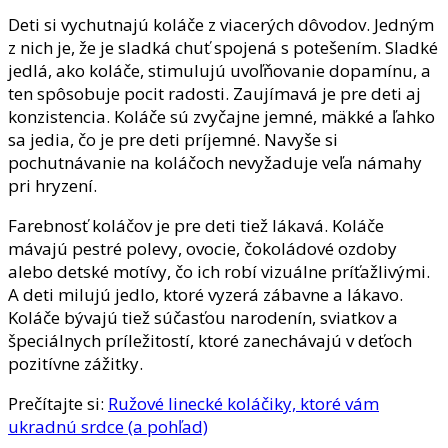
Deti si vychutnajú koláče z viacerých dôvodov. Jedným
z nich je, že je sladká chuť spojená s potešením. Sladké
jedlá, ako koláče, stimulujú uvoľňovanie dopamínu, a
ten spôsobuje pocit radosti. Zaujímavá je pre deti aj
konzistencia. Koláče sú zvyčajne jemné, mäkké a ľahko
sa jedia, čo je pre deti príjemné. Navyše si
pochutnávanie na koláčoch nevyžaduje veľa námahy
pri hryzení.
Farebnosť koláčov je pre deti tiež lákavá. Koláče
mávajú pestré polevy, ovocie, čokoládové ozdoby
alebo detské motívy, čo ich robí vizuálne príťažlivými.
A deti milujú jedlo, ktoré vyzerá zábavne a lákavo.
Koláče bývajú tiež súčasťou narodenín, sviatkov a
špeciálnych príležitostí, ktoré zanechávajú v deťoch
pozitívne zážitky.
Prečítajte si:
Ružové linecké koláčiky, ktoré vám
ukradnú srdce (a pohľad)