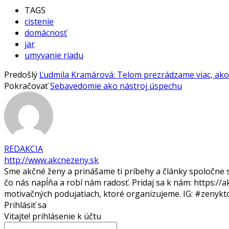
TAGS
cistenie
domácnosť
jar
umyvanie riadu
Predošlý
Ľudmila Kramárová: Telom prezrádzame viac, ako 
Pokračovať
Sebavedomie ako nástroj úspechu
REDAKCIA
http://www.akcnezeny.sk
Sme akčné ženy a prinášame ti príbehy a články spoločne s
čo nás napĺňa a robí nám radosť. Pridaj sa k nám: https://
motivačných podujatiach, ktoré organizujeme. IG: #zeny
Prihlásiť sa
Vitajte! prihlásenie k účtu