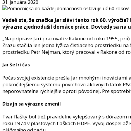
31. januára 2020
Vedeli ste, že značka Jar slávi tento rok 60. výročie
výrazne zjednodušil domáce práce. Dovtedy sa na um
„Na príprave Jari pracovali v Rakone od roku 1955, prič
Zrazu stačila len jedna lyžica čistiaceho prostriedku na 
prostriedku Petr Nejman, ktorý pracoval v Rakone od r
Jar šetrí čas
Počas svojej existencie prešla Jar mnohými inováciami 
pokročilejšiemu systému povrchovo aktívnych látok P&G 
neporovnateľne rýchlejšie oproti pôvodnej. Pre spotrebite
Dizajn sa výrazne zmenil
Tvar fľašky bol tiež pravidelne vylepšovaný s dôrazom n
roku 1974 v plastových fľaškách HDPE. Vývoj dospel až 
plážového odpadu.