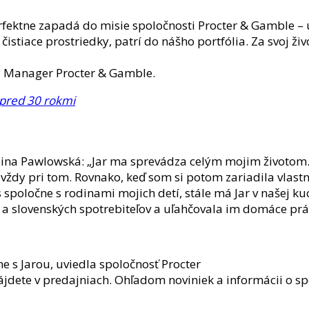
rfektne zapadá do misie spoločnosti Procter & Gamble – 
istiace prostriedky, patrí do nášho portfólia. Za svoj ži
ry Manager Procter & Gamble.
a pred 30 rokmi
Halina Pawlowská: „Jar ma sprevádza celým mojim životom
dy pri tom. Rovnako, keď som si potom zariadila vlast
 spoločne s rodinami mojich detí, stále má Jar v našej ku
h a slovenských spotrebiteľov a uľahčovala im domáce prá
ne s Jarou, uviedla spoločnosť Procter
nájdete v predajniach. Ohľadom noviniek a informácii o s