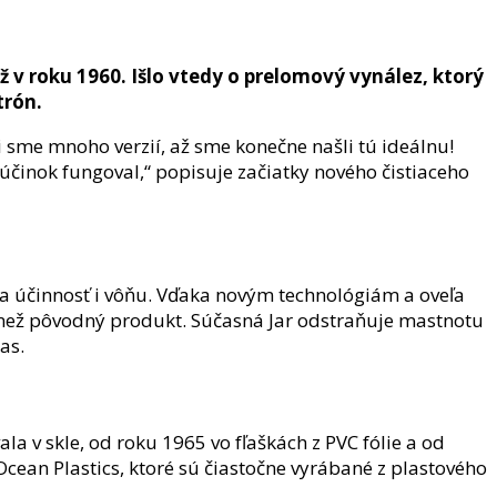
 už v roku 1960. Išlo vtedy o prelomový vynález, ktorý
trón.
li sme mnoho verzií, až sme konečne našli tú ideálnu!
ci účinok fungoval,“ popisuje začiatky nového čistiaceho
na účinnosť i vôňu. Vďaka novým technológiám a oveľa
e než pôvodný produkt. Súčasná Jar odstraňuje mastnotu
as.
la v skle, od roku 1965 vo fľaškách z PVC fólie a od
ean Plastics, ktoré sú čiastočne vyrábané z plastového