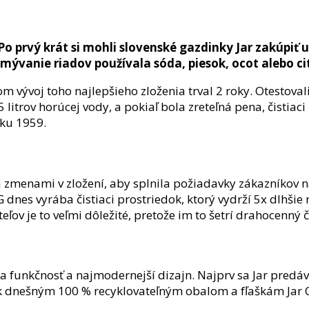
? Po prvý krát si mohli slovenské gazdinky Jar zakúpiť
ývanie riadov používala sóda, piesok, ocot alebo ci
om vývoj toho najlepšieho zloženia trval 2 roky. Otestova
5 litrov horúcej vody, a pokiaľ bola zreteľná pena, čistia
oku 1959.
a zmenami v zložení, aby splnila požiadavky zákazníkov 
dnes vyrába čistiaci prostriedok, ktorý vydrží 5x dlhši
ľov je to veľmi dôležité, pretože im to šetrí drahocenný č
a funkčnosť a najmodernejší dizajn. Najprv sa Jar predáva
k dnešným 100 % recyklovateľným obalom a fľaškám Jar Oc