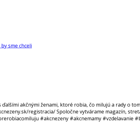
by sme chceli
 ďalšími akčnými ženami, ktoré robia, čo milujú a rady o to
akcnezeny.sk/registracia/ Spoločne vytvárame magazín, stret
ktorerobiacomiluju #akcnezeny #akcnemamy #vzdelavanie #b