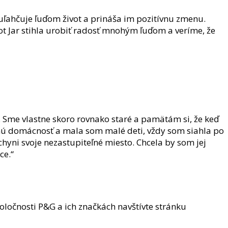
uľahčuje ľuďom život a prináša im pozitívnu zmenu.
vot Jar stihla urobiť radosť mnohým ľuďom a veríme, že
. Sme vlastne skoro rovnako staré a pamätám si, že keď
nú domácnosť a mala som malé deti, vždy som siahla po
chyni svoje nezastupiteľné miesto. Chcela by som jej
ce.“
poločnosti P&G a ich značkách navštívte stránku