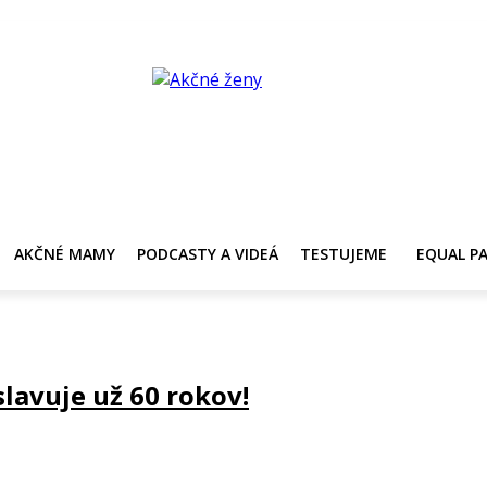
Y
AKČNÉ MAMY
PRE ZDRAVIE ŽENY
KONTAKT
PRACOVNÁ PONUKA
AKČNÉ MAMY
PODCASTY A VIDEÁ
TESTUJEME
EQUAL P
lavuje už 60 rokov!