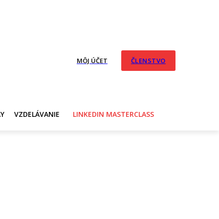
MÔJ ÚČET
ČLENSTVO
AY
VZDELÁVANIE
LINKEDIN MASTERCLASS