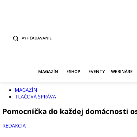
TO SME MY
SAMI ROZHODNITE, KTO POTREBUJE VASE DANE
SVET ŽEN
VYHĽADÁVANIE
MAGAZÍN
ESHOP
EVENTY
WEBINÁRE
MAGAZÍN
TLAČOVÁ SPRÁVA
Pomocníčka do každej domácnosti os
REDAKCIA
-