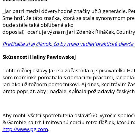
„Jar patrí medzi dôveryhodné značky už 3 generácie. Pe
Sme hrdí, že táto značka, ktorá sa stala synonymom pre č
bude stále taká obľúbená ako
doposiaľ,“ oceňuje význam Jari Zdeněk Řiháček, Count
Prečítajte si aj článok, čo by malo vedieť praktické dievč
Skúsenosti Haliny Pawlowskej
Tohtoročnej oslavy Jari sa zúčastnila aj spisovateľka 
som maminke pomáhala s domácimi prácami, Jar bola vž
Jari ako užitočnom pomocníkovi. Aj dnes, keď trávim čas
preto popriať, aby i naďalej spĺňala požiadavky českýc
Aby mohli všetci spotrebitelia osláviť 60. výročie spoloč
& Gamble na trh limitovanú edíciu retro fľašiek, ktorú 
http://www.pg.com
.