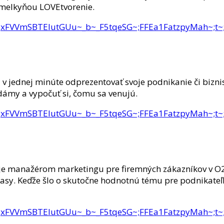
umelkyňou LOVEtvorenie.
ms.c.eJxFVVmSBTEIutGUu~_b~_F5tqeSG~;FFEa1Fatzpy
 jednej minúte odprezentovať svoje podnikanie či biznis.
ámy a vypočuť si, čomu sa venujú.
ms.c.eJxFVVmSBTEIutGUu~_b~_F5tqeSG~;FFEa1Fatzpy
ý je manažérom marketingu pre firemných zákazníkov v O2.
Kasy. Keďže šlo o skutočne hodnotnú tému pre podnikateľk
ms.c.eJxFVVmSBTEIutGUu~_b~_F5tqeSG~;FFEa1Fatzpy