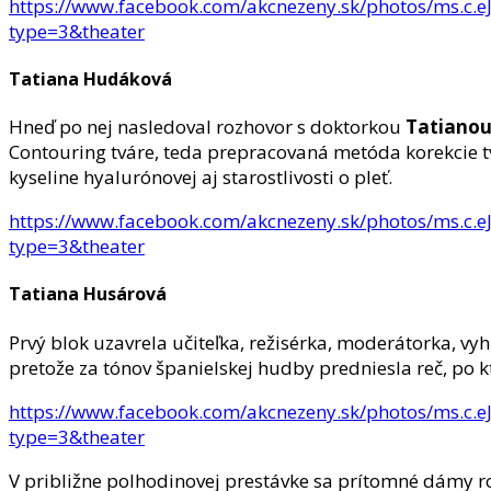
https://www.facebook.com/akcnezeny.sk/photos/
type=3&theater
Tatiana Hudáková
Hneď po nej nasledoval rozhovor s doktorkou
Tatiano
Contouring tváre, teda prepracovaná metóda korekcie tvá
kyseline hyalurónovej aj starostlivosti o pleť.
https://www.facebook.com/akcnezeny.sk/photos/
type=3&theater
Tatiana Husárová
Prvý blok uzavrela učiteľka, režisérka, moderátorka, v
pretože za tónov španielskej hudby predniesla reč, po kt
https://www.facebook.com/akcnezeny.sk/photos/
type=3&theater
V približne polhodinovej prestávke sa prítomné dámy ro