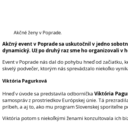
Akčné ženy v Poprade.
Akčný event v Poprade sa uskutočnil v jedno sobotné
dynamický. Už po druhý raz sme ho organizovali v h
Event v Poprade nás dal do pohybu hneď od začiatku, k
skvelý podvečer, ktorým nás sprevádzalo niekoľko vynik
Viktória Pagurková
Hneď v úvode sa predstavila odborníčka
Viktória Pag
samospráv z prostriedkov Európskej únie. Tá prezradil
príbeh, a aj to, ako mu program Slovenskej sporiteľne p
Viktória potom s niekoľkými ženami konzultovala ich biz