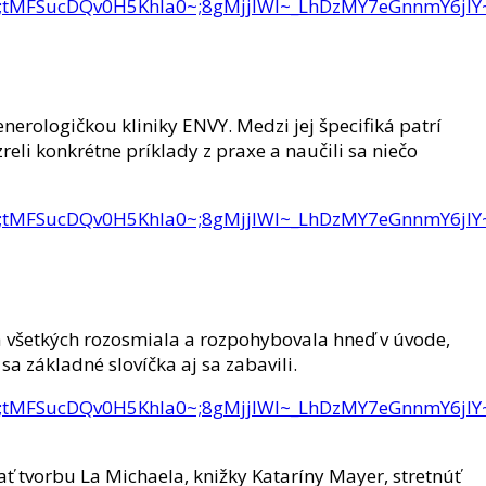
Mah~;t~;tMFSucDQv0H5KhIa0~;8gMjjIWl~_LhDzMY7eGn
erologičkou kliniky ENVY. Medzi jej špecifiká patrí
eli konkrétne príklady z praxe a naučili sa niečo
Mah~;t~;tMFSucDQv0H5KhIa0~;8gMjjIWl~_LhDzMY7eGn
á všetkých rozosmiala a rozpohybovala hneď v úvode,
a základné slovíčka aj sa zabavili.
Mah~;t~;tMFSucDQv0H5KhIa0~;8gMjjIWl~_LhDzMY7eGn
ť tvorbu La Michaela, knižky Kataríny Mayer, stretnúť