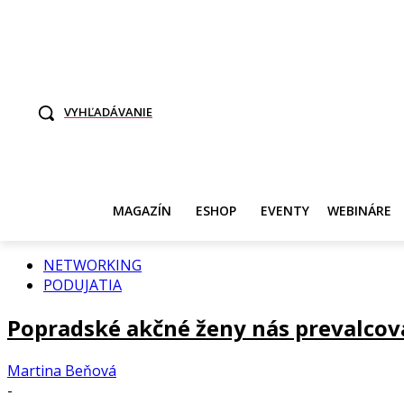
TO SME MY
SAMI ROZHODNITE, KTO POTREBUJE VASE DANE
SVET ŽEN
VYHĽADÁVANIE
MAGAZÍN
ESHOP
EVENTY
WEBINÁRE
NETWORKING
PODUJATIA
Popradské akčné ženy nás prevalcova
Martina Beňová
-