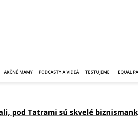
Y
AKČNÉ MAMY
PRE ZDRAVIE ŽENY
KONTAKT
PRACOVNÁ PONUKA
AKČNÉ MAMY
PODCASTY A VIDEÁ
TESTUJEME
EQUAL P
li, pod Tatrami sú skvelé biznisman