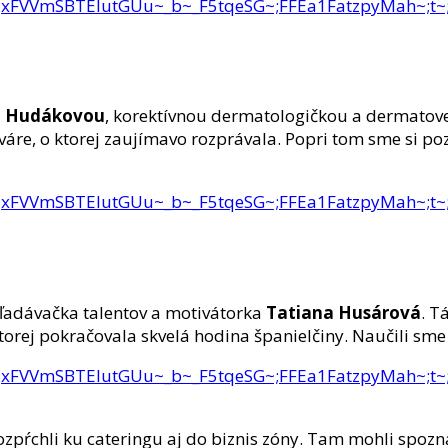
ms.c.eJxFVVmSBTEIutGUu~_b~_F5tqeSG~;FFEa1Fatzpy
u Hudákovou
, korektívnou dermatologičkou a dermatoven
re, o ktorej zaujímavo rozprávala. Popri tom sme si pozr
ms.c.eJxFVVmSBTEIutGUu~_b~_F5tqeSG~;FFEa1Fatzpy
yhľadávačka talentov a motivátorka
Tatiana Husárová
. T
orej pokračovala skvelá hodina španielčiny. Naučili sme s
ms.c.eJxFVVmSBTEIutGUu~_b~_F5tqeSG~;FFEa1Fatzpy
zpŕchli ku cateringu aj do biznis zóny. Tam mohli spozna