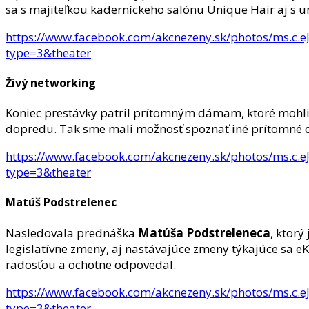
sa s majiteľkou kaderníckeho salónu Unique Hair aj s 
https://www.facebook.com/akcnezeny.sk/photos/
type=3&theater
Živý networking
Koniec prestávky patril prítomným dámam, ktoré mohli v
dopredu. Tak sme mali možnosť spoznať iné prítomné d
https://www.facebook.com/akcnezeny.sk/photos/
type=3&theater
Matúš Podstrelenec
Nasledovala prednáška
Matúša Podstreleneca
, ktor
legislatívne zmeny, aj nastávajúce zmeny týkajúce sa e
radosťou a ochotne odpovedal.
https://www.facebook.com/akcnezeny.sk/photos/
type=3&theater