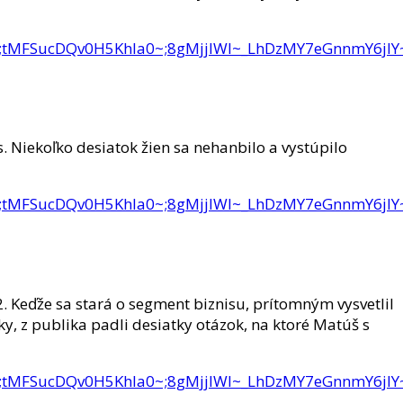
Mah~;t~;tMFSucDQv0H5KhIa0~;8gMjjIWl~_LhDzMY7eGn
 Niekoľko desiatok žien sa nehanbilo a vystúpilo
Mah~;t~;tMFSucDQv0H5KhIa0~;8gMjjIWl~_LhDzMY7eGn
 Keďže sa stará o segment biznisu, prítomným vysvetlil
y, z publika padli desiatky otázok, na ktoré Matúš s
Mah~;t~;tMFSucDQv0H5KhIa0~;8gMjjIWl~_LhDzMY7eGn