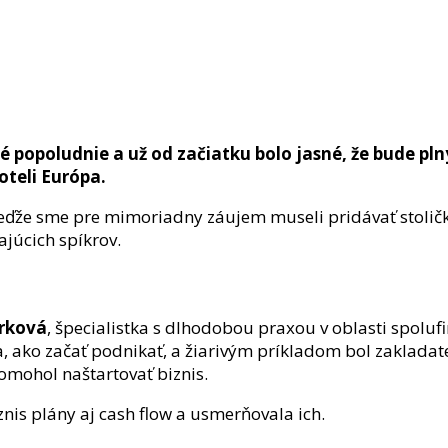
 popoludnie a už od začiatku bolo jasné, že bude pln
oteli Európa.
eďže sme pre mimoriadny záujem museli pridávať stoličk
ajúcich spíkrov.
urková
, špecialistka s dlhodobou praxou v oblasti spoluf
a, ako začať podnikať, a žiarivým príkladom bol zaklada
omohol naštartovať biznis.
nis plány aj cash flow a usmerňovala ich.