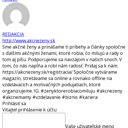
REDAKCIA
http://www.akcnezeny.sk
Sme akčné ženy a prinášame ti príbehy a články spoločne
s ďalšími akčnými ženami, ktoré robia, čo milujú a rady o
tom aj píšu. Podporujeme sa navzájom v našich snoch. V
tom, čo nás napĺňa a robí nám radosť. Pridaj sa k nám:
https://akcnezeny.sk/registracia/ Spoločne vytvárame
magazín, stretávame sa online a rovnako offline na
vzdelávacich a motivačných podujatiach, ktoré
organizujeme. IG: #zenyktorerobiacomiluju #akcnezeny
#akcnemamy #vzdelavanie #biznis #kariera
Prihlásiť sa
Vitajte! prihlásenie k účtu
Vaše užívateľské meno