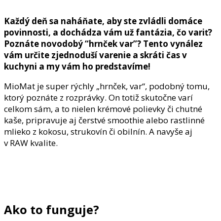
Každý deň sa naháňate, aby ste zvládli domáce
povinnosti, a dochádza vám už fantázia, čo variť?
Poznáte novodobý “hrnček var”? Tento vynález
vám určite zjednoduší varenie a skráti čas v
kuchyni a my vám ho predstavíme!
MioMat je super rýchly „hrnček, var“, podobný tomu,
ktorý poznáte z rozprávky. On totiž skutočne varí
celkom sám, a to nielen krémové polievky či chutné
kaše, pripravuje aj čerstvé smoothie alebo rastlinné
mlieko z kokosu, strukovín či obilnín. A navyše aj
v RAW kvalite.
Ako to funguje?