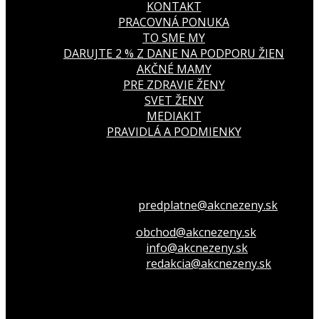
KONTAKT
PRACOVNÁ PONUKA
TO SME MY
DARUJTE 2 % Z DANE NA PODPORU ŽIEN
AKČNÉ MAMY
PRE ZDRAVIE ŽENY
SVET ŽENY
MEDIAKIT
PRAVIDLÁ A PODMIENKY
Všetko o členstve
predplatne@akcnezeny.sk
Inzeruj u nás
obchod@akcnezeny.sk
Opýtaj sa nás
info@akcnezeny.sk
Napíš do redakcie
redakcia@akcnezeny.sk