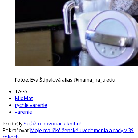
Fotoe: Eva Štípalová alias @mama_na_tretiu
TAGS
MioMat
rychle varenie
varenie
Predošlý
Súťaž o hovoriacu knihu!
Pokračovať
Moje maličké ženské uvedomenia a rady v 39
rokoch