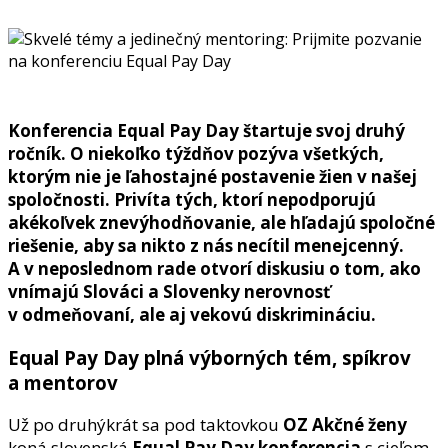
Konferencia Equal Pay Day štartuje svoj druhý
ročník. O niekoľko týždňov pozýva všetkých,
ktorým nie je ľahostajné postavenie žien v našej
spoločnosti. Privíta tých, ktorí nepodporujú
akékoľvek znevýhodňovanie, ale hľadajú spoločné
riešenie, aby sa nikto z nás necítil menejcenný.
A v neposlednom rade otvorí diskusiu o tom, ako
vnímajú Slováci a Slovenky nerovnosť
v odmeňovaní, ale aj vekovú diskrimináciu.
Equal Pay Day plná výborných tém, spíkrov
a mentorov
Už po druhýkrát sa pod taktovkou
OZ Akčné ženy
koná slovenská
Equal Pay Day konferencia
s cieľom