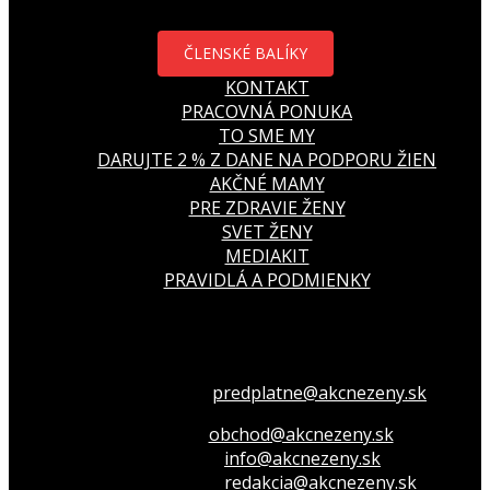
ČLENSKÉ BALÍKY
KONTAKT
PRACOVNÁ PONUKA
TO SME MY
DARUJTE 2 % Z DANE NA PODPORU ŽIEN
AKČNÉ MAMY
PRE ZDRAVIE ŽENY
SVET ŽENY
MEDIAKIT
PRAVIDLÁ A PODMIENKY
Všetko o členstve
predplatne@akcnezeny.sk
Inzeruj u nás
obchod@akcnezeny.sk
Opýtaj sa nás
info@akcnezeny.sk
Napíš do redakcie
redakcia@akcnezeny.sk