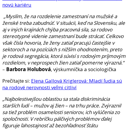
novú kariéru
„Myslím, že na rozdelenie zamestnaní na mužské a
ženské treba zabudnúť. V situácii, keď na Slovensku, ale
aj v iných krajinách chýba pracovná sila, sa rodovo
stereotypné videnie zamestnaní bude strácať. Celkovo
však čísla hovoria, že ženy zatiaľ pracujú častejšie v
sektoroch a na pozíciách s nižším ohodnotením, preto
je rodová segregácia, ktorá súvisí s rodovým príjmovým
rozdielom, v neprospech žien zatiaľ pomerne výrazná.“
–
Barbora Holubová
, výskumníčka a sociologička
Prečítajte si:
Elena Gallová Kriglerová: Mladí ľudia sú
na rodové nerovnosti veľmi citliví
„Najbolestivejšou oblasťou sa stala diskriminácia
starších ľudí – mužov aj žien – na trhu práce. Zvýraznil
sa tiež problém osamelosti seniorov, ich vylúčenia zo
spoločnosti. V rebríčku pálčivých problémov ďalej
figuruje ľahostajnosť až bezohľadnosť štátu