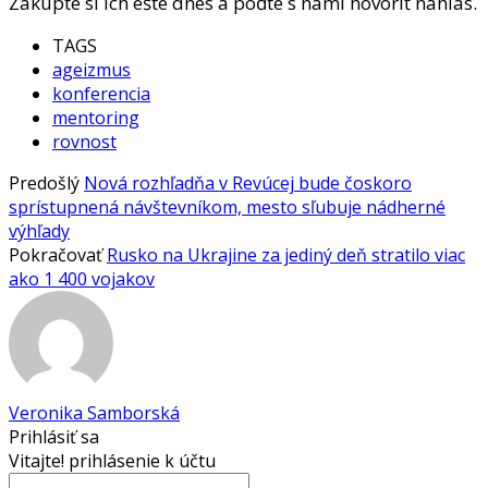
Zakúpte si ich ešte dnes a poďte s nami hovoriť nahlas.
TAGS
ageizmus
konferencia
mentoring
rovnost
Predošlý
Nová rozhľadňa v Revúcej bude čoskoro
sprístupnená návštevníkom, mesto sľubuje nádherné
výhľady
Pokračovať
Rusko na Ukrajine za jediný deň stratilo viac
ako 1 400 vojakov
Veronika Samborská
Prihlásiť sa
Vitajte! prihlásenie k účtu