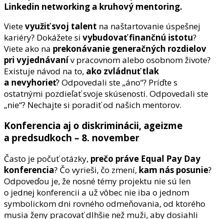
Linkedin networking a kruhový mentoring.
Viete
využiť svoj talent
na naštartovanie úspešnej
kariéry? Dokážete si
vybudovať finančnú istotu
?
Viete ako na
prekonávanie generačných rozdielov
pri vyjednávaní
v pracovnom alebo osobnom živote?
Existuje návod na to,
ako zvládnuť tlak
a nevyhorieť
? Odpovedali ste „áno“? Príďte s
ostatnými pozdieľať svoje skúsenosti. Odpovedali ste
„nie“? Nechajte si poradiť od našich mentorov.
Konferencia aj o diskriminácii, ageizme
a predsudkoch – 8. november
Často je počuť otázky,
prečo práve Equal Pay Day
konferencia
? Čo vyrieši, čo zmení,
kam nás posunie
?
Odpoveďou je, že nosné témy projektu nie sú len
o jednej konferencii a už vôbec nie iba o jednom
symbolickom dni rovného odmeňovania, od ktorého
musia ženy pracovať dlhšie než muži, aby dosiahli