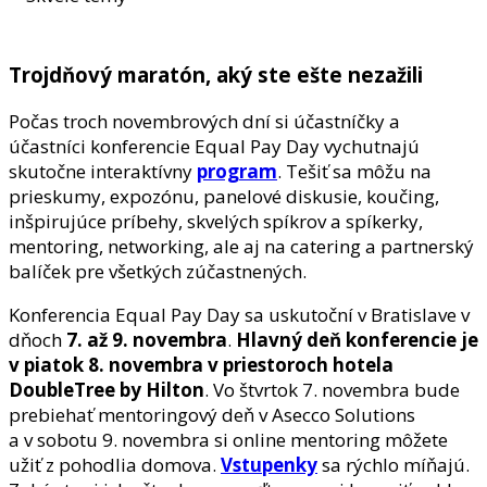
Trojdňový maratón, aký ste ešte nezažili
Počas troch novembrových dní si účastníčky a
účastníci konferencie Equal Pay Day vychutnajú
skutočne interaktívny
program
. Tešiť sa môžu na
prieskumy, expozónu, panelové diskusie, koučing,
inšpirujúce príbehy, skvelých spíkrov a spíkerky,
mentoring, networking, ale aj na catering a partnerský
balíček pre všetkých zúčastnených.
Konferencia Equal Pay Day sa uskutoční v Bratislave v
dňoch
7. až 9. novembra
.
Hlavný deň konferencie je
v
piatok 8. novembra v priestoroch hotela
DoubleTree by Hilton
. Vo štvrtok 7. novembra bude
prebiehať mentoringový deň v Asecco Solutions
a v sobotu 9. novembra si online mentoring môžete
užiť z pohodlia domova.
Vstupenky
sa rýchlo míňajú.