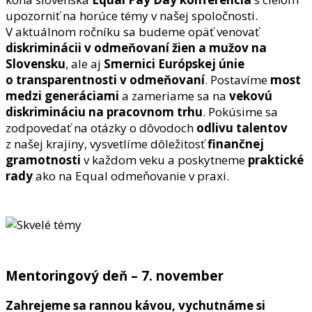
upozorniť na horúce témy v našej spoločnosti.
V aktuálnom ročníku sa budeme opäť venovať
diskriminácii v odmeňovaní žien a mužov na
Slovensku
, ale aj
Smernici Európskej únie
o transparentnosti v odmeňovaní
. Postavíme
most
medzi generáciami
a zameriame sa na
vekovú
diskrimináciu na pracovnom trhu
. Pokúsime sa
zodpovedať na otázky o dôvodoch
odlivu talentov
z našej krajiny, vysvetlíme dôležitosť
finančnej
gramotnosti
v každom veku a poskytneme
praktické
rady
ako na Equal odmeňovanie v praxi.
Mentoringový deň – 7. november
Zahrejeme sa rannou kávou, vychutnáme si