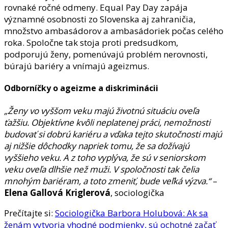
rovnaké ročné odmeny. Equal Pay Day zapája
významné osobnosti zo Slovenska aj zahraničia,
množstvo ambasádorov a ambasádoriek počas celého
roka. Spoločne tak stoja proti predsudkom,
podporujú ženy, pomenúvajú problém nerovnosti,
búrajú bariéry a vnímajú ageizmus.
Odborníčky o ageizme a diskriminácii
„Ženy vo vyššom veku
majú životnú situáciu oveľa
ťažšiu. Objektívne kvôli neplatenej práci, nemožnosti
budovať si dobrú kariéru a vďaka tejto skutočnosti majú
aj nižšie dôchodky napriek tomu, že sa dožívajú
vyššieho veku. A z toho vyplýva, že sú v seniorskom
veku oveľa dlhšie než muži. V spoločnosti tak čelia
mnohým bariéram, a toto zmeniť, bude veľká výzva.“
–
Elena Gallová Kriglerová
, sociologička
Prečítajte si:
Sociologička Barbora Holubová: Ak sa
ženám vytvoria vhodné podmienky, sú ochotné začať