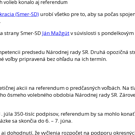
kracia (Smer-SD)
urobí všetko pre to, aby sa počas spoj
.
ia strany Smer-SD
Ján Mažgút
v súvislosti s pondelkov
ompetencii predsedu Národnej rady SR. Druhá opozičná s
 voľby pripravená bez ohľadu na ich termín.
etičnej akcii na referendum o predčasných voľbách. Na tlač
ho ôsmeho volebného obdobia Národnej rady SR. Zároveň 
1. júla 350-tisíc podpisov, referendum by sa mohlo konať
ázke sa skončia do 6. – 7. júna.
 aj dohodnutí, že vyčlenia rozpočet na podporu okresných