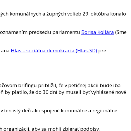
ených komunálnych a župných volieb 29. októbra konalo
ým oznámením predsedu parlamentu
Borisa Kollára
(Sme
trana
Hlas – sociálna demokracia (Hlas-SD)
pre
ovom brífingu priblížil, že v petičnej akcii bude iba
by platilo, že do 30 dní by museli byť vyhlásené nové
 v ten istý deň ako spojené komunálne a regionálne
 organizácií, aby sa mohli zbierať podpisy.