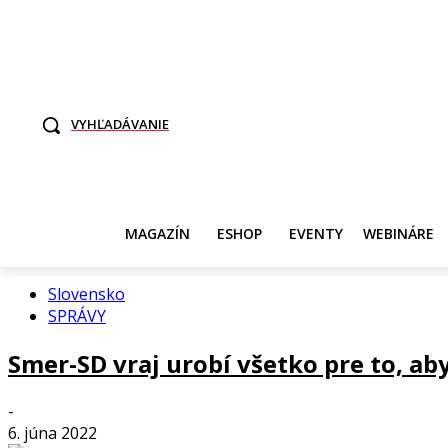
TO SME MY
SAMI ROZHODNITE, KTO POTREBUJE VASE DANE
SVET ŽEN
VYHĽADÁVANIE
MAGAZÍN
ESHOP
EVENTY
WEBINÁRE
Slovensko
SPRÁVY
Smer-SD vraj urobí všetko pre to, ab
-
6. júna 2022