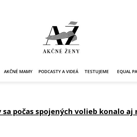
Y
AKČNÉ MAMY
PRE ZDRAVIE ŽENY
KONTAKT
PRACOVNÁ PONUKA
AKČNÉ MAMY
PODCASTY A VIDEÁ
TESTUJEME
EQUAL P
y sa počas spojených volieb konalo a