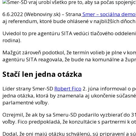
6.6.2022 (Webnoviny.sk) – Strana
Smer – sociálna demo
aj referendum, ktoré bude ohlásené v najbližších dňoch
Uviedol to pre agentúru SITA vedúci tlačového oddelen
rodina).
Mažgút zároveň podotkol, že termín volieb je plne v k
agentúru SITA reagovala, že bude na komunálne a župné
Stačí len jedna otázka
Líder strany Smer-SD
Robert Fico
2. júna informoval o p
jedna otázka, ktorá by znamenala aj ukončenie súčasné
parlamentné voľby.
Ozrejmil, že ak by sa Smeru-SD podarilo vyzbierať do 3
voľby. Fico predpokladá, že konzultácie s partnermi k ot
Dodal, že oni majú otázku schválenú, sú pripravení a sú