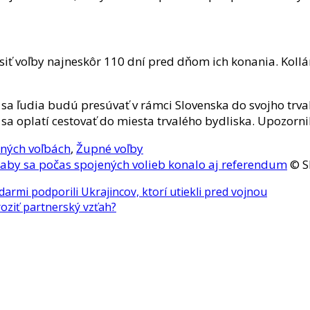
ť voľby najneskôr 110 dní pred dňom ich konania. Kollár 
 sa ľudia budú presúvať v rámci Slovenska do svojho trva
sa oplatí cestovať do miesta trvalého bydliska. Upozorni
ných voľbách
,
Župné voľby
, aby sa počas spojených volieb konalo aj referendum
© S
darmi podporili Ukrajincov, ktorí utiekli pred vojnou
oziť partnerský vzťah?