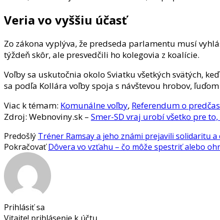
Veria vo vyššiu účasť
Zo zákona vyplýva, že predseda parlamentu musí vyhlási
týždeň skôr, ale presvedčili ho kolegovia z koalície.
Voľby sa uskutočnia okolo Sviatku všetkých svätých, keď
sa podľa Kollára voľby spoja s návštevou hrobov, ľuďom 
Viac k témam:
Komunálne voľby
,
Referendum o predčas
Zdroj: Webnoviny.sk –
Smer-SD vraj urobí všetko pre to
Predošlý
Tréner Ramsay a jeho známi prejavili solidaritu a 
Pokračovať
Dôvera vo vzťahu – čo môže spestriť alebo ohr
Prihlásiť sa
Vitajte! prihlásenie k účtu