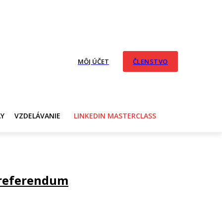
MÔJ ÚČET
ČLENSTVO
AY
VZDELÁVANIE
LINKEDIN MASTERCLASS
j referendum