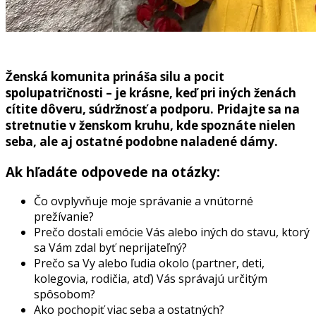
Ženská komunita prináša silu a pocit
spolupatričnosti – je krásne, keď pri iných ženách
cítite dôveru, súdržnosť a podporu. Pridajte sa na
stretnutie v ženskom kruhu, kde spoznáte nielen
seba, ale aj ostatné podobne naladené dámy.
Ak hľadáte odpovede na otázky:
Čo ovplyvňuje moje správanie a vnútorné
prežívanie?
Prečo dostali emócie Vás alebo iných do stavu, ktorý
sa Vám zdal byť neprijateľný?
Prečo sa Vy alebo ľudia okolo (partner, deti,
kolegovia, rodičia, atď) Vás správajú určitým
spôsobom?
Ako pochopiť viac seba a ostatných?