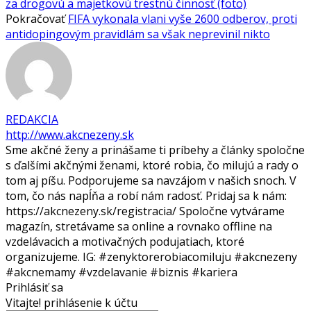
za drogovú a majetkovú trestnú činnosť (foto)
Pokračovať
FIFA vykonala vlani vyše 2600 odberov, proti
antidopingovým pravidlám sa však neprevinil nikto
REDAKCIA
http://www.akcnezeny.sk
Sme akčné ženy a prinášame ti príbehy a články spoločne
s ďalšími akčnými ženami, ktoré robia, čo milujú a rady o
tom aj píšu. Podporujeme sa navzájom v našich snoch. V
tom, čo nás napĺňa a robí nám radosť. Pridaj sa k nám:
https://akcnezeny.sk/registracia/ Spoločne vytvárame
magazín, stretávame sa online a rovnako offline na
vzdelávacich a motivačných podujatiach, ktoré
organizujeme. IG: #zenyktorerobiacomiluju #akcnezeny
#akcnemamy #vzdelavanie #biznis #kariera
Prihlásiť sa
Vitajte! prihlásenie k účtu