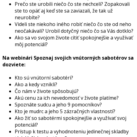
Prečo ste urobili niečo čo ste nechceli? Zopakovali
ste to opäť aj keď ste sa zaviazali, že tak už
neurobíte?
Videli ste niekoho iného robiť niečo čo ste od neho
neočakávali? Urobil dotyčný niečo čo sa Vás dotklo?
Ako sa vo svojom živote cítiť spokojnejšie a využívať
môj potenciál?
Na webinári Spoznaj svojich vnútorných sabotérov sa
dozviete:
Kto sú vnútorní sabotéri?
Ako a kedy vznikli?
Čo nám v živote spôsobujú?
Akú cenu za ich nevedomosť v živote platíme?
Spoznáte sudcu a jeho 9 pomocníkov?
Kto je mudrc a jeho 5 zázračných vlastností?
Ako žiť so sabotérmi spokojnejšie a využívať svoj
potenciál?
Prístup k testu a vyhodnoteniu jedinečnej skladby