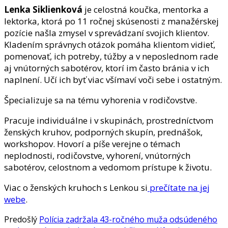
Lenka Siklienková
je celostná koučka, mentorka a
lektorka, ktorá po 11 ročnej skúsenosti z manažérskej
pozície našla zmysel v sprevádzaní svojich klientov.
Kladením správnych otázok pomáha klientom vidieť,
pomenovať, ich potreby, túžby a v neposlednom rade
aj vnútorných sabotérov, ktorí im často bránia v ich
naplnení. Učí ich byť viac všímaví voči sebe i ostatným.
Špecializuje sa na tému vyhorenia v rodičovstve.
Pracuje individuálne i v skupinách, prostredníctvom
ženských kruhov, podporných skupín, prednášok,
workshopov. Hovorí a píše verejne o témach
neplodnosti, rodičovstve, vyhorení, vnútorných
sabotérov, celostnom a vedomom prístupe k životu.
Viac o ženských kruhoch s Lenkou si
prečítate na jej
webe
.
Predošlý
Polícia zadržala 43-ročného muža odsúdeného