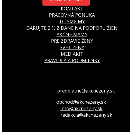
KONTAKT
PRACOVNÁ PONUKA
TO SME MY
DARUJTE 2 % Z DANE NA PODPORU ŽIEN
AKČNÉ MAMY
PRE ZDRAVIE ŽENY
SVET ŽENY
MEDIAKIT
PRAVIDLÁ A PODMIENKY
Všetko o členstve
predplatne@akcnezeny.sk
Inzeruj u nás
obchod@akcnezeny.sk
Opýtaj sa nás
info@akcnezeny.sk
Napíš do redakcie
redakcia@akcnezeny.sk