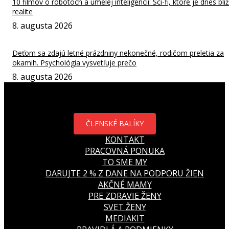
10 filmov o robotoch a umelej inteligencii: Sci-fi, ktoré je dnes bliž
realite
8. augusta 2026
Deťom sa zdajú letné prázdniny nekonečné, rodičom preletia za
okamih. Psychológia vysvetľuje prečo
8. augusta 2026
ČLENSKÉ BALÍKY
KONTAKT
PRACOVNÁ PONUKA
TO SME MY
DARUJTE 2 % Z DANE NA PODPORU ŽIEN
AKČNÉ MAMY
PRE ZDRAVIE ŽENY
SVET ŽENY
MEDIAKIT