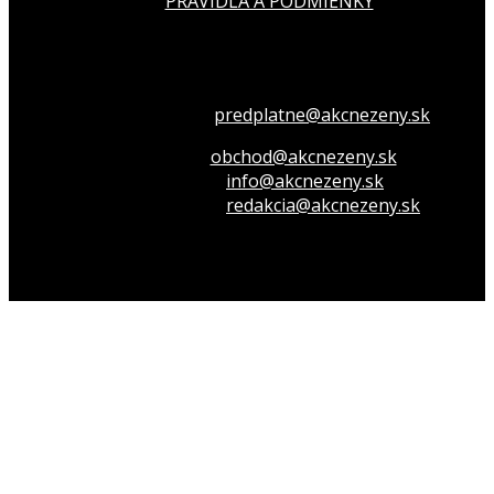
PRAVIDLÁ A PODMIENKY
Všetko o členstve
predplatne@akcnezeny.sk
Inzeruj u nás
obchod@akcnezeny.sk
Opýtaj sa nás
info@akcnezeny.sk
Napíš do redakcie
redakcia@akcnezeny.sk