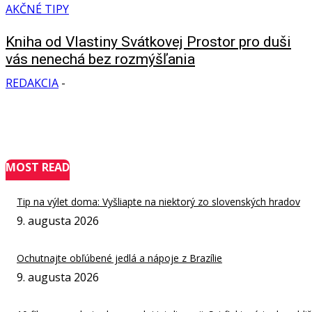
AKČNÉ TIPY
Kniha od Vlastiny Svátkovej Prostor pro duši
vás nenechá bez rozmýšľania
REDAKCIA
-
MOST READ
Tip na výlet doma: Vyšliapte na niektorý zo slovenských hradov
9. augusta 2026
Ochutnajte obľúbené jedlá a nápoje z Brazílie
9. augusta 2026