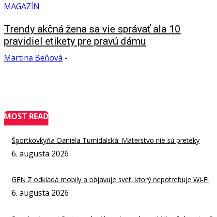
MAGAZÍN
Trendy akčná žena sa vie správať ala 10
pravidiel etikety pre pravú dámu
Martina Beňová
-
MOST READ
Športkovkyňa Daniela Tumidalská: Materstvo nie sú preteky
6. augusta 2026
GEN Z odkladá mobily a objavuje svet, ktorý nepotrebuje Wi-Fi
6. augusta 2026