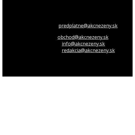
Všetko o členstve
predplatne@akcnezeny.sk
Inzeruj u nás
obchod@akcnezeny.sk
Opýtaj sa nás
info@akcnezeny.sk
Napíš do redakcie
redakcia@akcnezeny.sk