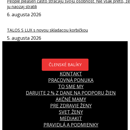
People pleaseri často strácajú svoju osobnosť. Nie však preto, že
ju naozaj stratili
6. augusta 2026
TALOS S LUX s novou skladacou korbičkou
5. augusta 2026
ČLENSKÉ BALÍKY
KONTAKT
PRACOVNÁ PONUKA
TO SME MY
DARUJTE 2 % Z DANE NA PODPORU ŽIEN
AKČNÉ MAMY
PRE ZDRAVIE ŽENY
SVET ŽENY
MEDIAKIT
PRAVIDLÁ A PODMIENKY