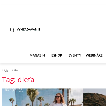
TO SME MY
SAMI ROZHODNITE, KTO POTREBUJE VASE DANE
SVET ŽEN
VYHĽADÁVANIE
MAGAZÍN
ESHOP
EVENTY
WEBINÁRE
Tagy
Dieťa
Tag:
dieťa