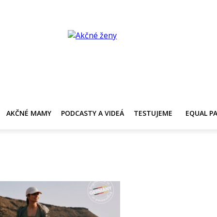
Y
AKČNÉ MAMY
PRE ZDRAVIE ŽENY
KONTAKT
PRACOVNÁ PONUKA
AKČNÉ MAMY
PODCASTY A VIDEÁ
TESTUJEME
EQUAL P