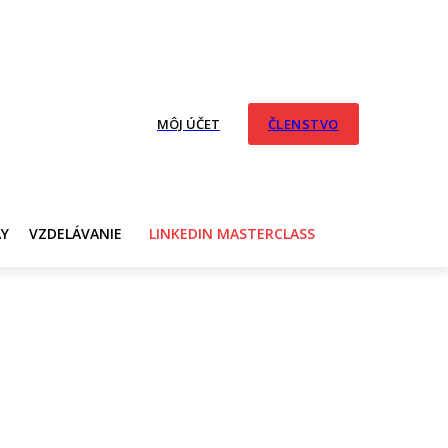
MÔJ ÚČET
ČLENSTVO
AY
VZDELÁVANIE
LINKEDIN MASTERCLASS