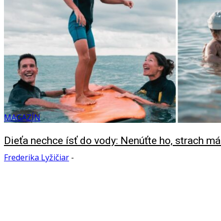
MAGAZÍN
Dieťa nechce ísť do vody: Nenúťte ho, strach m
Frederika Lyžičiar
-